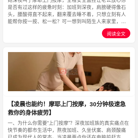
她深夜叫了摩耶上门按摩，全程安全监控让老公放心你
是否有过这样的疲惫时刻：加班到深夜，肩膀硬得像石
头，腰酸得直不起来，翻来覆去睡不着，只想立刻有人
能帮你按一按、松一松？可一想到叫陌生人来家里，又
担心安全问题——尤其是女性独自在家，叫女按摩师上
阅读全文
门服务，真的靠谱吗？别急，今天我们就来聊聊“上门按
摩”这个越...,摩耶上门
【凌晨也能约！摩耶上门按摩，30分钟极速急
救你的身体疲劳】
一、为什么你需要“上门按摩”？深夜加班族的真实痛点在
快节奏的都市生活中，熬夜加班、久坐伏案、肩颈酸痛
已成为现代人的常态。当凌晨两点你还在电脑前赶方