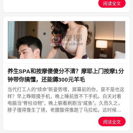
阅读全文
个结。想去店里吧，累得像条狗，根本不想动；想叫个
同...,摩耶上门
养生SPA和按摩傻傻分不清？摩耶上门按摩1分
钟带你搞懂，还能薅300元羊毛
当代打工人的“续命”新姿势嘿，屏幕前的你，是不是也这
样？早上睁眼摸手机，晚上睡前放不下手机。白天对着
电脑当“脊柱动物”，晚上躺着刷剧当“咸鱼”。久而久之，
脖子僵得像生了锈，老腰酸得像跑了马拉松。这时候，
你是不是特别想叹一句：“要是有人能来给我按两下就好
阅读全文
了！”别急，这就是我们今天要聊的话题——上门按摩...,
摩耶上门