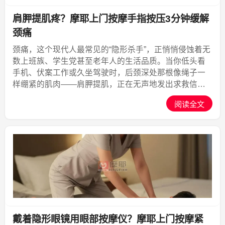
肩胛提肌疼？摩耶上门按摩手指按压3分钟缓解
颈痛
颈痛，这个现代人最常见的“隐形杀手”，正悄悄侵蚀着无
数上班族、学生党甚至老年人的生活品质。当你低头看
手机、伏案工作或久坐驾驶时，后颈深处那根像绳子一
样绷紧的肌肉——肩胛提肌，正在无声地发出求救信
号。很多人在颈痛发作时选择忍一忍、揉一揉，却发现
阅读全文
疼痛反复发作，甚至蔓延到头痛、肩背酸胀。其实，只
要掌握精准...,摩耶上门
戴着隐形眼镜用眼部按摩仪？摩耶上门按摩紧