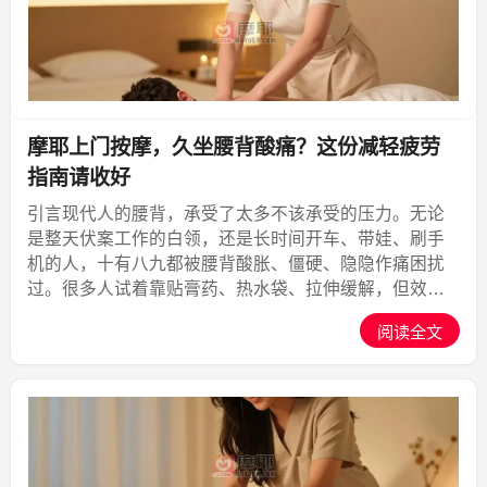
摩耶上门按摩，久坐腰背酸痛？这份减轻疲劳
指南请收好
引言现代人的腰背，承受了太多不该承受的压力。无论
是整天伏案工作的白领，还是长时间开车、带娃、刷手
机的人，十有八九都被腰背酸胀、僵硬、隐隐作痛困扰
过。很多人试着靠贴膏药、热水袋、拉伸缓解，但效果
往往像隔靴搔痒。腰背疲劳看似是小问题，长期积累却
阅读全文
可能发展成慢性劳损，甚至影响睡眠和心情。当身体发
出“需要放松...,摩耶上门