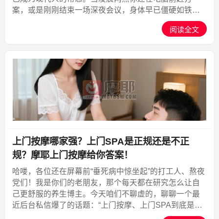
案，或是刚刚结束一场深夜会议，身体早已僵硬如铁，
大脑却因过度兴奋而难以入眠。这时候，去按摩店？门
阅读全文
店早已打烊；叫个外卖？只能填饱肚子；自己拉伸？效
果微乎其微...,摩耶上门
上门按摩哪家强？上门SPA是正规还是不正
规？摩耶上门按摩给你答案！
哈喽，各位还在屏幕前“垂死病中惊坐起”的打工人、熬夜
党们！我是你们的老朋友，那个每天都在研究怎么让自
己更舒服的养生博主。今天咱们不聊虚的，聊聊一个最
近后台私信爆了的话题：“上门按摩、上门SPA到底是正
规的，还是挂羊头卖狗肉？”我知道，很多人心里都有这