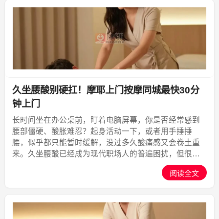
久坐腰酸别硬扛！摩耶上门按摩同城最快30分
钟上门
长时间坐在办公桌前，盯着电脑屏幕，你是否经常感到
腰部僵硬、酸胀难忍？起身活动一下，或者用手捶捶
腰，似乎都只能暂时缓解，没过多久酸痛感又会卷土重
来。久坐腰酸已经成为现代职场人的普遍困扰，但很多
人并不清楚这背后的真正原因，更不知道如何科学、有
阅读全文
效地应对。事实上，与其默默忍受或盲目按摩，不如选
择一种更专业、...,摩耶上门