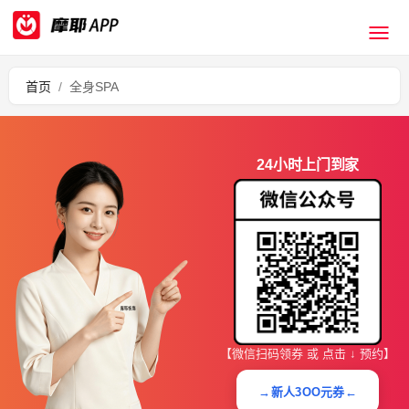
首页
/
全身SPA
24小时上门到家
【微信扫码领券 或 点击 ↓ 预约】
→新人3OO元券←