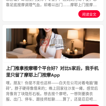
靠足底按摩调理气血，却难以出门……摩耶上门按摩可
以做足底按摩吗？答案是肯定的——不仅能做，还能提
阅读全文
供专业、便捷、安全、透明的足底按摩服务，成为都市
人康养放松的...,摩耶上门
上门推拿按摩哪个平台好？对比5家后，我手机
里只留了摩耶上门按摩App
嘿，朋友！你是不是也这样——白天在公司对着电脑“搬
砖”，脖子硬得像借来的；晚上回家往沙发一瘫，感觉后
背像背了块隐形石板。想去按个摩吧，一想到要换衣
服、出门、停车、跟技师尬聊……算了，还是忍忍吧。
别忍了！今天咱就敞开了聊聊，怎么在家舒舒服服地“躺