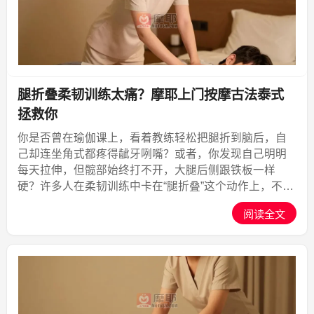
腿折叠柔韧训练太痛？摩耶上门按摩古法泰式
拯救你
你是否曾在瑜伽课上，看着教练轻松把腿折到脑后，自
己却连坐角式都疼得龇牙咧嘴？或者，你发现自己明明
每天拉伸，但髋部始终打不开，大腿后侧跟铁板一样
硬？许多人在柔韧训练中卡在“腿折叠”这个动作上，不是
因为不够努力，而是肌肉和筋膜太紧张。这时候，一次
阅读全文
专业的古法泰式按摩，就能帮你突破瓶颈。今天，我们
就来聊聊“...,摩耶上门