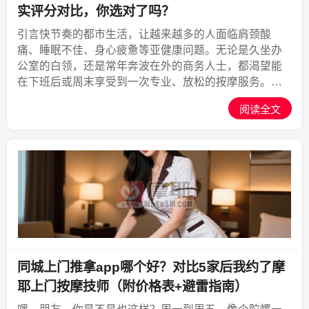
实评分对比，你选对了吗？
引言快节奏的都市生活，让越来越多的人面临肩颈酸
痛、睡眠不佳、身心疲惫等亚健康问题。无论是久坐办
公室的白领，还是常年奔波在外的商务人士，都渴望能
在下班后或周末享受到一次专业、放松的按摩服务。然
而，去实体店按摩往往需要提前规划时间、忍受路上拥
阅读全文
堵，甚至到了门店还要排队等候。于是，上门按摩、同
城按摩、上门推...,摩耶上门
同城上门推拿app哪个好？对比5家后我约了摩
耶上门按摩技师（附价格表+避雷指南）