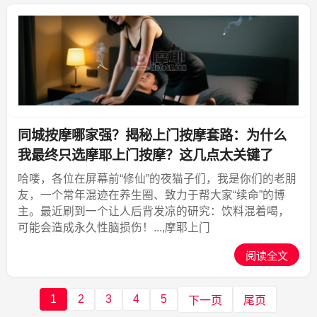
同城按摩哪家强？揭秘上门按摩套路：为什么
我最终只选摩耶上门按摩？这几点太关键了
哈喽，各位在屏幕前“修仙”的夜猫子们，我是你们的老朋
友，一个常年混迹在养生圈、致力于帮大家“续命”的博
主。最近刷到一个让人后背发凉的研究：饮料混着喝，
可能会造成永久性脑损伤！...,摩耶上门
阅读全文
1
2
3
4
5
下一页
尾页