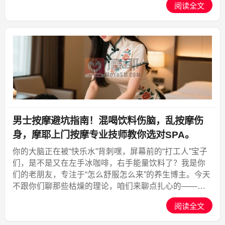
阅读全文
平”回血。主角就是那个能让你家客厅秒变SPA馆的神器
——...,摩耶上门
男士按摩避坑指南！混喝饮料伤脑，乱按摩伤
身，摩耶上门按摩专业技师教你选对SPA。
你的大脑正在被“快乐水”背刺嘿，屏幕前的“打工人”宝子
们，是不是又在左手冰咖啡，右手能量饮料了？我是你
们的老朋友，专注于“怎么舒服怎么来”的养生博主。今天
不跟你们聊那些枯燥的理论，咱们来聊点扎心的——饮
料混着喝，可能永久损伤大脑。前两天我看到一份最新
阅读全文
的健康资料，吓得我手里的奶茶都差点掉了：酒配能量
饮...,摩耶上门