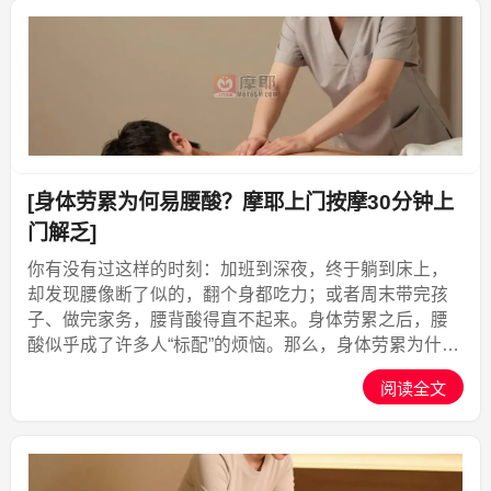
[身体劳累为何易腰酸？摩耶上门按摩30分钟上
门解乏]
你有没有过这样的时刻：加班到深夜，终于躺到床上，
却发现腰像断了似的，翻个身都吃力；或者周末带完孩
子、做完家务，腰背酸得直不起来。身体劳累之后，腰
酸似乎成了许多人“标配”的烦恼。那么，身体劳累为什么
容易腰酸？这背后其实藏着肌肉、经络和脏腑的多重联
阅读全文
系。想要真正缓解腰酸，不能只靠硬扛，更需要一次专
业、放松...,摩耶上门