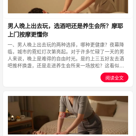
男人晚上出去玩，选酒吧还是养生会所？摩耶
上门按摩更懂你
一、男人晚上出去玩的两种选择，哪种更健康？夜幕降
临，城市的霓虹灯次第亮起。对于许多忙碌了一天的男
人来说，晚上是难得的自由时光。是约上三五好友去酒
吧推杯换盏，还是走进养生会所来一场放松？这看似简
单的选择，背后藏着对生活品质的不同追求。酒吧的喧
阅读全文
嚣与酒精的刺激，确实能带来短暂的兴奋，但第二天可
能面临头痛、...,摩耶上门