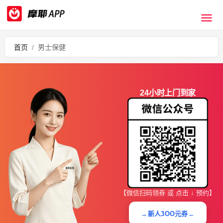
首页
/
男士保健
24小时上门到家
【微信扫码领券 或 点击 ↓ 预约】
→新人3OO元券←