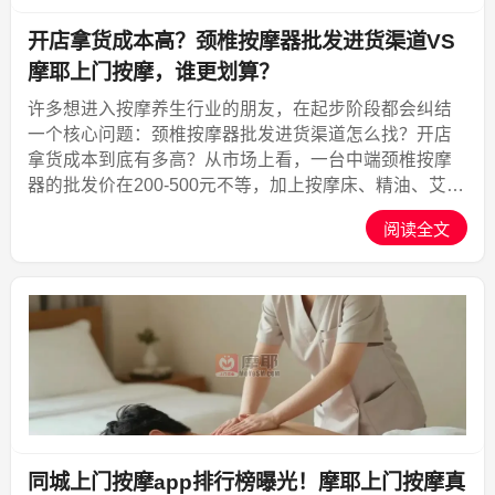
开店拿货成本高？颈椎按摩器批发进货渠道VS
摩耶上门按摩，谁更划算？
许多想进入按摩养生行业的朋友，在起步阶段都会纠结
一个核心问题：颈椎按摩器批发进货渠道怎么找？开店
拿货成本到底有多高？从市场上看，一台中端颈椎按摩
器的批发价在200-500元不等，加上按摩床、精油、艾灸
设备等物料，初期投入动辄三五万。更别提房租、装
阅读全文
修、人工，一家30平米的小店首期成本轻松突破10万。
然...,摩耶上门
同城上门按摩app排行榜曝光！摩耶上门按摩真