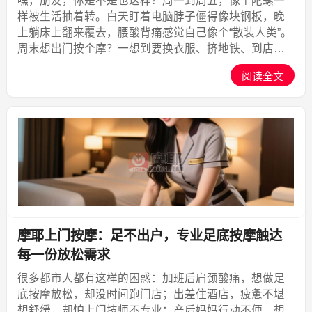
嘿，朋友，你是不是也这样？周一到周五，像个陀螺一
样被生活抽着转。白天盯着电脑脖子僵得像块钢板，晚
上躺床上翻来覆去，腰酸背痛感觉自己像个“散装人类”。
周末想出门按个摩？一想到要换衣服、挤地铁、到店还
可能排队一小时……算了，躺平吧。别问我怎么知道
阅读全文
的，因为我就是你的“互联网嘴替”——一个被996折磨了
五年...,摩耶上门
摩耶上门按摩：足不出户，专业足底按摩触达
每一份放松需求
很多都市人都有这样的困惑：加班后肩颈酸痛，想做足
底按摩放松，却没时间跑门店；出差住酒店，疲惫不堪
想舒缓，却怕上门技师不专业；产后妈妈行动不便，想