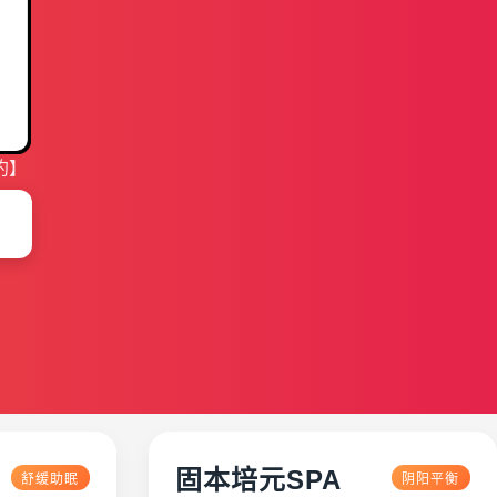
约】
固本培元SPA
舒缓助眠
阴阳平衡