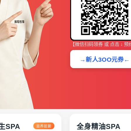
【微信扫码领券 或 点击 ↓ 预
→新人3OO元券←
生SPA
全身精油SPA
滋养脏腑