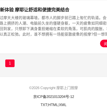
新体验 摩耶让舒适和便捷完美结合
过摩天大楼的玻璃幕墙，都市人的脚步就已踏上匆忙的轨道。会
路上拥挤的人潮、电脑前久坐的僵硬身躯，一天的疲惫如同细密
回到家，只想卸下满身重担蜷缩在柔软的角落，可肌肉的酸胀、
以真正松弛。此时，谁不想拥有一场能驱散疲惫的按摩?但一想
、在陌生的 SPA 馆等待，那份期待便瞬间消散大半。,摩耶上门
1
©2026 Copyright 摩耶上门按摩
京ICP备2021013204号-12
TXT
|
HTML
|
XML