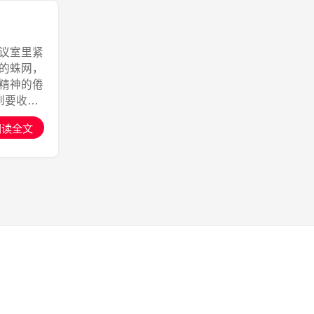
议室里紧
的蛛网，
精神的倦
到要收拾
阅读全文