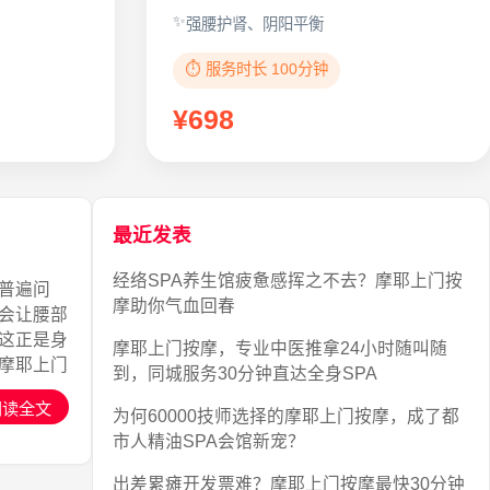
强腰护肾、阴阳平衡
⏱️ 服务时长 100分钟
¥698
最近发表
经络SPA养生馆疲惫感挥之不去？摩耶上门按
普遍问
摩助你气血回春
会让腰部
这正是身
摩耶上门按摩，专业中医推拿24小时随叫随
,摩耶上门
到，同城服务30分钟直达全身SPA
阅读全文
为何60000技师选择的摩耶上门按摩，成了都
市人精油SPA会馆新宠？
出差累瘫开发票难？摩耶上门按摩最快30分钟