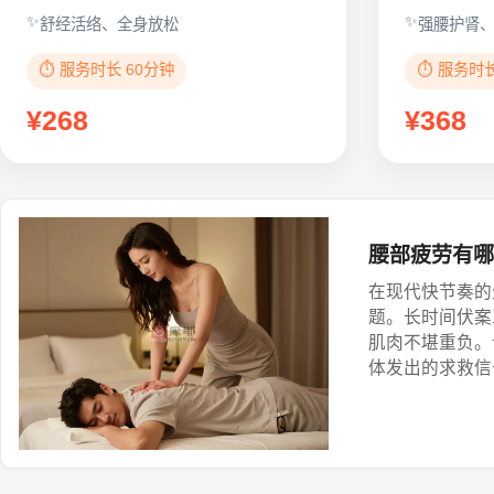
舒经活络、全身放松
强腰护肾
⏱️ 服务时长 60分钟
⏱️ 服务时
¥268
¥368
腰部疲劳有哪
在现代快节奏的
题。长时间伏案
肌肉不堪重负。
体发出的求救信