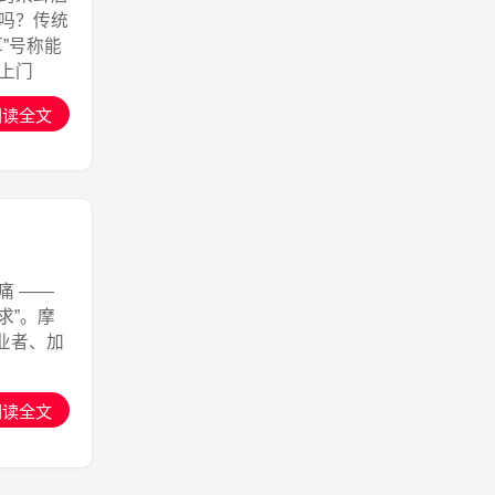
吗？传统
”号称能
耶上门
阅读全文
痛 ——
求”。摩
创业者、加
阅读全文