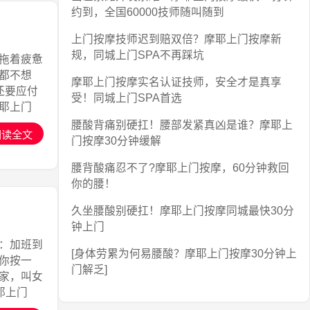
约到，全国60000技师随叫随到
上门按摩技师迟到赔双倍？摩耶上门按摩新
规，同城上门SPA不再踩坑
拖着疲惫
都不想
摩耶上门按摩实名认证技师，安全才是真享
还要应付
受！同城上门SPA首选
摩耶上门
腰酸背痛别硬扛！腰部发紧真凶是谁？摩耶上
阅读全文
门按摩30分钟缓解
腰背酸痛忍不了?摩耶上门按摩，60分钟救回
你的腰！
久坐腰酸别硬扛！摩耶上门按摩同城最快30分
钟上门
：加班到
[身体劳累为何易腰酸？摩耶上门按摩30分钟上
你按一
门解乏]
家，叫女
耶上门