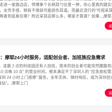
走进一家路边店，师傅拿个长柄耳勺往里一伸，你心里真的踏实
，全凭手感，稍有不慎就可能损伤耳道。而最近流行的“可视采耳
两者到底差在哪？附近采耳店那么多，哪家才靠谱？如果...,摩
：摩耶24小时服务，适配创业者、加班族应急需求
”，凌晨 2 点的科技园还有人加班，周末的创业者可能突然腰酸背
 10 点晚 10 点” 的营业时间，根本满足不了深圳人的 “应急放松需
深圳 24 小时上门按摩” 服务，全年无休、随时响应，成为深圳
救站”。,摩耶上门