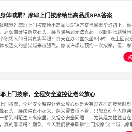
身体喊累？摩耶上门按摩给出高品质SPA答案
体喊累？摩耶上门按摩给出高品质SPA答案当城市华灯初上，你
，肩颈僵硬得像块石头，腰背酸痛到无法直起，双腿肿胀到鞋带
个职场人的日常真实写照？白天在办公室久坐8小时，晚上回家
体被透支的感觉越来越强烈。你或许想过预约一次按摩，但...,
耶上门按摩，全程安全监控让老公放心
上门按摩，全程安全监控让老公放心你是否有过这样的疲惫时刻
像石头，腰酸得直不起来，翻来覆去睡不着，只想立刻有人能帮
一想到叫陌生人来家里，又担心安全问题——尤其是女性独自在
，真的靠谱吗？别急，今天我们就来聊聊“上门按摩”这个越...,摩