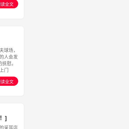
阅读全文
夫球场，
的人会发
的抚慰。
耶上门
阅读全文
！]
的采耳店