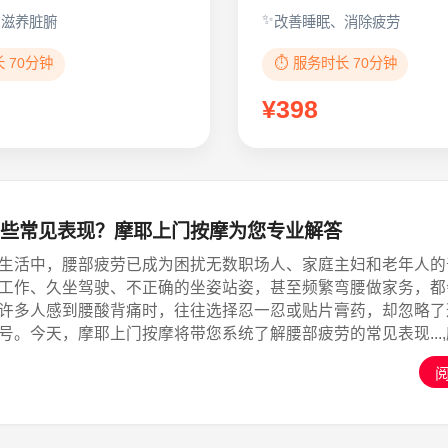
、滋养脏腑
改善睡眠、消除疲劳
长 70分钟
⏱️ 服务时长 70分钟
¥398
些常见表现？摩耶上门按摩为您专业解答
生活中，腰部疲劳已成为困扰无数职场人、家庭主妇和老年人的
工作、久坐驾驶、不正确的坐姿站姿，甚至频繁弯腰做家务，都
许多人感到腰酸背痛时，往往选择忍一忍或贴片膏药，却忽略了
号。今天，摩耶上门按摩将带您系统了解腰部疲劳的常见表现...