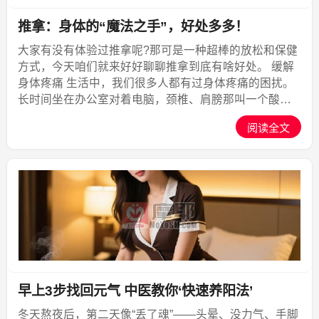
推拿：身体的“魔法之手”，好处多多！
大家有没有体验过推拿呢?那可是一种超棒的放松和保健
方式，今天咱们就来好好聊聊推拿到底有啥好处。 缓解
身体疼痛 生活中，我们很多人都有过身体疼痛的困扰。
长时间坐在办公室对着电脑，颈椎、肩膀那叫一个酸
痛；运动不小心扭到了腰，走路都费劲。而推拿在缓解
阅读全文
这些疼痛方面有着神奇的效果。 根据一项健康研究...,摩
耶上门
早上3步找回元气 中医教你‘快速养阳法’
冬天熬夜后，第二天像“丢了魂”——头晕、没力气、手脚