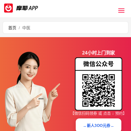
首页
/
中医
24小时上门到家
【微信扫码领券 或 点击 ↓ 预约】
→新人3OO元券←