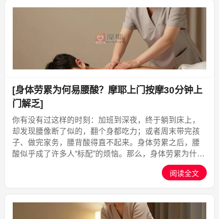
[身体劳累为何易腰酸？摩耶上门按摩30分钟上
门解乏]
你有没有过这样的时刻：加班到深夜，终于躺到床上，
却发现腰像断了似的，翻个身都吃力；或者周末带完孩
子、做完家务，腰背酸得直不起来。身体劳累之后，腰
酸似乎成了许多人“标配”的烦恼。那么，身体劳累为什么
容易腰酸？这背后其实藏着肌肉、经络和脏腑的多重联
阅读全文
系。想要真正缓解腰酸，不能只靠硬扛，更需要一次专
业、放松...,摩耶上门