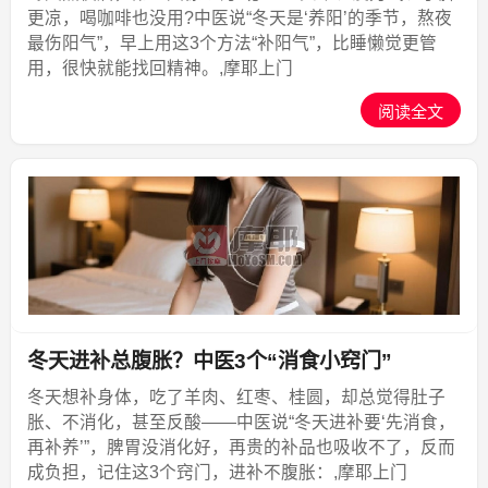
更凉，喝咖啡也没用?中医说“冬天是‘养阳’的季节，熬夜
最伤阳气”，早上用这3个方法“补阳气”，比睡懒觉更管
用，很快就能找回精神。,摩耶上门
阅读全文
冬天进补总腹胀？中医3个“消食小窍门”
冬天想补身体，吃了羊肉、红枣、桂圆，却总觉得肚子
胀、不消化，甚至反酸——中医说“冬天进补要‘先消食，
再补养’”，脾胃没消化好，再贵的补品也吸收不了，反而
成负担，记住这3个窍门，进补不腹胀：,摩耶上门