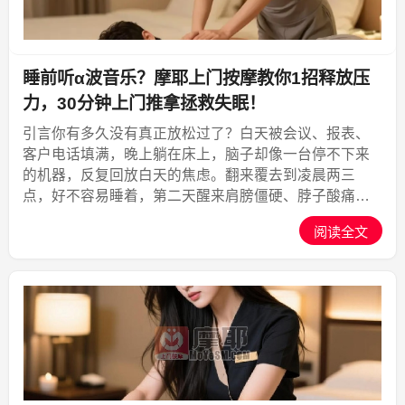
睡前听α波音乐？摩耶上门按摩教你1招释放压
力，30分钟上门推拿拯救失眠！
引言你有多久没有真正放松过了？白天被会议、报表、
客户电话填满，晚上躺在床上，脑子却像一台停不下来
的机器，反复回放白天的焦虑。翻来覆去到凌晨两三
点，好不容易睡着，第二天醒来肩膀僵硬、脖子酸痛，
整个人像被掏空了一样。这种“累到睡不着，睡醒更累”的
阅读全文
死循环，正在吞噬现代人的健康。科学研究发现，当大
脑处于α波...,摩耶上门