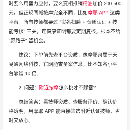
时要么用蛮力应付，要么变相推销
精油
加价 200-500
元。但正规同城按摩完全不同，比如
摩耶
APP
这类
平台，所有技师都要过 “实名扫脸 + 资质认证 + 技
能考核” 三关，连健康证明都要定期复核，根本不给
“野路子” 留机会。
建议：下单前先查平台资质，像摩耶隶属于天
易通网络科技，官网能查备案信息，比不知名小平
台靠谱 10 倍。
2. 问题：
附近按摩
怎么挑才不踩雷?
总结答案：看技师资质、查服务评价、确认价
格透明，用摩耶 APP 能直接筛选附近认证技师，省
时又放心。