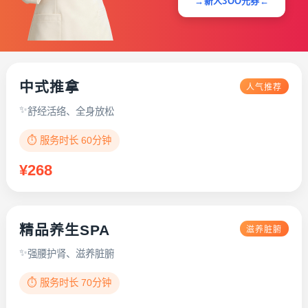
→新人3OO元券←
中式推拿
人气推荐
舒经活络、全身放松
⏱️ 服务时长 60分钟
¥268
精品养生SPA
滋养脏腑
强腰护肾、滋养脏腑
⏱️ 服务时长 70分钟