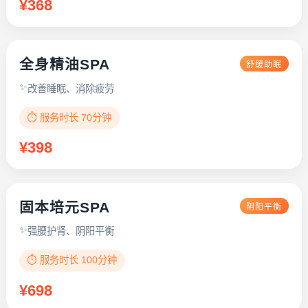
¥368
全身精油SPA
舒缓助眠
改善睡眠、消除疲劳
⏱️ 服务时长 70分钟
¥398
固本培元SPA
阴阳平衡
强腰护肾、阴阳平衡
⏱️ 服务时长 100分钟
¥698