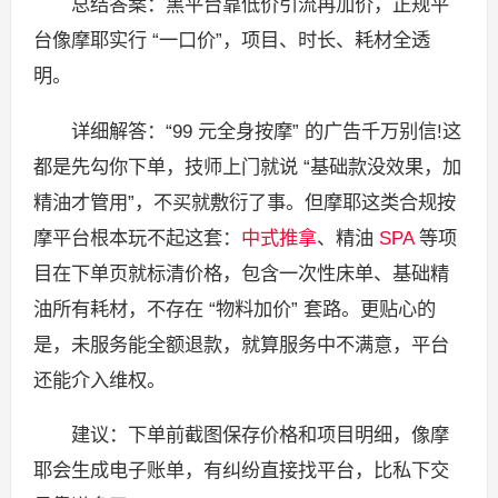
总结答案：黑平台靠低价引流再加价，正规平
台像摩耶实行 “一口价”，项目、时长、耗材全透
明。
详细解答：“99 元全身按摩” 的广告千万别信!这
都是先勾你下单，技师上门就说 “基础款没效果，加
精油才管用”，不买就敷衍了事。但摩耶这类合规按
摩平台根本玩不起这套：
中式推拿
、精油
SPA
等项
目在下单页就标清价格，包含一次性床单、基础精
油所有耗材，不存在 “物料加价” 套路。更贴心的
是，未服务能全额退款，就算服务中不满意，平台
还能介入维权。
建议：下单前截图保存价格和项目明细，像摩
耶会生成电子账单，有纠纷直接找平台，比私下交