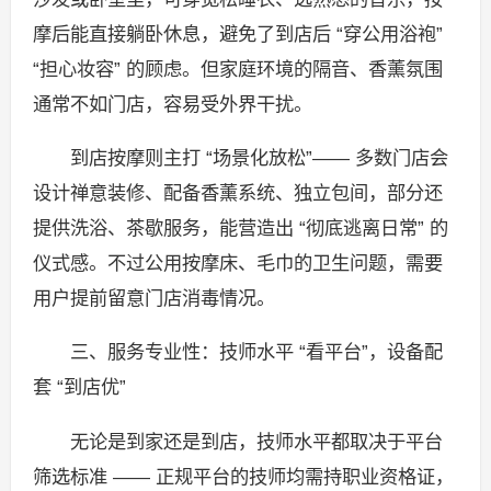
摩后能直接躺卧休息，避免了到店后 “穿公用浴袍”
“担心妆容” 的顾虑。但家庭环境的隔音、香薰氛围
通常不如门店，容易受外界干扰。
到店按摩则主打 “场景化放松”—— 多数门店会
设计禅意装修、配备香薰系统、独立包间，部分还
提供洗浴、茶歇服务，能营造出 “彻底逃离日常” 的
仪式感。不过公用按摩床、毛巾的卫生问题，需要
用户提前留意门店消毒情况。
三、服务专业性：技师水平 “看平台”，设备配
套 “到店优”
无论是到家还是到店，技师水平都取决于平台
筛选标准 —— 正规平台的技师均需持职业资格证，