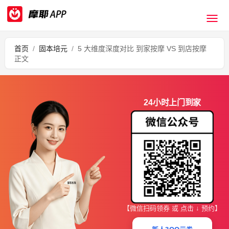
首页
/
固本培元
/
5 大维度深度对比 到家按摩 VS 到店按摩
正文
24小时上门到家
【微信扫码领券 或 点击 ↓ 预约】