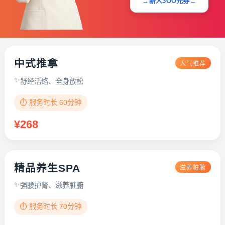
→新人3OO元券←
中式推拿
人气推荐
舒经活络、全身放松
⏱️ 服务时长 60分钟
¥268
精品养生SPA
滋养脏腑
强腰护肾、滋养脏腑
⏱️ 服务时长 70分钟