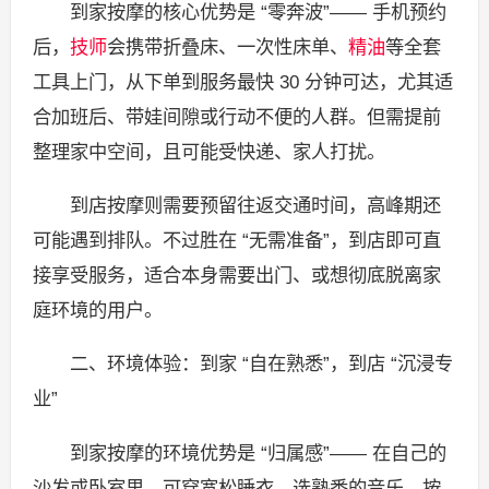
到家按摩的核心优势是 “零奔波”—— 手机预约
后，
技师
会携带折叠床、一次性床单、
精油
等全套
工具上门，从下单到服务最快 30 分钟可达，尤其适
合加班后、带娃间隙或行动不便的人群。但需提前
整理家中空间，且可能受快递、家人打扰。
到店按摩则需要预留往返交通时间，高峰期还
可能遇到排队。不过胜在 “无需准备”，到店即可直
接享受服务，适合本身需要出门、或想彻底脱离家
庭环境的用户。
二、环境体验：到家 “自在熟悉”，到店 “沉浸专
业”
到家按摩的环境优势是 “归属感”—— 在自己的
沙发或卧室里，可穿宽松睡衣、选熟悉的音乐，按