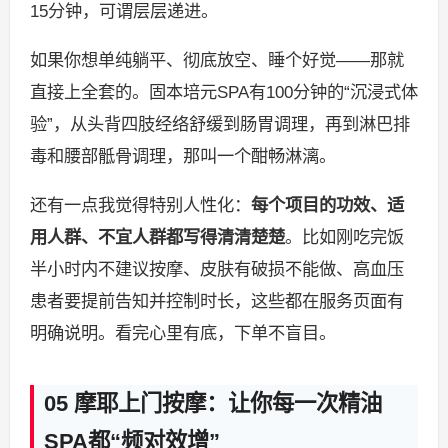
15分钟，可谓层层递进。
如果你想单纯躺平、彻底放空、睡个好觉——那就
直接上全套的。固本培元SPA有100分钟的“沉浸式体
验”，从头背四肢经络舒缓到肠胃调理，再到淋巴排
毒和腰部骶骨调理，那叫一个酣畅淋漓。
还有一点我觉得特别人性化：
每个项目的功效、适
用人群、不宜人群都写得清清楚楚
。比如刚吃完饭
半小时内不建议按摩、皮肤有破损不能做、高血压
患者要提前告知并控制时长，这些都在服务页面有
明确说明。看完心里有底，下单不盲目。
05 摩耶上门按摩：让你每一次精油
SPA都“频对效增”