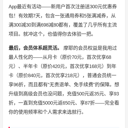
App最近有活动——新用户首次注册送300元优惠券
包！有效期7天，包含一张通用券和5张满减券，从
满300减30到满698减80都有，覆盖了几乎所有主流
项目。就冲这个，也值得你去体验一把。
最后，会员体系超灵活。
摩耶的会员权益是我用过
最人性化的——从月卡（原价70元，首次优享68
元）、半年卡（原价420元，首次优享168元）到年
卡（原价840元，首次优享218元），普通会员统一
享96折，而且都有“无责退单、免手续费”的保障。想
升级到高级会员也没问题，充值500元返35元、享93
折，一直到充值5000元返650元、享87折——完全看
你的使用频率和个人需求来选就行。