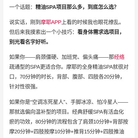
一个话题：
精油SPA项目那么多，到底怎么选？
说实话，刚到
摩耶APP
上看的时候我也眼花缭乱。
但后来我摸索出一个小技巧：
看身体需求选项目，
别光看名字好听。
如果你——肩颈僵硬、加班党、偏头痛——那
经络
疏通型的SPA更适合你。摩耶的全身精油SPA就很对
口，70分钟的时长，背部、腹部、四肢各20分钟，
针对性很强。
如果你是“空调冻死星人”、手脚冰凉、怕冷星人——
那就选偏向温补型的项目。经典舒缓SPA有活血化
瘀的功效，80分钟的流程包含了肩颈10分钟+背部按
摩20分钟+四肢按摩10分钟+推背15分钟+四肢推油