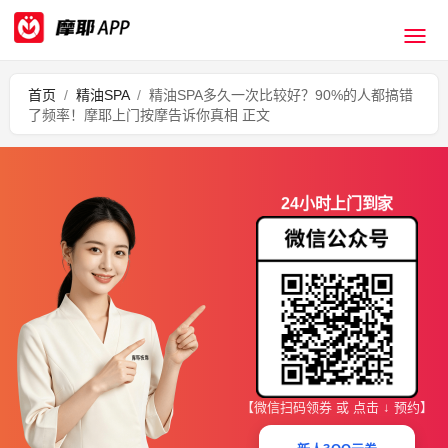
首页
/
精油SPA
/
精油SPA多久一次比较好？90%的人都搞错
了频率！摩耶上门按摩告诉你真相 正文
24小时上门到家
【微信扫码领券 或 点击 ↓ 预约】