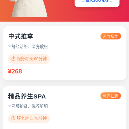
→新人3OO元券←
中式推拿
人气推荐
舒经活络、全身放松
⏱️ 服务时长 60分钟
¥268
精品养生SPA
滋养脏腑
强腰护肾、滋养脏腑
⏱️ 服务时长 70分钟