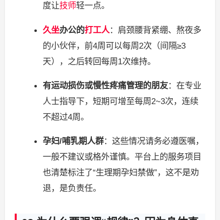
度让
技师
轻一点。
久坐
办公的
打工人
：肩颈腰背紧绷、熬夜多
的小伙伴，前4周可以每周2次（间隔≥3
天），之后转回每周1次维持。
有运动损伤或慢性疼痛管理的朋友
：在专业
人士指导下，短期可增至每周2~3次，连续
不超过4周。
孕妇/哺乳期人群
：这些情况请务必遵医嘱，
一般不建议或格外谨慎。平台上的服务项目
也清楚标注了“生理期孕妇禁做”，这不是劝
退，是负责任。