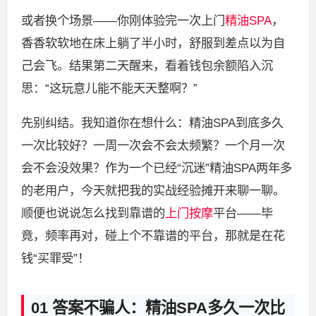
或者换个场景——你刚体验完一次上门
精油
SPA
，
香香软软地在床上躺了半小时，舒服到差点以为自
己会飞。结果第二天醒来，看着钱包余额陷入沉
思：“这玩意儿能不能天天整啊？”
先别纠结。我知道你在想什么：精油SPA到底多久
一次比较好？一周一次会不会太频繁？一个月一次
会不会没效果？作为一个已经“沉迷”精油SPA两年多
的老用户，今天就把我的实战经验摊开来聊一聊。
顺便也说说怎么找到靠谱的
上门按摩
平台——毕
竟，频率再对，碰上个不靠谱的平台，那就是在花
钱“买罪受”！
01 答案不骗人：精油SPA多久一次比