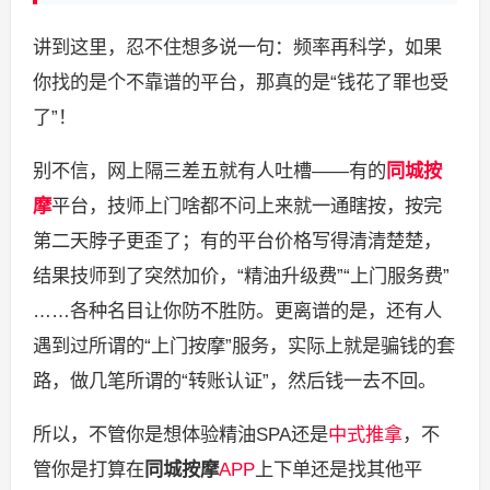
讲到这里，忍不住想多说一句：频率再科学，如果
你找的是个不靠谱的平台，那真的是“钱花了罪也受
了”！
别不信，网上隔三差五就有人吐槽——有的
同城按
摩
平台，技师上门啥都不问上来就一通瞎按，按完
第二天脖子更歪了；有的平台价格写得清清楚楚，
结果技师到了突然加价，“精油升级费”“上门服务费”
……各种名目让你防不胜防。更离谱的是，还有人
遇到过所谓的“上门按摩”服务，实际上就是骗钱的套
路，做几笔所谓的“转账认证”，然后钱一去不回。
所以，不管你是想体验精油SPA还是
中式推拿
，不
管你是打算在
同城按摩
APP
上下单还是找其他平