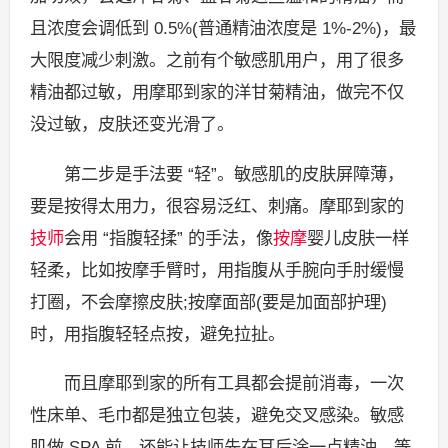
且浓度会调低到 0.5%(普通精油浓度是 1%-2%)，最
大限度减少刺激。之前有个敏感肌用户，用了很多
精油都过敏，用摩耶到家的洋甘菊精油，做完不仅
没过敏，皮肤还变光滑了。
第二步是手法要 “轻”。敏感肌的皮肤屏障薄，
要是按得太用力，很容易泛红、刺痛。摩耶到家的
技师
会用 “指腹轻揉” 的手法，像
按摩
婴儿皮肤一样
轻柔，比如按摩手臂时，用指腹从手腕向手肘缓慢
打圈，不会摩擦皮肤;按摩面部(要是加面部护理)
时，用指腹轻轻点按，避免拉扯。
而且摩耶到家的所有工具都会提前消毒，一次
性床单、毛巾都是独立包装，避免交叉感染。敏感
肌做 SPA 前，还能让技师先在耳后涂一点精油，等