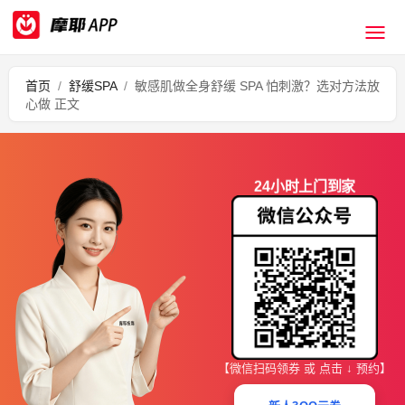
首页
/
舒缓SPA
/
敏感肌做全身舒缓 SPA 怕刺激？选对方法放
心做 正文
24小时上门到家
【微信扫码领券 或 点击 ↓ 预约】