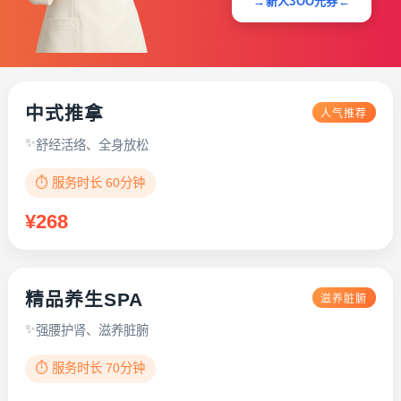
→新人3OO元券←
中式推拿
人气推荐
舒经活络、全身放松
⏱️ 服务时长 60分钟
¥268
精品养生SPA
滋养脏腑
强腰护肾、滋养脏腑
⏱️ 服务时长 70分钟