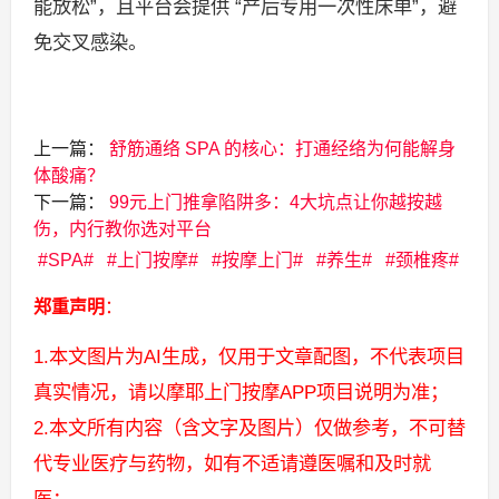
能放松”，且平台会提供 “产后专用一次性床单”，避
免交叉感染。
上一篇：
舒筋通络 SPA 的核心：打通经络为何能解身
体酸痛？
下一篇：
99元上门推拿陷阱多：4大坑点让你越按越
伤，内行教你选对平台
SPA
上门按摩
按摩上门
养生
颈椎疼
郑重声明
：
1.本文图片为AI生成，仅用于文章配图，不代表项目
真实情况，请以摩耶上门按摩APP项目说明为准；
2.本文所有内容（含文字及图片）仅做参考，不可替
代专业医疗与药物，如有不适请遵医嘱和及时就
医；