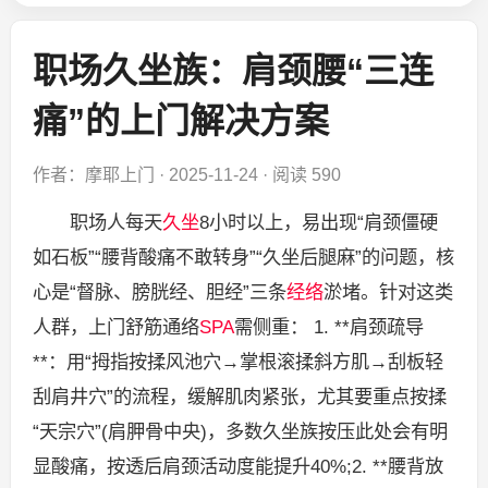
职场久坐族：肩颈腰“三连
痛”的上门解决方案
作者：摩耶上门
·
2025-11-24
·
阅读 590
职场人每天
久坐
8小时以上，易出现“肩颈僵硬
如石板”“腰背酸痛不敢转身”“久坐后腿麻”的问题，核
心是“督脉、膀胱经、胆经”三条
经络
淤堵。针对这类
人群，上门舒筋通络
SPA
需侧重： 1. **肩颈疏导
**：用“拇指按揉风池穴→掌根滚揉斜方肌→刮板轻
刮肩井穴”的流程，缓解肌肉紧张，尤其要重点按揉
“天宗穴”(肩胛骨中央)，多数久坐族按压此处会有明
显酸痛，按透后肩颈活动度能提升40%;2. **腰背放