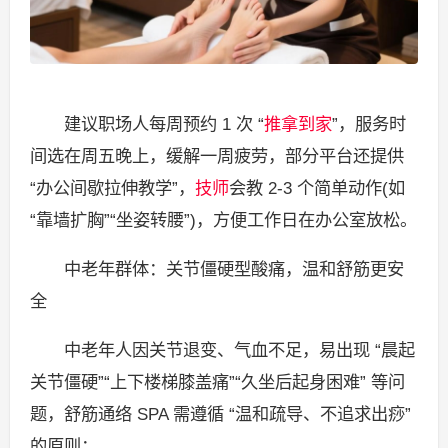
建议职场人每周预约 1 次 “
推拿到家
”，服务时
间选在周五晚上，缓解一周疲劳，部分平台还提供
“办公间歇拉伸教学”，
技师
会教 2-3 个简单动作(如
“靠墙扩胸”“坐姿转腰”)，方便工作日在办公室放松。
中老年群体：关节僵硬型酸痛，温和舒筋更安
全
中老年人因关节退变、气血不足，易出现 “晨起
关节僵硬”“上下楼梯膝盖痛”“久坐后起身困难” 等问
题，舒筋通络 SPA 需遵循 “温和疏导、不追求出痧”
的原则：