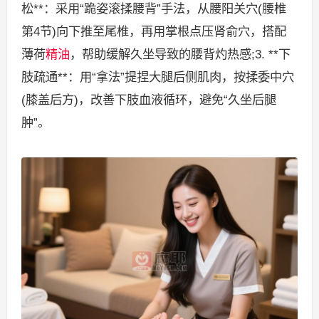
松**：采用“跪姿滚揉腰背”手法，从腰阳关穴(腰椎
第4节)向下推至尾椎，再用掌根点压肾俞穴，搭配
薄荷
精油
，帮助缓解久坐导致的腰背灼热感;3. **下
肢疏通**：用“拿法”提捏大腿后侧肌肉，按揉委中穴
(膝盖后方)，改善下肢血液循环，避免“久坐后腿
肿”。