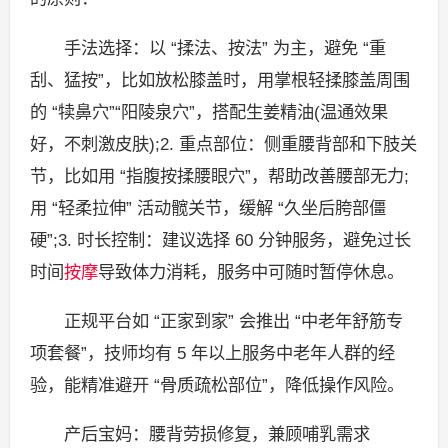
手法选择：以 “揉法、按法” 为主，避免 “重
刮、猛按”，比如放松膝盖时，用掌根轻揉膝盖周围
的 “犊鼻穴”“阳陵泉穴”，搭配生姜精油(温通效果
好，不刺激皮肤);2. 重点部位：侧重腰背部和下肢关
节，比如用 “指腹按揉腰眼穴”，帮助改善腰部无力;
用 “轻柔拉伸” 活动髋关节，缓解 “久坐后胯部僵
硬”;3. 时长控制：建议选择 60 分钟服务，避免过长
时间
按摩
导致体力消耗，服务中可随时暂停休息。
正规平台如 “正家到家” 会推出 “中老年舒筋专
项套餐”，技师均有 5 年以上服务中老年人群的经
验，能精准避开 “骨质疏松部位”，降低操作风险。
产后宝妈：腰背劳损修复，兼顾哺乳需求