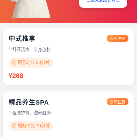
→新人3OO元券←
中式推拿
人气推荐
舒经活络、全身放松
⏱️ 服务时长 60分钟
¥268
精品养生SPA
滋养脏腑
强腰护肾、滋养脏腑
⏱️ 服务时长 70分钟