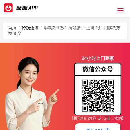
首页
/
舒筋通络
/
职场久坐族：肩颈腰“三连痛”的上门解决方
案 正文
24小时上门到家
【微信扫码领券 或 点击 ↓ 预约】