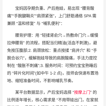
宝妈因孕期负重、产后抱娃，易出现 “腰背酸
痛”“手腕腱鞘炎”“肩颈紧张”，上门舒筋通络 SPA 需
兼顾 “温和修复” 与 “哺乳便利”：
腰背护理：用 “轻揉肾俞穴→热敷命门穴→缓慢
拉伸腰背” 的流程，搭配当归精油(活血不刺激)，避
免按压腹部;2. 肩颈放松：重点按揉 “肩井穴” 和 “手
腕合谷穴”，缓解抱娃导致的肩腕酸痛，手法力度控
制在 “酸胀不刺痛”;3. 服务时间：可预约宝宝熟睡后
的 “碎片化时间”(如中午 1-2 点)，技师会快速布置场
地、缩短准备时间，不影响哺乳节奏。
某平台数据显示，产后宝妈选择 “
按摩上门
” 的
比例逐年增长，核心需求是 “不用带娃出门，在家就