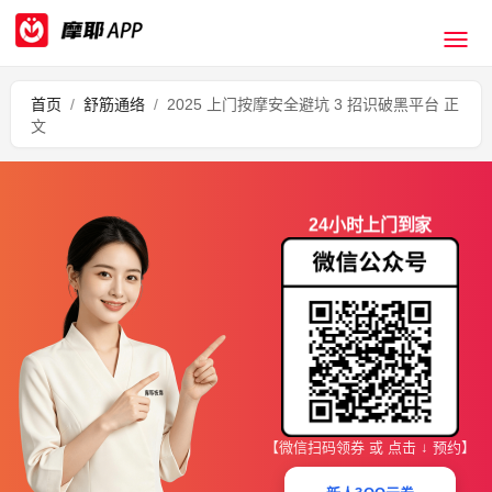
首页
/
舒筋通络
/
2025 上门按摩安全避坑 3 招识破黑平台 正
文
24小时上门到家
【微信扫码领券 或 点击 ↓ 预约】