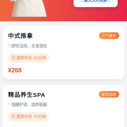
→新人3OO元券←
中式推拿
人气推荐
舒经活络、全身放松
⏱️ 服务时长 60分钟
¥268
精品养生SPA
滋养脏腑
强腰护肾、滋养脏腑
⏱️ 服务时长 70分钟