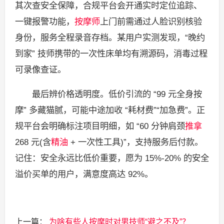
其次查安全保障，合规平台会开通实时定位追踪、
一键报警功能，
按摩师
上门前需通过人脸识别核验
身份，服务全程录音存档。某用户实测发现，“晚约
到家” 技师携带的一次性床单均有溯源码，消毒过程
可录像查证。
最后辨价格透明度。低价引流的 “99 元全身按
摩” 多藏猫腻，可能中途加收 “耗材费”“加急费”。正
规平台会明确标注项目明细，如 “60 分钟肩颈
推拿
268 元(含
精油
+ 一次性工具)”，支持服务后付款。
记住：安全永远比低价重要，愿为 15%-20% 的安全
溢价买单的用户，满意度高达 92%。
上一篇：
为啥有些人按摩时对男技师“避之不及”？