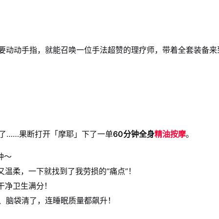
要动动手指，就能召唤一位手法超赞的理疗师，带着全套装备来
了……果断打开「摩耶」下了一单
60分钟全身
精油按摩
。
钟～
又温柔，一下就找到了我劳损的“痛点”！
干净卫生满分！
了、脑袋清了，连睡眠质量都飙升！