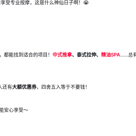
享受专业按摩，这是什么神仙日子啊！😭
，都能找到适合的项目！
中式推拿
、泰式拉伸、
精油SPA
……总
人还有
大额优惠券
，四舍五入等于不要钱！
能安心享受～