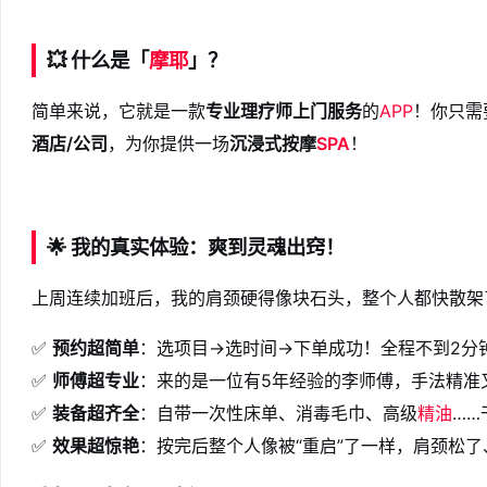
💥
什么是「
摩耶
」？
简单来说，它就是一款
专业理疗师上门服务
的
APP
！你只需
酒店/公司
，为你提供一场
沉浸式按摩
SPA
！
🌟
我的真实体验：爽到灵魂出窍！
上周连续加班后，我的肩颈硬得像块石头，整个人都快散架
✅
预约超简单
：选项目→选时间→下单成功！全程不到2分
✅
师傅超专业
：来的是一位有5年经验的李师傅，手法精准
✅
装备超齐全
：自带一次性床单、消毒毛巾、高级
精油
……
✅
效果超惊艳
：按完后整个人像被“重启”了一样，肩颈松