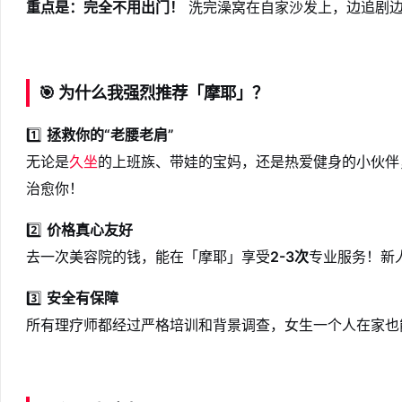
重点是：完全不用出门！
洗完澡窝在自家沙发上，边追剧边
🎯
为什么我强烈推荐「摩耶」？
1️⃣
拯救你的“老腰老肩”
无论是
久坐
的上班族、带娃的宝妈，还是热爱健身的小伙伴
治愈你！
2️⃣
价格真心友好
去一次美容院的钱，能在「摩耶」享受
2-3次
专业服务！新
3️⃣
安全有保障
所有理疗师都经过严格培训和背景调查，女生一个人在家也