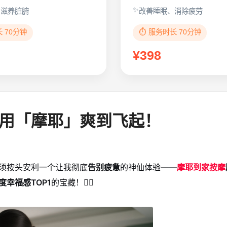
、滋养脏腑
改善睡眠、消除疲劳
长 70分钟
⏱️ 服务时长 70分钟
¥398
用「摩耶」爽到飞起！
须按头安利一个让我彻底
告别疲惫
的神仙体验——
摩耶到家
按摩
度幸福感TOP1
的宝藏！💆‍♀️