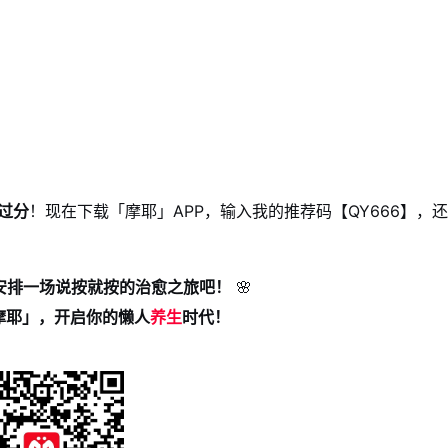
过分
！现在下载「摩耶」APP，输入我的推荐码【QY666】，
安排一场说按就按的治愈之旅吧！
🌸
摩耶」，开启你的懒人
养生
时代！