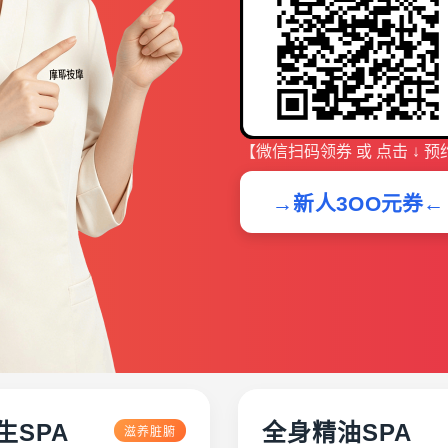
【微信扫码领券 或 点击 ↓ 预
→新人3OO元券←
生SPA
全身精油SPA
滋养脏腑