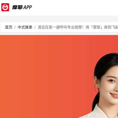
首页
/
中式推拿
/
清远在家一键呼叫专业按摩！用「摩耶」爽到飞起