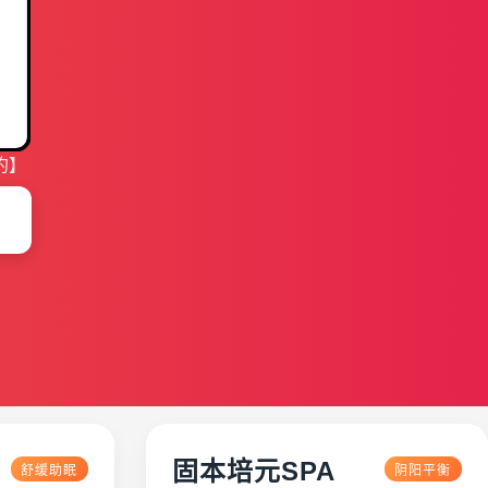
约】
固本培元SPA
舒缓助眠
阴阳平衡