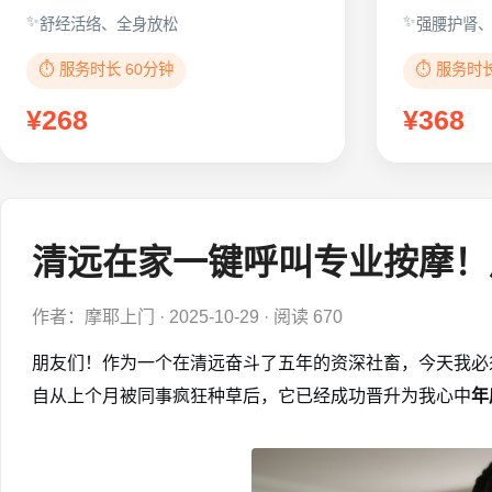
舒经活络、全身放松
强腰护肾
⏱️ 服务时长 60分钟
⏱️ 服务时
¥268
¥368
清远在家一键呼叫专业按摩！
作者：摩耶上门
·
2025-10-29
·
阅读 670
朋友们！作为一个在清远奋斗了五年的资深社畜，今天我必
自从上个月被同事疯狂种草后，它已经成功晋升为我心中
年