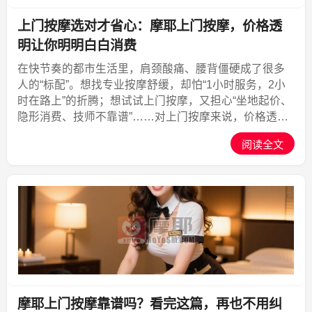
上门按摩选对才省心：摩耶上门按摩，价格透
明让你明明白白消费
在快节奏的都市生活里，肩颈酸痛、腰背僵硬成了很多
人的“标配”。想找专业按摩舒缓，却怕“1小时服务，2小
时在路上”的折腾；想试试上门按摩，又担心“坐地起价、
隐形消费、技师不靠谱”……对上门按摩来说，价格透明
早已不是“加分项”，而是“必选项”——毕竟，谁也不想花
阅读全文
冤枉钱，更不想在放松时被消费套路打乱节奏。...,摩耶
上门
摩耶上门按摩靠谱吗？看完这篇，再也不用纠