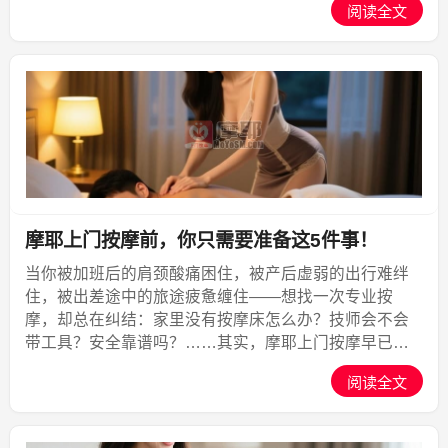
阅读全文
损伤你的肌肉、神经**。如何找到“力度刚好、...,摩耶上
门
摩耶上门按摩前，你只需要准备这5件事！
当你被加班后的肩颈酸痛困住，被产后虚弱的出行难绊
住，被出差途中的旅途疲惫缠住——想找一次专业按
摩，却总在纠结：家里没有按摩床怎么办？技师会不会
带工具？安全靠谱吗？……其实，摩耶上门按摩早已把
“复杂准备”变成“轻松应对”，你只需做好这5件事，就能足
阅读全文
不出户享受冠军品质的康养服务。一、环境准备：选对
空间，...,摩耶上门