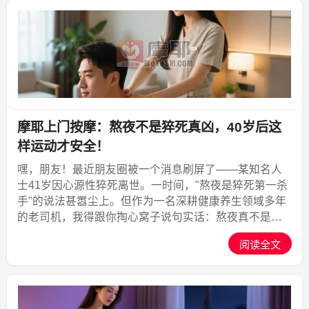
摩耶上门按摩：熬夜不是猝死真凶，40岁后这
样运动才安全！
嘿，朋友！最近朋友圈被一个消息刷屏了——某知名人
士41岁因心源性猝死离世。一时间，"熬夜是猝死第一杀
手"的说法甚嚣尘上。但作为一名深耕健康养生领域多年
的老司机，我得跟你掏心窝子说句实话：熬夜真不是唯
一的"背锅侠"！今天咱们就聊聊这个扎心的话题，顺便给
阅读全文
你扒一扒上...,摩耶上门