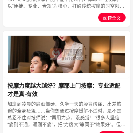
以“便捷、专业、合规”为核心，打破传统按摩的时空限
制，将精准有效的腰部按摩服务送到你身边。从都市白
阅读全文
领到产后妈妈，从差旅人士到行动不便者，摩耶上门按
摩正成为越...,摩耶上门
按摩力度越大越好？摩耶上门按摩：专业适配
才是真·有效
加班到凌晨的肩颈僵硬、久坐一天的腰背酸痛、出差旅
途的全身疲惫……当你想通过按摩缓解不适时，是不是
总忍不住对技师说：“再用力点，没感觉！”很多人坚信
“痛则不通，通则不痛”，把“力度大”等同于“效果好”。但真
相是——**按摩力度越大，未必效果越好，甚至可能悄悄