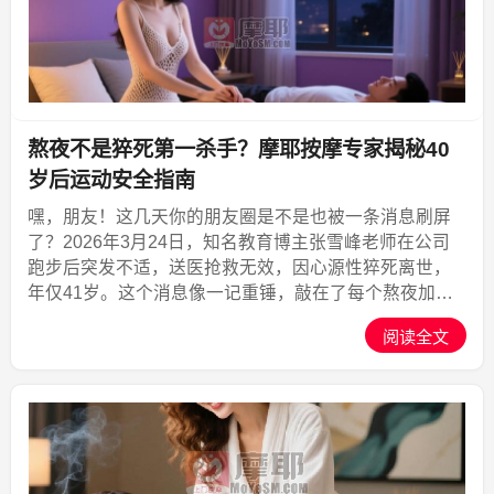
熬夜不是猝死第一杀手？摩耶按摩专家揭秘40
岁后运动安全指南
嘿，朋友！这几天你的朋友圈是不是也被一条消息刷屏
了？2026年3月24日，知名教育博主张雪峰老师在公司
跑步后突发不适，送医抢救无效，因心源性猝死离世，
年仅41岁。这个消息像一记重锤，敲在了每个熬夜加
班、压力山大的都市人心里。你可能一边刷着手机，一
阅读全文
边摸着僵硬的肩膀想：“我昨晚又熬到凌晨两点，今天心
脏好...,摩耶上门