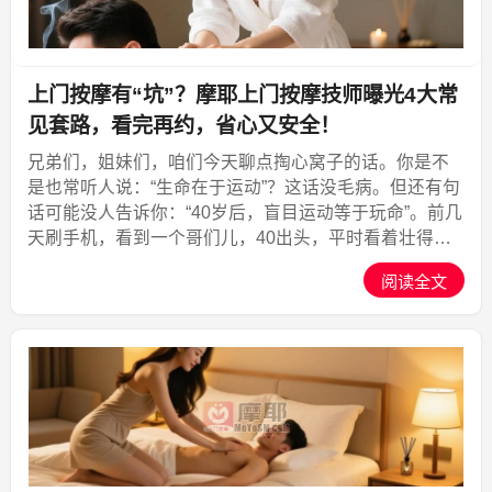
上门按摩有“坑”？摩耶上门按摩技师曝光4大常
见套路，看完再约，省心又安全！
兄弟们，姐妹们，咱们今天聊点掏心窝子的话。你是不
是也常听人说：“生命在于运动”？这话没毛病。但还有句
话可能没人告诉你：“40岁后，盲目运动等于玩命”。前几
天刷手机，看到一个哥们儿，40出头，平时看着壮得像
头牛，朋友圈里天天打卡跑步，结果呢？在马拉松的终
阅读全文
点线前，一头栽下去，就再也没起来。医生诊断：心
源...,摩耶上门