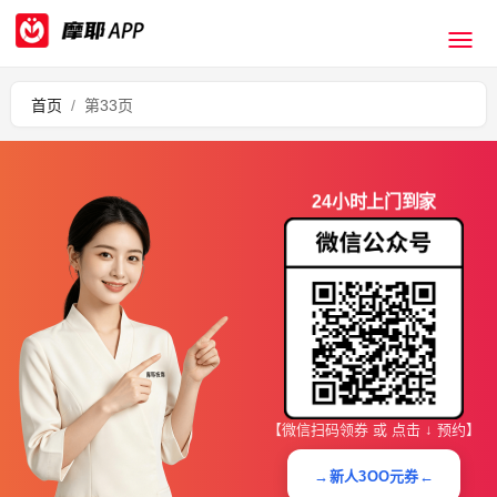
首页
/
第33页
24小时上门到家
【微信扫码领券 或 点击 ↓ 预约】
→新人3OO元券←