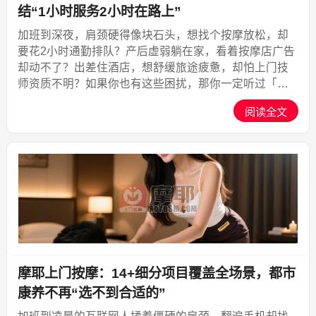
结“1小时服务2小时在路上”
加班到深夜，肩颈硬得像块石头，想找个按摩放松，却
要花2小时通勤排队？产后虚弱躺在家，看着按摩店广告
却动不了？出差住酒店，想舒缓旅途疲惫，却怕上门技
师资质不明？如果你也有这些困扰，那你一定听过「摩
耶上门按摩」——但你可能会问：摩耶上门按摩靠谱
阅读全文
吗？今天就从「便捷、专业、安全、口碑」四个维度，
给你讲透这个...,摩耶上门
摩耶上门按摩：14+细分项目覆盖全场景，都市
康养不再“选不到合适的”