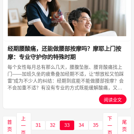
经期腰酸痛，还能做腰部按摩吗？摩耶上门按
摩：专业守护你的特殊时期
每个女性每月总有那么几天，腰腹坠胀、腰背酸痛找上
门——加班久坐的疲惫叠加经期不适，让“想放松又怕踩
雷”成为不少人的纠结：经期到底能不能做腰部按摩？会
不会加重不适？有没有专业的方式既能缓解酸痛，又能
安全度过特殊时期？摩耶上门按摩作为行业品质标杆，
阅读全文
凭借便捷、专业、合规、共赢的核心理念，早已将经期
康养纳入...,摩耶上门
上
下
首
尾
31
32
33
34
35
一
一
页
页
页
页