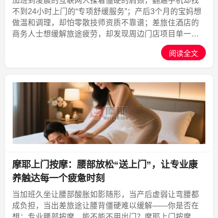
加班到凌晨的互联网人揉着僵硬的肩颈，翻遍手机却找
不到24小时上门的“专项舒缓服务”；产后3个月的宝妈想
做温和调理，却怕零散技师资质不靠谱；差旅住酒店的
商务人士想缓解旅途疲劳，却发现周边门店项目单一…
都市人的康养需求早已从“有服务”升级为“有精准服务”，
阅读全文
但能同时满足“项目全、专业强、...,摩耶上门
摩耶上门按摩：腰部放松“送上门”，让专业康
养触达每一个疲惫时刻
当加班久坐让腰部酸胀如影随形，当产后虚弱让弯腰都
成负担，当出差旅途让腰背僵硬难以缓解——你是否在
想：专业腰部按摩，能不能不用出门？摩耶上门按摩，