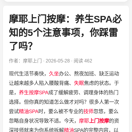
摩耶上门按摩：养生SPA必
知的5个注意事项，你踩雷
了吗？
作者：摩耶上门
·
2026-05-28
·
阅读 462
现代生活节奏快，
久坐
办公、熬夜加班、缺乏运动
让越来越多人陷入腰酸背痛、
失眠
焦虑的状态。于
是，
养生按摩
SPA
成了缓解疲劳、调理身体的热门
选择。但你真的知道怎么做才对吗？很多人第一次
尝试
精油SPA
时，要么被不专业的
技师
忽悠，要么
忽略自身状况导致不适。今天，
摩耶
上门按摩
的资
深技师就来为你系统拆解
精油
SPA的完整内容，以