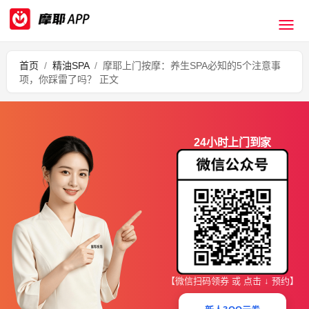
首页
/
精油SPA
/
摩耶上门按摩：养生SPA必知的5个注意事
项，你踩雷了吗？ 正文
24小时上门到家
【微信扫码领券 或 点击 ↓ 预约】