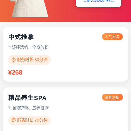
→新人3OO元券←
中式推拿
人气推荐
舒经活络、全身放松
⏱️ 服务时长 60分钟
¥268
精品养生SPA
滋养脏腑
强腰护肾、滋养脏腑
⏱️ 服务时长 70分钟