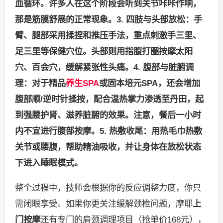
血循环。许多人在这个阶段会听到关节咔咔作响，
那是筋膜舒展的正常现象。
3. 四肢与头部放松：手
臂、腿部采用揉捏和推压手法，重点刺激手三里、
足三里等保健穴位。头部则用指腹打圈按摩太阳
穴、百会穴，缓解紧张性头痛。
4. 腹部与脏腑调
理：对于精品
养生SPA
或固本培元SPA，还会增加
腹部顺/逆时针揉按，配合温热掌力渗透至丹田，起
到强腰护肾、滋养脏腑的效果。注意，餐后一小时
内不宜进行腹部按摩。
5. 热敷收尾：用热毛巾热敷
关节或腰腹，帮助精油吸收，并让身体在放松状态
下进入睡眠模式。
整个过程中，技师会根据你的反应调整力度，你只
需闭眼享受。如果你更关注缓解颈椎问题，摩耶
上
门按摩
还有专门的肩颈调理项目（抢单价168元），