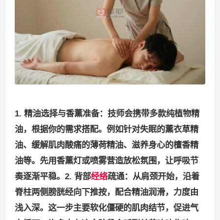
1. 精油选择与香薰准备：技师会携带多款纯植物精
油，根据你的需求搭配。例如针对失眠的薰衣草精
油、缓解肌肉酸痛的薄荷精油、滋养身心的檀香精
油等。先用香薰灯或喷雾营造放松氛围，让呼吸节
奏逐渐平稳。
2. 背部
经络
疏通：从肩颈开始，沿着
脊柱两侧膀胱经向下推按，配合精油润滑，力度由
浅入深。这一步主要软化僵硬的肌肉结节，促进气