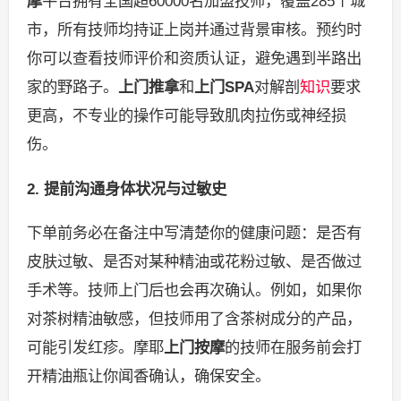
摩
平台拥有全国超60000名加盟技师，覆盖285个城
市，所有技师均持证上岗并通过背景审核。预约时
你可以查看技师评价和资质认证，避免遇到半路出
家的野路子。
上门推拿
和
上门SPA
对解剖
知识
要求
更高，不专业的操作可能导致肌肉拉伤或神经损
伤。
2. 提前沟通身体状况与过敏史
下单前务必在备注中写清楚你的健康问题：是否有
皮肤过敏、是否对某种精油或花粉过敏、是否做过
手术等。技师上门后也会再次确认。例如，如果你
对茶树精油敏感，但技师用了含茶树成分的产品，
可能引发红疹。摩耶
上门按摩
的技师在服务前会打
开精油瓶让你闻香确认，确保安全。