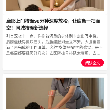
摩耶上门按摩90分钟深度放松，让疲惫一扫而
空！同城按摩新选择
引言深夜十一点，你拖着沉重的身体刷卡走出写字楼。
肩膀僵硬得像块石头，后腰酸胀到坐立不安，大脑里塞
满了未完成的工作清单。这种“身体被掏空”的感觉，是不
是每周都要经历好几次？去医院挂号排队太麻烦，去按
摩店来回通勤又要浪费一小时。如果有一种方式，能让
阅读全文
专业技师带着精油和手法，直接出现在你家客厅或酒店
房间，3...,摩耶上门