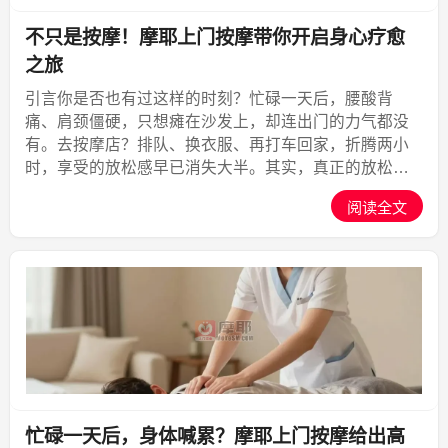
不只是按摩！摩耶上门按摩带你开启身心疗愈
之旅
引言你是否也有过这样的时刻？忙碌一天后，腰酸背
痛、肩颈僵硬，只想瘫在沙发上，却连出门的力气都没
有。去按摩店？排队、换衣服、再打车回家，折腾两小
时，享受的放松感早已消失大半。其实，真正的放松不
需要这么复杂。摩耶上门按摩APP，把专业按摩师直接
阅读全文
送到你家，让你不出门就能享受一场身心疗愈之旅。全
国60000...,摩耶上门
忙碌一天后，身体喊累？摩耶上门按摩给出高