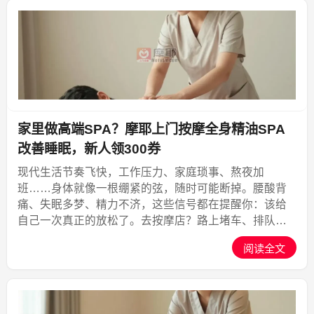
家里做高端SPA？摩耶上门按摩全身精油SPA
改善睡眠，新人领300券
现代生活节奏飞快，工作压力、家庭琐事、熬夜加
班……身体就像一根绷紧的弦，随时可能断掉。腰酸背
痛、失眠多梦、精力不济，这些信号都在提醒你：该给
自己一次真正的放松了。去按摩店？路上堵车、排队等
候、陌生环境，还没开始就已经累了一半。如果能把专
阅读全文
业SPA直接搬到你家里，让技师带着精油和热毛巾，在
你熟悉的环境里...,摩耶上门