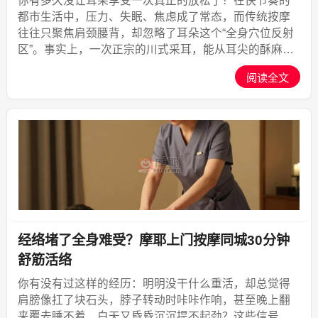
你有多久没让耳朵享受一次真正的放松了？在快节奏的
都市生活中，压力、失眠、焦虑成了常态，而传统按摩
往往只聚焦肩颈腰背，却忽略了耳朵这个“全身穴位反射
区”。事实上，一次正宗的川式采耳，能从耳尖的酥麻传
送到心尖的宁静，唤醒沉睡的感官。现在，通过摩耶上
阅读全文
门按摩APP，你无需出门，就能让专业技师带着全套工
具上门...,摩耶上门
经络堵了全身难受？摩耶上门按摩同城30分钟
舒筋活络
你有没有过这样的经历：明明没干什么重活，却总觉得
肩膀像扛了块石头，脖子转动时咔咔作响，甚至晚上翻
来覆去睡不着，白天又昏昏沉沉提不起劲？这些信号，