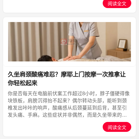
阅读全文
APP，把专业SPA服务直接送到你家，全国覆盖285+城
市，6...,摩耶上门
久坐肩颈酸痛难忍？摩耶上门按摩一次推拿让
你轻松起来
你是否每天在电脑前伏案工作超过8小时，脖子僵硬得像
块铁板，肩膀沉得抬不起来？偶尔转动头部，能听到颈
椎发出咔咔的响声，酸痛感从后颈蔓延到后背，甚至引
发头痛、手麻。这些症状并非偶然，而是久坐带来的肩
颈慢性劳损。很多人选择去理疗店排队，或者自己贴膏
阅读全文
药硬扛，但效果往往不尽如人意。有没有一种方式，既
能省去奔波...,摩耶上门