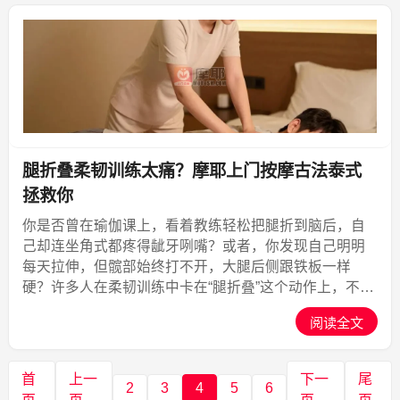
腿折叠柔韧训练太痛？摩耶上门按摩古法泰式
拯救你
你是否曾在瑜伽课上，看着教练轻松把腿折到脑后，自
己却连坐角式都疼得龇牙咧嘴？或者，你发现自己明明
每天拉伸，但髋部始终打不开，大腿后侧跟铁板一样
硬？许多人在柔韧训练中卡在“腿折叠”这个动作上，不是
因为不够努力，而是肌肉和筋膜太紧张。这时候，一次
阅读全文
专业的古法泰式按摩，就能帮你突破瓶颈。今天，我们
就来聊聊“...,摩耶上门
首
上一
下一
尾
2
3
4
5
6