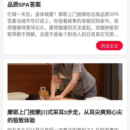
品质SPA答案
忙碌一天后，身体喊累？摩耶上门按摩给出高品质SPA
答案当城市华灯初上，你拖着疲惫的身躯回到家中，肩
颈僵硬得像块石头，腰背酸痛到无法直起，双腿肿胀到
鞋带都不想解。这是不是每个职场人的日常真实写照？
白天在办公室久坐8小时，晚上回家还要应付家务和社
阅读全文
交，身体被透支的感觉越来越强烈。你或许想过预约一
次按摩，但...,摩耶上门
摩耶上门按摩|川式采耳3步走，从耳尖爽到心尖
的极致体验