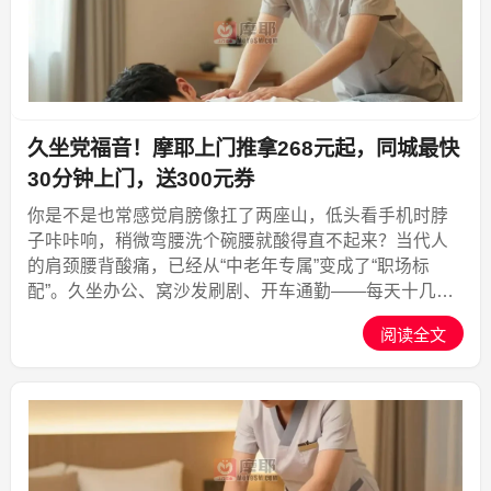
久坐党福音！摩耶上门推拿268元起，同城最快
30分钟上门，送300元券
你是不是也常感觉肩膀像扛了两座山，低头看手机时脖
子咔咔响，稍微弯腰洗个碗腰就酸得直不起来？当代人
的肩颈腰背酸痛，已经从“中老年专属”变成了“职场标
配”。久坐办公、窝沙发刷剧、开车通勤——每天十几个
小时保持不良姿势，肌肉持续紧张，经络慢慢淤堵，酸
阅读全文
痛就像影子一样甩不掉。可去一趟按摩店，路上来回一
小时，排...,摩耶上门