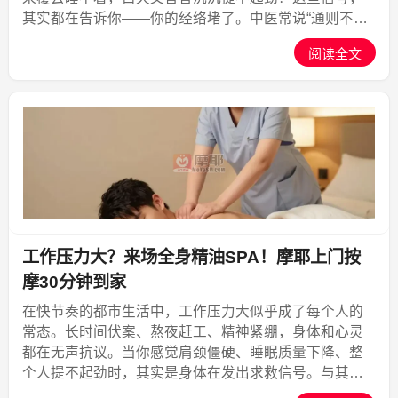
其实都在告诉你——你的经络堵了。中医常说“通则不
痛，痛则不通”，当气血运行不畅，经络堵塞，身体的各
阅读全文
个器官和肌肉得不到充分滋养，疲劳、酸痛、失眠、免
疫力下降就...,摩耶上门
工作压力大？来场全身精油SPA！摩耶上门按
摩30分钟到家
在快节奏的都市生活中，工作压力大似乎成了每个人的
常态。长时间伏案、熬夜赶工、精神紧绷，身体和心灵
都在无声抗议。当你感觉肩颈僵硬、睡眠质量下降、整
个人提不起劲时，其实是身体在发出求救信号。与其硬
扛，不如给自己一个彻底放松的机会。摩耶上门按摩