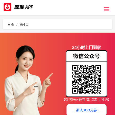
首页
/
第4页
24小时上门到家
【微信扫码领券 或 点击 ↓ 预约】
→新人3OO元券←