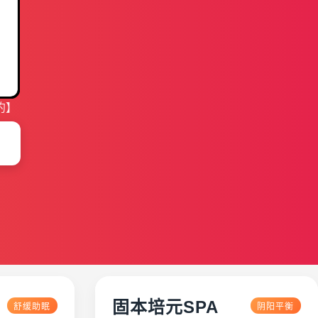
约】
固本培元SPA
舒缓助眠
阴阳平衡