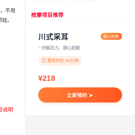
，不用
按摩项目推荐
带娃。
川式采耳
静心助眠
纾解压力、静心助眠
⏱️ 服务时长 60分钟
¥218
立即预约 ➤
目说明