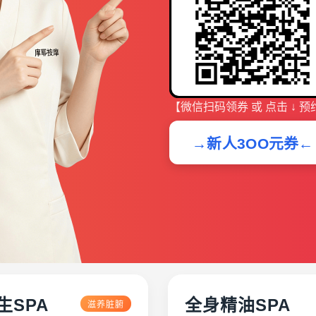
【微信扫码领券 或 点击 ↓ 预
→新人3OO元券←
生SPA
全身精油SPA
滋养脏腑