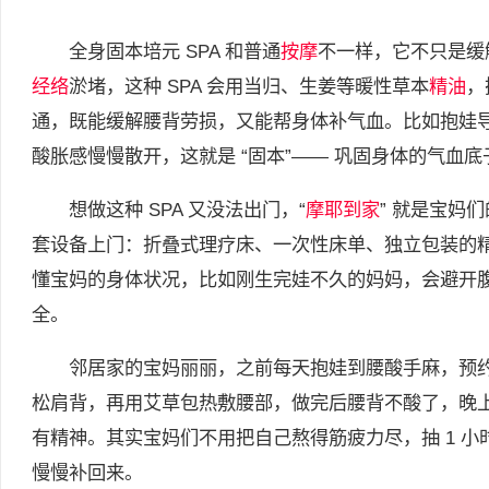
全身固本培元 SPA 和普通
按摩
不一样，它不只是缓
经络
淤堵，这种 SPA 会用当归、生姜等暖性草本
精油
，
通，既能缓解腰背劳损，又能帮身体补气血。比如抱娃
酸胀感慢慢散开，这就是 “固本”—— 巩固身体的气血底
想做这种 SPA 又没法出门，“
摩耶到家
” 就是宝妈
套设备上门：折叠式理疗床、一次性床单、独立包装的
懂宝妈的身体状况，比如刚生完娃不久的妈妈，会避开
全。
邻居家的宝妈丽丽，之前每天抱娃到腰酸手麻，预
松肩背，再用艾草包热敷腰部，做完后腰背不酸了，晚
有精神。其实宝妈们不用把自己熬得筋疲力尽，抽 1 小
慢慢补回来。