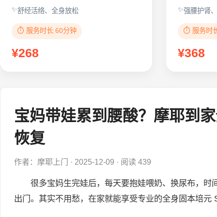
舒经活络、全身放松
强腰护肾
⏱️ 服务时长 60分钟
⏱️ 服务时
¥268
¥368
宝妈带娃累到腰酸？摩耶到家
恢复
作者：摩耶上门
·
2025-12-09
·
阅读 439
很多宝妈生完娃后，每天要抱娃喂奶、换尿布，时间
出门。其实不用愁，在家就能享受专业的全身固本培元 