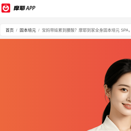
首页
/
固本培元
/
宝妈带娃累到腰酸？摩耶到家全身固本培元 SPA