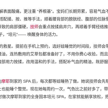
解表面酸痛，更注重 “养根基”。宝妈们长期劳累，容易气血
搭配揉、按、推等手法，顺着腰背部的膀胱经、腹部的任脉
导致的肩部僵硬，
技师
会重点按揉肩井穴，再顺着手臂经络推
子，“培元”—— 唤醒身体的活力。
们的救星。提前在手机上预约，选好娃睡觉的时间段，技师会
精油，连热敷用的艾草包都准备好了，不用你费心收拾。而且
腹部用力按揉，改用温和的手法，搭配补气血的精油，既舒服
约
摩耶
到家的 SPA 后，每次都等娃睡熟了做。她说技师会先
上也能睡个整觉。现在她每周约一次，气色比之前好多了，带
时做次摩耶到家的全身固本培元 SPA，在家就能躺享放松，