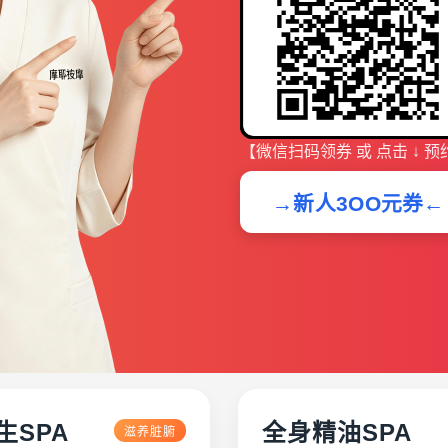
【微信扫码领券 或 点击 ↓ 预
→新人3OO元券←
生SPA
全身精油SPA
滋养脏腑