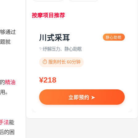
按摩项目推荐
够通过
川式采耳
静心助眠
题就
纾解压力、静心助眠
⏱️ 服务时长 60分钟
¥218
的
精油
用。
立即预约 ➤
手法
能
后的困