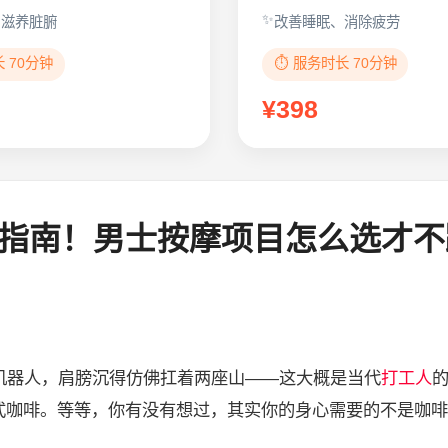
、滋养脏腑
改善睡眠、消除疲劳
长 70分钟
⏱️ 服务时长 70分钟
¥398
指南！男士按摩项目怎么选才不
机器人，肩膀沉得仿佛扛着两座山——这大概是当代
打工人
式咖啡。等等，你有没有想过，其实你的身心需要的不是咖啡