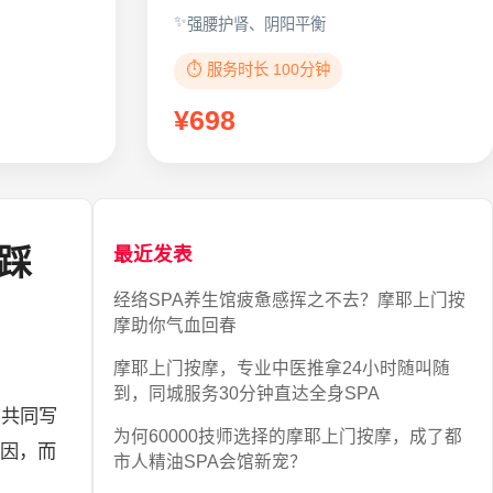
强腰护肾、阴阳平衡
⏱️ 服务时长 100分钟
¥698
踩
最近发表
经络SPA养生馆疲惫感挥之不去？摩耶上门按
摩助你气血回春
摩耶上门按摩，专业中医推拿24小时随叫随
到，同城服务30分钟直达全身SPA
的共同写
为何60000技师选择的摩耶上门按摩，成了都
因，而
市人精油SPA会馆新宠？