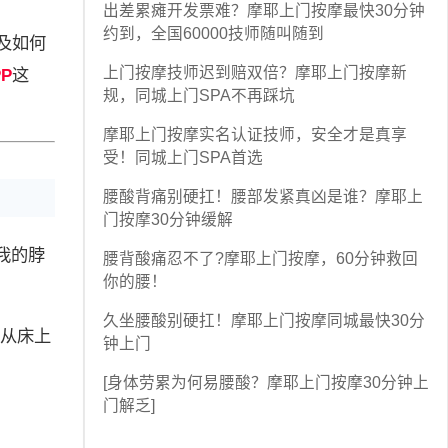
出差累瘫开发票难？摩耶上门按摩最快30分钟
约到，全国60000技师随叫随到
及如何
上门按摩技师迟到赔双倍？摩耶上门按摩新
PP
这
规，同城上门SPA不再踩坑
摩耶上门按摩实名认证技师，安全才是真享
受！同城上门SPA首选
腰酸背痛别硬扛！腰部发紧真凶是谁？摩耶上
门按摩30分钟缓解
我的脖
腰背酸痛忍不了?摩耶上门按摩，60分钟救回
你的腰！
久坐腰酸别硬扛！摩耶上门按摩同城最快30分
从床上
钟上门
[身体劳累为何易腰酸？摩耶上门按摩30分钟上
门解乏]