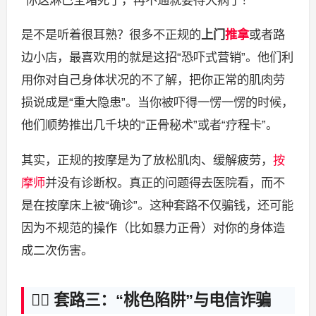
“你这淋巴全堵死了，再不通就要得大病了！”
是不是听着很耳熟？很多不正规的
上门
推拿
或者路
边小店，最喜欢用的就是这招“恐吓式营销”。他们利
用你对自己身体状况的不了解，把你正常的肌肉劳
损说成是“重大隐患”。当你被吓得一愣一愣的时候，
他们顺势推出几千块的“正骨秘术”或者“疗程卡”。
其实，正规的按摩是为了放松肌肉、缓解疲劳，
按
摩师
并没有诊断权。真正的问题得去医院看，而不
是在按摩床上被“确诊”。这种套路不仅骗钱，还可能
因为不规范的操作（比如暴力正骨）对你的身体造
成二次伤害。
🕵️‍♂️ 套路三：“桃色陷阱”与电信诈骗