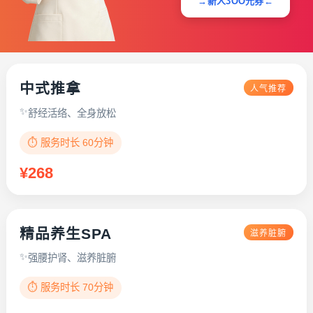
→新人3OO元券←
中式推拿
人气推荐
舒经活络、全身放松
⏱️ 服务时长 60分钟
¥268
精品养生SPA
滋养脏腑
强腰护肾、滋养脏腑
⏱️ 服务时长 70分钟