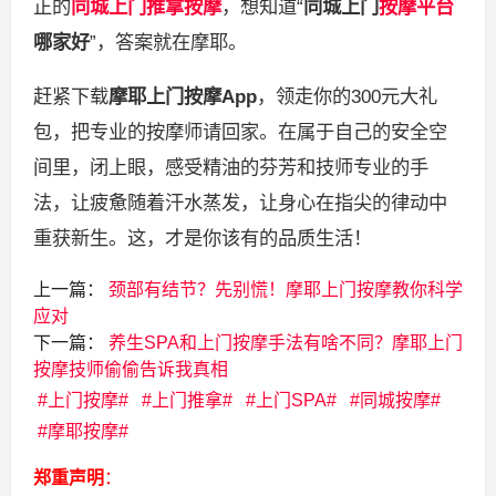
正的
同城上门
推拿按摩
，想知道“
同城上门
按摩平台
哪家好
”，答案就在摩耶。
赶紧下载
摩耶上门按摩App
，领走你的300元大礼
包，把专业的按摩师请回家。在属于自己的安全空
间里，闭上眼，感受精油的芬芳和技师专业的手
法，让疲惫随着汗水蒸发，让身心在指尖的律动中
重获新生。这，才是你该有的品质生活！
上一篇：
颈部有结节？先别慌！摩耶上门按摩教你科学
应对
下一篇：
养生SPA和上门按摩手法有啥不同？摩耶上门
按摩技师偷偷告诉我真相
上门按摩
上门推拿
上门SPA
同城按摩
摩耶按摩
郑重声明
：