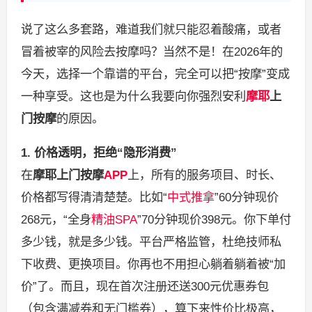
说了这么多套路，难道我们就只能忍着酸痛，或者
冒着被宰的风险去按摩吗？当然不是！在2026年的
今天，选择一个靠谱的平台，完全可以把“按摩”变成
一种享受。这也是为什么我要向你强烈安利
摩耶
上
门按摩
的原因。
1. 价格透明，拒绝“隐形消费”
在
摩耶上门按摩
APP
上，所有的服务项目、时长、
价格都写得清清楚楚。比如“
中式推拿
”60分钟现价
268元，“全身
精油SPA
”70分钟现价398元。你下单付
多少钱，就是多少钱。平台严格监管，杜绝技师私
下收费、更换项目。你再也不用担心躺着躺着被“加
价”了。而且，现在首次注册还送300元优惠券包
（包含满减券和无门槛券），算下来性价比极高，