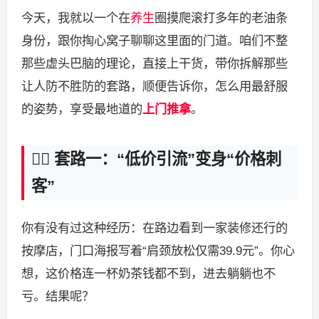
今天，我就以一个在
养生
圈摸爬滚打多年的老油条
身份，跟你掏心窝子聊聊这里面的门道。咱们不整
那些虚头巴脑的理论，直接上干货，带你拆解那些
让人防不胜防的套路，顺便告诉你，怎么用最舒服
的姿势，享受最地道的
上门推拿
。
🕵️‍♂️ 套路一：“低价引流”变身“价格刺
客”
你有没有过这种经历：在路边看到一家装修还行的
按摩店，门口海报写着“肩颈放松仅需39.9元”。你心
想，这价格连一杯奶茶钱都不到，进去躺躺也不
亏。结果呢？