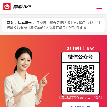
首页
/
固本培元
/
在家按摩和去店按摩哪个更划算？摩耶上门
按摩技师揭秘同城按摩的4大隐形套路与省钱攻略 正文
24小时上门到家
【微信扫码领券 或 点击 ↓ 预约】