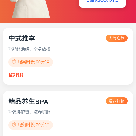
→新人3OO元券←
中式推拿
人气推荐
舒经活络、全身放松
⏱️ 服务时长 60分钟
¥268
精品养生SPA
滋养脏腑
强腰护肾、滋养脏腑
⏱️ 服务时长 70分钟