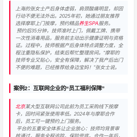
上海的张女士产后身体虚弱，肩颈酸痛明显，却因
行动不便无法外出。2025年初，她通过朋友推荐
选择摩耶上门按摩，预约精品
养生SPA
服务。
预约后35分钟，技师准时上门，佩戴工牌、携带
一次性消毒用品，服务前主动出示健康证明与资格
证。过程中，技师根据产后身体特点调整力度，全
程注重隐私保护，结束后帮忙整理房间。“摩耶的
技师专业又贴心，安全有保障，解决了我产后出门
不便的难题，已经推荐给身边宝妈！”张女士说。
案例2：互联网企业的“员工福利保障”
北京
某大型互联网公司此前为员工采购线下按摩
卡，因时间紧张使用率低。2024年与摩耶合作
后，员工可一键预约上门服务。
平台的五重安全体系让企业放心：技师均背景审
核通过，服务全程追踪，保险兜底。合作一年后，