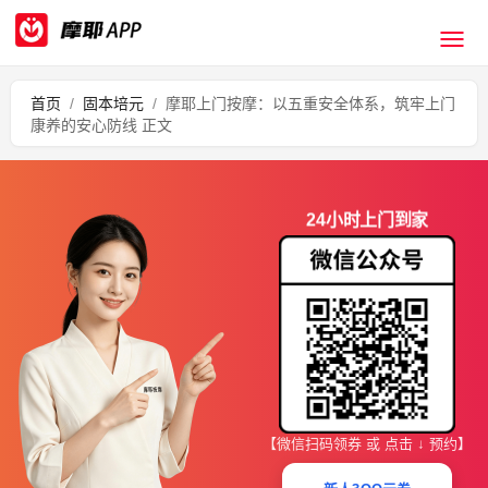
首页
/
固本培元
/
摩耶上门按摩：以五重安全体系，筑牢上门
康养的安心防线 正文
24小时上门到家
【微信扫码领券 或 点击 ↓ 预约】