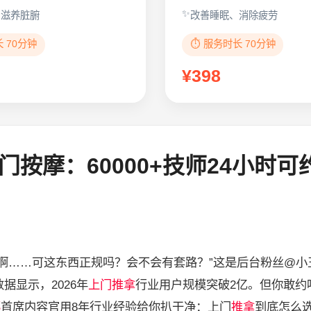
、滋养脏腑
改善睡眠、消除疲劳
长 70分钟
⏱️ 服务时长 70分钟
¥398
按摩：60000+技师24小时可
啊……可这东西正规吗？会不会有套路？”这是后台粉丝@小
据显示，2026年
上门推拿
行业用户规模突破2亿。但你敢约
耶
首席内容官用8年行业经验给你扒干净：上门
推拿
到底怎么