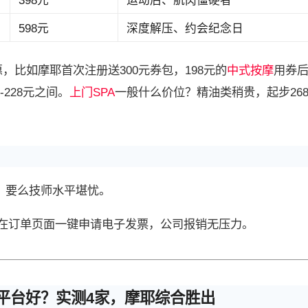
398元
运动后、肌肉僵硬者
598元
深度解压、约会纪念日
，比如摩耶首次注册送300元券包，198元的
中式按摩
用券后
228元之间。
上门SPA
一般什么价位？精油类稍贵，起步26
价，要么技师水平堪忧。
在订单页面一键申请电子发票，公司报销无压力。
平台好？实测4家，摩耶综合胜出