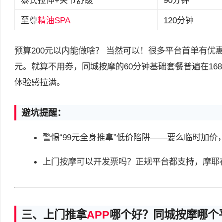
泰式拉伸+关节舒缓
90分钟
至尊
精油SPA
120分钟
预算200元以内能做啥？ 当然可以！很多平台首单有优惠
元。就算不用券，同城按摩的60分钟基础套餐普遍在168-
体验感拉满。
避坑提醒：
警惕“99元全身推拿”低价陷阱——要么临时加
上门按摩可以开发票吗？正规平台都支持，摩耶
三、上门推拿
APP
哪个好？同城按摩哪个