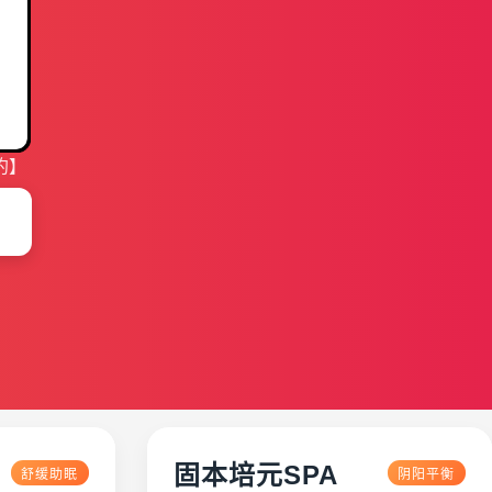
约】
固本培元SPA
舒缓助眠
阴阳平衡