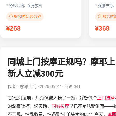
舒经活络、全身放松
强腰护肾
⏱️ 服务时长 60分钟
⏱️ 服务时
¥268
¥368
同城上门按摩正规吗？摩耶上门
新人立减300元
作者：摩耶上门
·
2026-05-27
·
阅读 341
“加班到凌晨，肩颈像被人揍了一顿，好想做个
上门按摩
的深夜吐槽。说实话，
同城按摩
早已不是啥新鲜事——数
不正规、怕乱收费、怕遇到“挂羊头卖狗肉”？今天，
摩