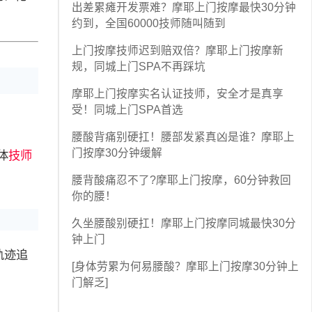
出差累瘫开发票难？摩耶上门按摩最快30分钟
约到，全国60000技师随叫随到
上门按摩技师迟到赔双倍？摩耶上门按摩新
规，同城上门SPA不再踩坑
摩耶上门按摩实名认证技师，安全才是真享
受！同城上门SPA首选
腰酸背痛别硬扛！腰部发紧真凶是谁？摩耶上
门按摩30分钟缓解
体
技师
腰背酸痛忍不了?摩耶上门按摩，60分钟救回
你的腰！
久坐腰酸别硬扛！摩耶上门按摩同城最快30分
钟上门
轨迹追
[身体劳累为何易腰酸？摩耶上门按摩30分钟上
门解乏]