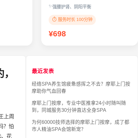
强腰护肾、阴阳平衡
⏱️ 服务时长 100分钟
¥698
约，
最近发表
经络SPA养生馆疲惫感挥之不去？摩耶上门按
摩助你气血回春
摩耶上门按摩，专业中医推拿24小时随叫随
到，同城服务30分钟直达全身SPA
王上周
为何60000技师选择的摩耶上门按摩，成了都
吗？怕
市人精油SPA会馆新宠？
选、花