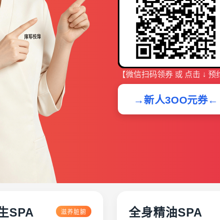
【微信扫码领券 或 点击 ↓ 预
→新人3OO元券←
生SPA
全身精油SPA
滋养脏腑