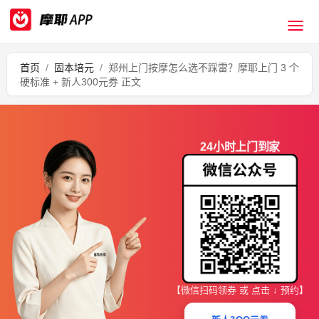
首页
/
固本培元
/
郑州上门按摩怎么选不踩雷？摩耶上门 3 个
硬标准 + 新人300元券 正文
24小时上门到家
【微信扫码领券 或 点击 ↓ 预约】