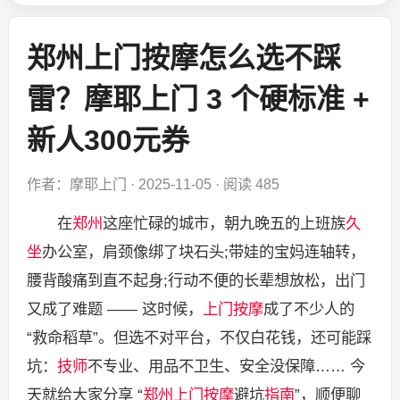
郑州上门按摩怎么选不踩
雷？摩耶上门 3 个硬标准 +
新人300元券
作者：摩耶上门
·
2025-11-05
·
阅读 485
在
郑州
这座忙碌的城市，朝九晚五的上班族
久
坐
办公室，肩颈像绑了块石头;带娃的宝妈连轴转，
腰背酸痛到直不起身;行动不便的长辈想放松，出门
又成了难题 —— 这时候，
上门按摩
成了不少人的
“救命稻草”。但选不对平台，不仅白花钱，还可能踩
坑：
技师
不专业、用品不卫生、安全没保障…… 今
天就给大家分享 “
郑州上门
按摩
避坑
指南
”，顺便聊