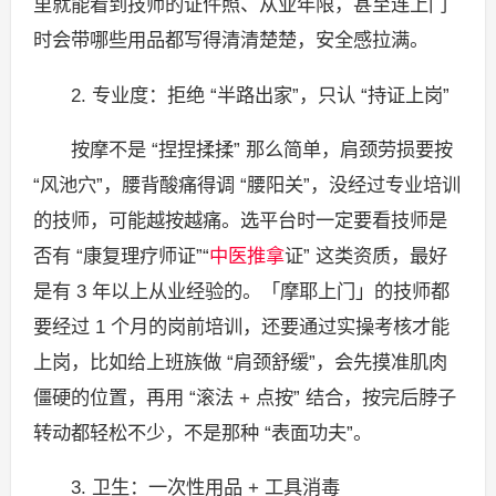
里就能看到技师的证件照、从业年限，甚至连上门
时会带哪些用品都写得清清楚楚，安全感拉满。
2. 专业度：拒绝 “半路出家”，只认 “持证上岗”
按摩不是 “捏捏揉揉” 那么简单，肩颈劳损要按
“风池穴”，腰背酸痛得调 “腰阳关”，没经过专业培训
的技师，可能越按越痛。选平台时一定要看技师是
否有 “康复理疗师证”“
中医
推拿
证” 这类资质，最好
是有 3 年以上从业经验的。「摩耶上门」的技师都
要经过 1 个月的岗前培训，还要通过实操考核才能
上岗，比如给上班族做 “肩颈舒缓”，会先摸准肌肉
僵硬的位置，再用 “滚法 + 点按” 结合，按完后脖子
转动都轻松不少，不是那种 “表面功夫”。
3. 卫生：一次性用品 + 工具消毒