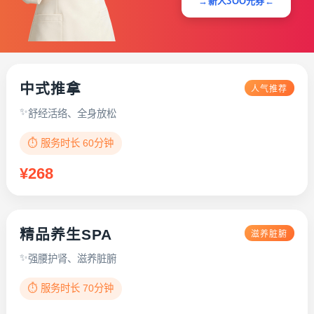
→新人3OO元券←
中式推拿
人气推荐
舒经活络、全身放松
⏱️ 服务时长 60分钟
¥268
精品养生SPA
滋养脏腑
强腰护肾、滋养脏腑
⏱️ 服务时长 70分钟