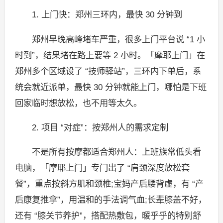
1. 上门快：郑州三环内，最快 30 分钟到
郑州早晚高峰堵车严重，很多上门平台说 “1 小
时到”，结果堵在路上要等 2 小时。「摩耶上门」在
郑州多个区域设了 “技师驿站”，三环内下单后，系
统会就近派单，最快 30 分钟就能上门，哪怕是下班
回家临时想放松，也不用等太久。
2. 项目 “对症”：按郑州人的需求定制
不是所有按摩都适合郑州人：上班族常低头看
电脑，「摩耶上门」专门出了 “肩颈深度放松套
餐”，重点按斜方肌和颈椎;宝妈产后腰背虚，有 “产
后康复推拿”，用温和的手法调气血;长辈膝盖不好，
还有 “膝关节养护”，搭配热敷包，暖乎乎的特别舒