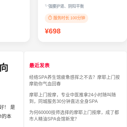
强腰护肾、阴阳平衡
⏱️ 服务时长 100分钟
¥698
向
最近发表
经络SPA养生馆疲惫感挥之不去？摩耶上门按
摩助你气血回春
摩耶上门按摩，专业中医推拿24小时随叫随
到，同城服务30分钟直达全身SPA
好！ 是
为何60000技师选择的摩耶上门按摩，成了都
命的本
市人精油SPA会馆新宠？