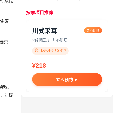
你从假
按摩项目推荐
谢废
川式采耳
静心助眠
纾解压力、静心助眠
要穴
⏱️ 服务时长 60分钟
¥218
立即预约 ➤
涣散。
，对缓