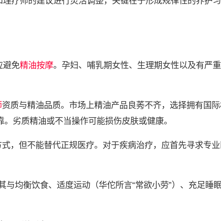
和理疗师的建议进行灵活调整，关键在于形成规律性的养护习
应避免
精油按摩
。孕妇、哺乳期女性、生理期女性以及有严重
师
资质与精油品质。市场上精油产品良莠不齐，选择拥有国际
可靠。劣质精油或不当操作可能损伤皮肤或健康。
方式，但不能替代正规医疗。对于疾病治疗，应首先寻求专业
将其与均衡饮食、适度运动（华佗所言“常欲小劳”）、充足睡