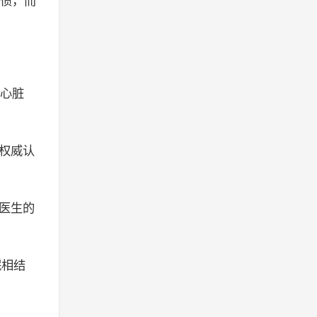
惯，而
心脏
权威认
医生的
眠相结