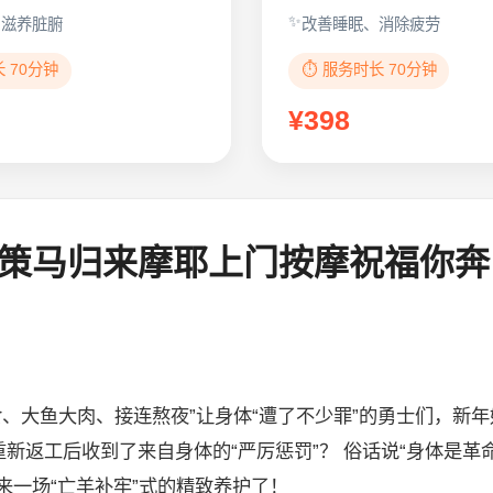
、滋养脏腑
改善睡眠、消除疲劳
长 70分钟
⏱️ 服务时长 70分钟
¥398
策马归来摩耶上门按摩祝福你奔
食、大鱼大肉、接连熬夜”让身体“遭了不少罪”的勇士们，新年
新返工后收到了来自身体的“严厉惩罚”？ 俗话说“身体是革
来一场“亡羊补牢”式的精致养护了！