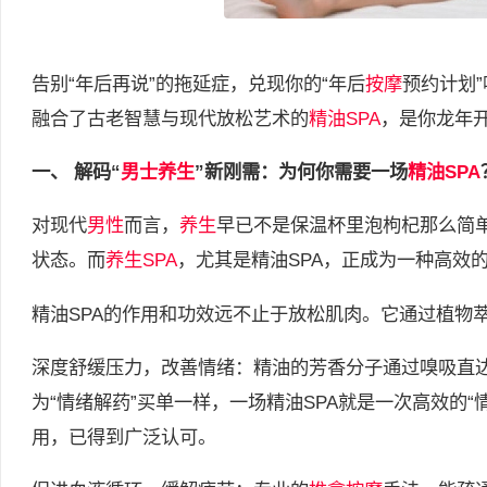
告别“年后再说”的拖延症，兑现你的“年后
按摩
预约计划
融合了古老智慧与现代放松艺术的
精油SPA
，是你龙年开
一、 解码“
男士养生
”新刚需：为何你需要一场
精油
SPA
对现代
男性
而言，
养生
早已不是保温杯里泡枸杞那么简单
状态。而
养生SPA
，尤其是精油SPA，正成为一种高效
精油SPA的作用和功效远不止于放松肌肉。它通过植物
深度舒缓压力，改善情绪：精油的芳香分子通过嗅吸直
为“情绪解药”买单一样，一场精油SPA就是一次高效的
用，已得到广泛认可。