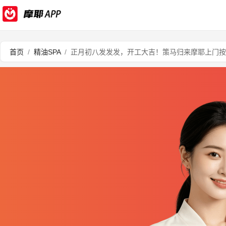
首页
/
精油SPA
/
正月初八发发发，开工大吉！策马归来摩耶上门按