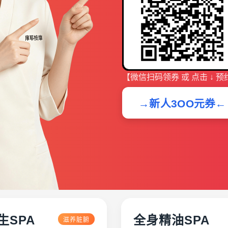
【微信扫码领券 或 点击 ↓ 预
→新人3OO元券←
生SPA
全身精油SPA
滋养脏腑