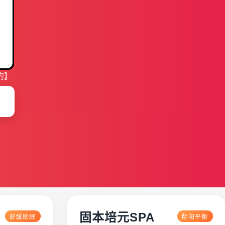
约】
固本培元SPA
舒缓助眠
阴阳平衡