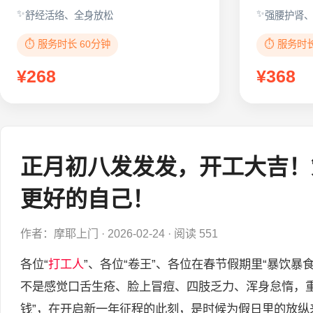
舒经活络、全身放松
强腰护肾
⏱️ 服务时长 60分钟
⏱️ 服务时
¥268
¥368
正月初八发发发，开工大吉！
更好的自己！
作者：摩耶上门
·
2026-02-24
·
阅读 551
各位“
打工人
”、各位“卷王”、各位在春节假期里“暴饮暴
不是感觉口舌生疮、脸上冒痘、四肢乏力、浑身怠惰，重
钱”，在开启新一年征程的此刻，是时候为假日里的放纵