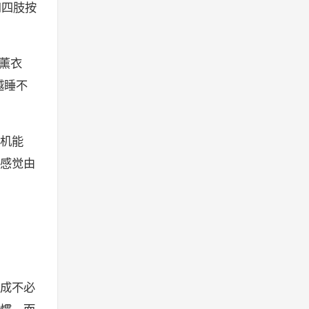
和四肢按
薰衣
越睡不
机能
感觉由
造成不必