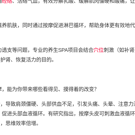
通
经络
、活络气血，有效分解乳酸、缓解肌肉僵硬和酸痛，让
滋养肌肤，同时通过按摩促进淋巴循环，帮助身体更有效地代
透支等问题，专业的养生SPA项目会结合
穴位
刺激（如补肾
腰护肾、恢复活力的目的。
摩，能为你带来哪些看得见、摸得着的改变？
转，导致肩颈僵硬、头部供血不足，引发头痛、头晕、注意力
，促进头部血液循环。有研究指出，按摩头皮可刺激血液循环
”，思维效率倍增。