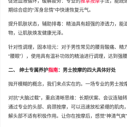
促进血液循环，缓解疲劳：专业的
推拿按摩
手法，能疏
期综合症的“浑身怠惰”中快速恢复元气。
提升肌肤状态，辅助排毒：精油具有超强的渗透力，能
物，让肌肤焕发健康光泽。
针对性调理，固本培元：对于男性常见的腰背酸痛、精力
“腰眼”），使用具有温补功效的精油进行调理，达到强
二、 绅士专属养护
指南
：男士按摩的四大具体好处
抛开模糊的概念，我们来点实在的。一场专业的男士按
对抗“大脑过载”，重启清晰思维：长期伏案、会议连轴
通过专业的头部、肩颈按摩，可以迅速放松紧绷的肌肉
解头部不适有积极作用。让你在按摩后，感觉“神清气爽