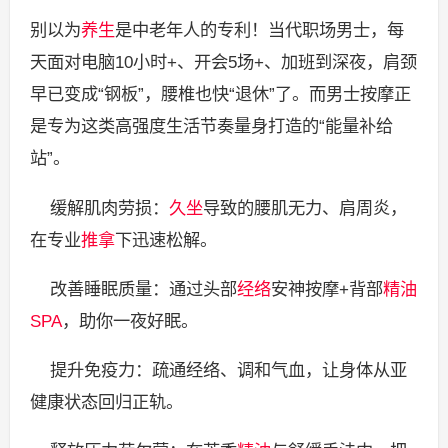
别以为
养生
是中老年人的专利！当代职场男士，每
天面对电脑10小时+、开会5场+、加班到深夜，肩颈
早已变成“钢板”，腰椎也快“退休”了。而男士按摩正
是专为这类高强度生活节奏量身打造的“能量补给
站”。
缓解肌肉劳损：
久坐
导致的腰肌无力、肩周炎，
在专业
推拿
下迅速松解。
改善睡眠质量：通过头部
经络
安神按摩+背部
精油
SPA
，助你一夜好眠。
提升免疫力：疏通经络、调和气血，让身体从亚
健康状态回归正轨。