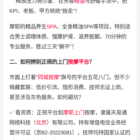
释放压力荷尔蒙：在芳香
精油
与舒缓手法中，把
KPI、老板、甲方统统“按走”！
摩耶的精品养生
SPA
、全身精油SPA等项目，特别适
合男士调理体质、强腰护肾、滋养脏腑。70分钟的
专业服务，胜过三天“躺平”！
二、如何辨别正规的上门
按摩平台
？
市面上打着“
同城按摩
”旗号的平台五花八门，但不少
暗藏套路：低价引流、隐形消费、技师无证上岗，
甚至涉及灰色服务。如何避坑？
✅ 看资质：正规平台如
摩耶上门
按摩，隶属天易通
网络科技（
北京
）有限公司，持有增值电信业务经
营许可证（京B2-20223081），技师均持国家认证的