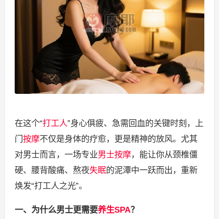
在这个“
打工人
”身心俱疲、急需回血的关键时刻，上
门
按摩
不仅是身体的疗愈，更是精神的放风。尤其
对男士而言，一场专业
男士按摩
，能让你从颈椎僵
硬、腰背酸痛、熬夜
失眠
的泥潭中一跃而出，重新
焕发“打工人之光”。
一、为什么男士更需要
养生SPA
？