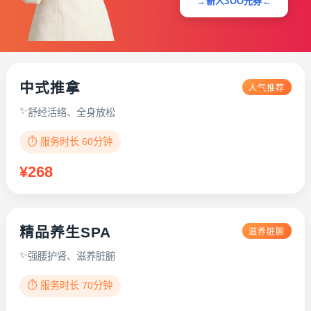
→新人3OO元券←
中式推拿
人气推荐
舒经活络、全身放松
⏱️ 服务时长 60分钟
¥268
精品养生SPA
滋养脏腑
强腰护肾、滋养脏腑
⏱️ 服务时长 70分钟