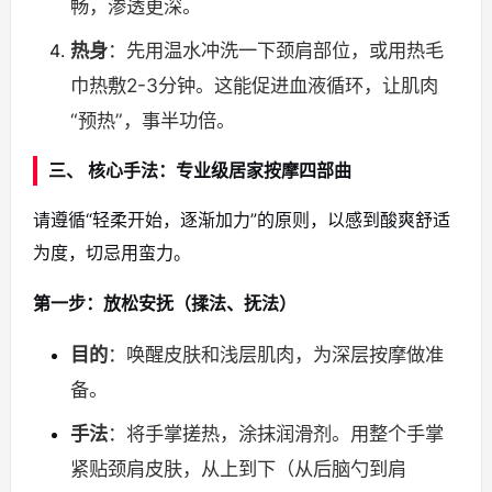
畅，渗透更深。
热身
：先用温水冲洗一下颈肩部位，或用热毛
巾热敷2-3分钟。这能促进血液循环，让肌肉
“预热”，事半功倍。
三、 核心手法：专业级居家按摩四部曲
请遵循“轻柔开始，逐渐加力”的原则，以感到酸爽舒适
为度，切忌用蛮力。
第一步：放松安抚（揉法、抚法）
目的
：唤醒皮肤和浅层肌肉，为深层按摩做准
备。
手法
：将手掌搓热，涂抹润滑剂。用整个手掌
紧贴颈肩皮肤，从上到下（从后脑勺到肩