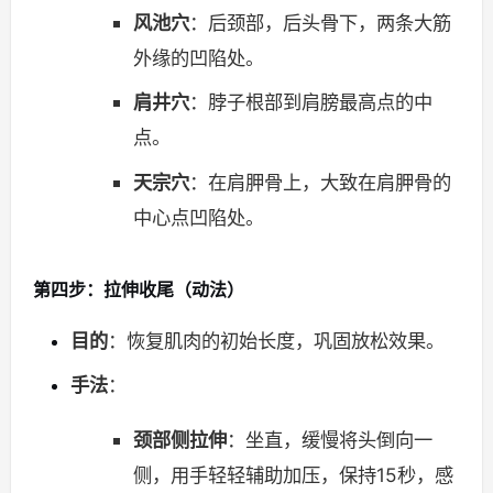
风池穴
：后颈部，后头骨下，两条大筋
外缘的凹陷处。
肩井穴
：脖子根部到肩膀最高点的中
点。
天宗穴
：在肩胛骨上，大致在肩胛骨的
中心点凹陷处。
第四步：拉伸收尾（动法）
目的
：恢复肌肉的初始长度，巩固放松效果。
手法
：
颈部侧拉伸
：坐直，缓慢将头倒向一
侧，用手轻轻辅助加压，保持15秒，感