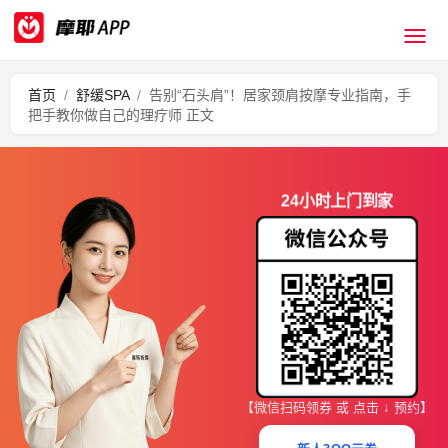
首页
/
舒缓SPA
/
告别“石头肩”！居家颈肩按摩专业指南，手
把手教你做自己的理疗师 正文
24小时上门到家
【微信扫码领券 或 点击 ↓ 预约】