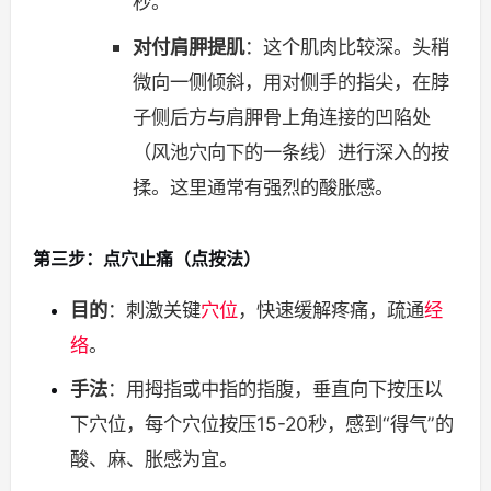
秒。
对付肩胛提肌
：这个肌肉比较深。头稍
微向一侧倾斜，用对侧手的指尖，在脖
子侧后方与肩胛骨上角连接的凹陷处
（风池穴向下的一条线）进行深入的按
揉。这里通常有强烈的酸胀感。
第三步：点穴止痛（点按法）
目的
：刺激关键
穴位
，快速缓解疼痛，疏通
经
络
。
手法
：用拇指或中指的指腹，垂直向下按压以
下穴位，每个穴位按压15-20秒，感到“得气”的
酸、麻、胀感为宜。