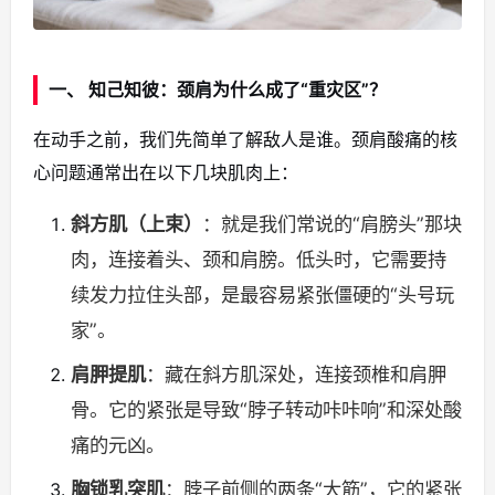
一、 知己知彼：颈肩为什么成了“重灾区”？
在动手之前，我们先简单了解敌人是谁。颈肩酸痛的核
心问题通常出在以下几块肌肉上：
斜方肌（上束）
：就是我们常说的“肩膀头”那块
肉，连接着头、颈和肩膀。低头时，它需要持
续发力拉住头部，是最容易紧张僵硬的“头号玩
家”。
肩胛提肌
：藏在斜方肌深处，连接颈椎和肩胛
骨。它的紧张是导致“脖子转动咔咔响”和深处酸
痛的元凶。
胸锁乳突肌
：脖子前侧的两条“大筋”，它的紧张