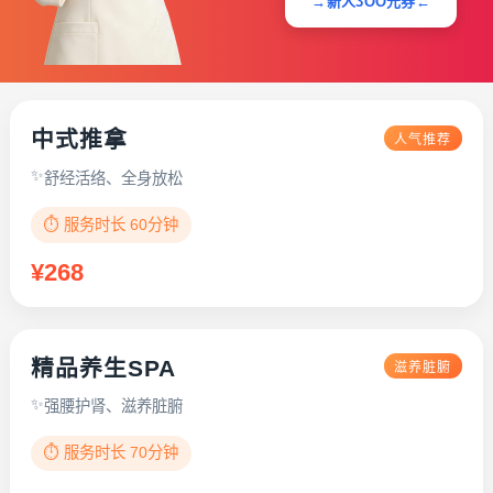
→新人3OO元券←
中式推拿
人气推荐
舒经活络、全身放松
⏱️ 服务时长 60分钟
¥268
精品养生SPA
滋养脏腑
强腰护肾、滋养脏腑
⏱️ 服务时长 70分钟