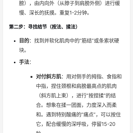
膀），由内向外（从脖子到肩膀外侧）进行缓
慢、深长的抚摸。重复1-2分钟。
第二步：寻找结节（按法、揉法）
目的
：找到并软化肌肉中的“筋结”或条索状硬
块。
手法
：
对付斜方肌
：用对侧手的拇指、食指和
中指，捏住颈根和肩膀最高点的肌肉
（斜方肌上束），进行“按捏揉”的结
合。想象在揉一团面，力度深入而柔
和。遇到特别酸痛的“痛点”，可以按住
它，配合缓慢的深呼吸，停留15-20