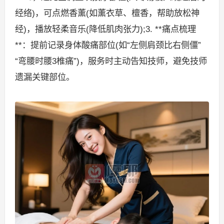
经络)，可点燃香薰(如薰衣草、檀香，帮助放松神
经)，播放轻柔音乐(降低肌肉张力);3. **痛点梳理
**：提前记录身体酸痛部位(如“左侧肩颈比右侧僵”
“弯腰时腰3椎痛”)，服务时主动告知技师，避免技师
遗漏关键部位。