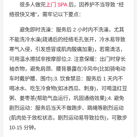
很多人做完
上门 SPA
后，因养护不当导致 “经
络很快又堵”，需牢记以下要点：
避免即时洗澡：服务后 2 小时内不洗澡，尤其
不能洗冷水澡(疏通后的经络毛孔张开，冷水易导致
寒气入侵，引发感冒或肌肉酸痛加重)，若需清洁，
可用温水擦拭非按摩部位;2. 注意保暖：出门时穿长
袖衣物，避免肩颈、腰背暴露在冷风中(比如骑电动
车时戴护腰、围巾);3. 饮食禁忌：服务后 1 天内不
喝冰水、吃生冷食物(如冰西瓜、刺身)，可喝温红豆
粥、姜枣茶(帮助气血运行，巩固通络效果);4. 避免
剧烈运动：服务后当天不做跑步、跳绳等剧烈运动
(肌肉处于放松状态，剧烈运动易导致拉伤)，可散步
10-15 分钟。