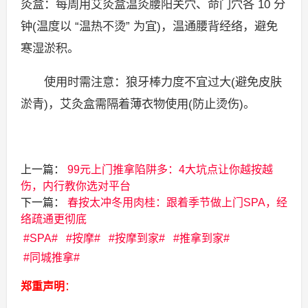
灸盒：每周用艾灸盒温灸腰阳关穴、命门穴各 10 分
钟(温度以 “温热不烫” 为宜)，温通腰背经络，避免
寒湿淤积。
使用时需注意：狼牙棒力度不宜过大(避免皮肤
淤青)，艾灸盒需隔着薄衣物使用(防止烫伤)。
上一篇：
99元上门推拿陷阱多：4大坑点让你越按越
伤，内行教你选对平台
下一篇：
春按太冲冬用肉桂：跟着季节做上门SPA，经
络疏通更彻底
SPA
按摩
按摩到家
推拿到家
同城推拿
郑重声明
：