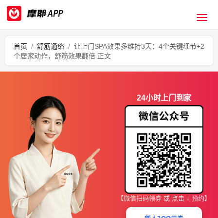
首页
/
舒筋通络
/
让上门SPA效果多维持3天：4个关键细节+2
个居家动作，舒筋效果翻倍 正文
24小时上门到家
【微信扫码领券 或 点击 ↓ 预约】