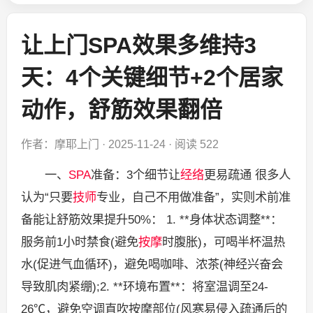
让上门SPA效果多维持3
天：4个关键细节+2个居家
动作，舒筋效果翻倍
作者：摩耶上门
·
2025-11-24
·
阅读 522
一、
SPA
准备：3个细节让
经络
更易疏通 很多人
认为“只要
技师
专业，自己不用做准备”，实则术前准
备能让舒筋效果提升50%： 1. **身体状态调整**：
服务前1小时禁食(避免
按摩
时腹胀)，可喝半杯温热
水(促进气血循环)，避免喝咖啡、浓茶(神经兴奋会
导致肌肉紧绷);2. **环境布置**：将室温调至24-
26℃，避免空调直吹按摩部位(风寒易侵入疏通后的