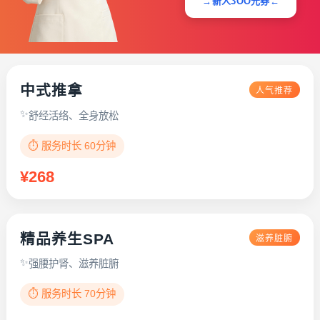
→新人3OO元券←
中式推拿
人气推荐
舒经活络、全身放松
⏱️ 服务时长 60分钟
¥268
精品养生SPA
滋养脏腑
强腰护肾、滋养脏腑
⏱️ 服务时长 70分钟