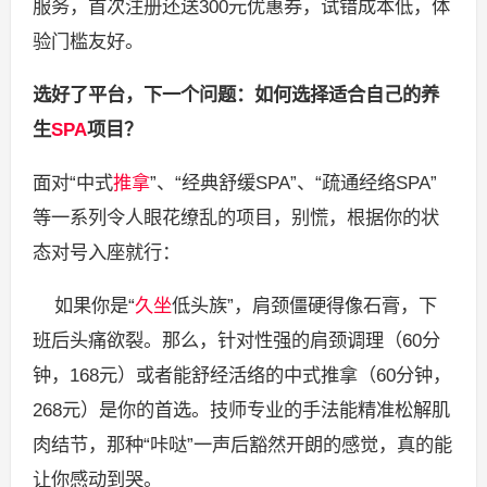
服务，首次注册还送300元优惠券，试错成本低，体
验门槛友好。
选好了平台，下一个问题：如何选择适合自己的养
生
SPA
项目？
面对“中式
推拿
”、“经典舒缓SPA”、“疏通经络SPA”
等一系列令人眼花缭乱的项目，别慌，根据你的状
态对号入座就行：
如果你是“
久坐
低头族”，肩颈僵硬得像石膏，下
班后头痛欲裂。那么，针对性强的肩颈调理（60分
钟，168元）或者能舒经活络的中式推拿（60分钟，
268元）是你的首选。技师专业的手法能精准松解肌
肉结节，那种“咔哒”一声后豁然开朗的感觉，真的能
让你感动到哭。