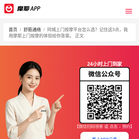
首页
/
舒筋通络
/
同城上门按摩平台怎么选？记住这3点，我
用摩耶上门按摩的体验给你答案。 正文
24小时上门到家
【微信扫码领券 或 点击 ↓ 预约】