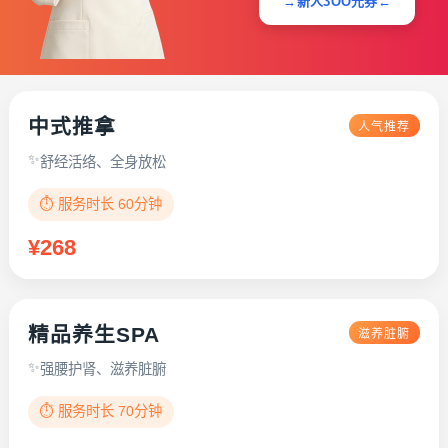
→新人3OO元券←
中式推拿
人气推荐
舒经活络、全身放松
⏱️ 服务时长 60分钟
¥268
精品养生SPA
滋养脏腑
强腰护肾、滋养脏腑
⏱️ 服务时长 70分钟