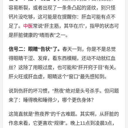
容易断裂，或者出现了一条条凸起的竖纹，别只怪
钙片没吃够，这可能是在提醒你：肝血可能有点不
足了。
中医
常说“肝主筋，其华在爪”，指甲的状态可
是肝脏健康的“晴雨表”之一。
信号二：眼睛“告状”了。
春天一到，你是不是总觉
得眼睛干涩、发痒，看东西模糊，还动不动就红血
丝？这除了用眼过度，也可能和“肝开窍于目”有关。
肝火旺或肝血虚，眼睛这个“窗口”最先感知到。
说到伤肝的坏习惯，“熬夜”绝对是头号杀手。但问题
来了：睡得晚和睡得少，哪个更伤身体？
这简直就是“熬夜界”的千古难题。其实啊，从肝脏的
作息来看，它更喜欢“规律”。晚上11点到凌晨3点，