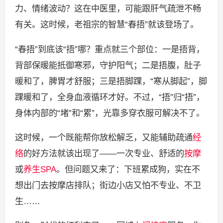
力、情绪波动？这在中医里，可能跟肝气疏泄不畅
有关。这时候，老祖宗的智慧“春捂”就该登场了。
“春捂”到底该“捂”哪？重点就三个部位：一是捂背，
背部保暖能抵御寒邪，守护阳气；二是捂腹，肚子
暖和了，脾胃才舒服；三是捂脚踝，“寒从脚起”，脚
踝暖和了，全身血液循环才好。不过，“捂”归“捂”，
身体内部的“堵”和“累”，光靠多穿衣服可解决不了。
这时候，一个既能帮你放松解乏，又能辅助疏通
经
络
的好方法就该出现了——一次专业、舒适的
按摩
或
养生SPA
。但问题又来了：下班累成狗，实在不
想出门去按摩店排队；街边小店又怕不专业、不卫
生……