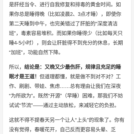
是肝经当令、进行自我修复和排毒的黄金时间。如
果你总是睡得晚（比如凌晨2、3点才睡），即使你
第二天睡到中午，也完美错过了肝脏的“深度清洁
班”，毒素容易堆积。而如果你睡得少（比如每天只
睡4-5小时），则会让肝脏得不到充分的休息，长期
“加班”，功能自然下降。
所以，
结论是：又晚又少最伤肝，规律且充足的睡
眠才是王道！
但道理都懂，就是做不到对不对？工
作、刷剧、带娃、焦虑……总有理由让我们在深夜
“为所欲为”。既然“开源”（早睡）困难，那我们不妨
试试“节流”——通过主动放松，来减轻它的负担。
这就不得不提春天另一个让人“上头”的现象了。你有
没有觉得，春暖花开，自己反而更容易头晕、乏