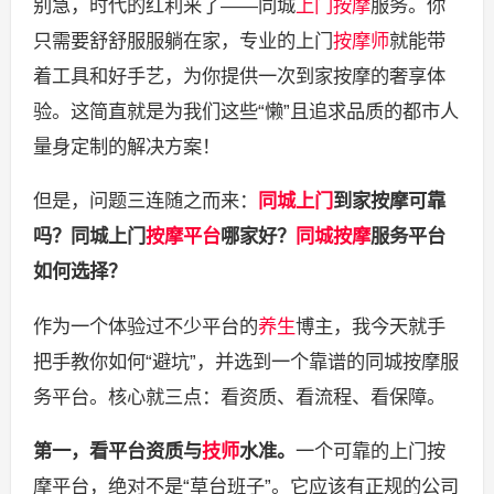
别急，时代的红利来了——同城
上门按摩
服务。你
只需要舒舒服服躺在家，专业的上门
按摩师
就能带
着工具和好手艺，为你提供一次到家按摩的奢享体
验。这简直就是为我们这些“懒”且追求品质的都市人
量身定制的解决方案！
但是，问题三连随之而来：
同城上门
到家按摩可靠
吗？同城上门
按摩平台
哪家好？
同城按摩
服务平台
如何选择？
作为一个体验过不少平台的
养生
博主，我今天就手
把手教你如何“避坑”，并选到一个靠谱的同城按摩服
务平台。核心就三点：看资质、看流程、看保障。
第一，看平台资质与
技师
水准。
一个可靠的上门按
摩平台，绝对不是“草台班子”。它应该有正规的公司