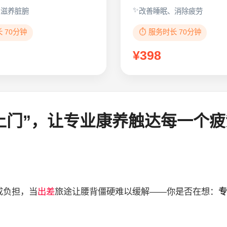
、滋养脏腑
改善睡眠、消除疲劳
长 70分钟
⏱️ 服务时长 70分钟
¥398
上门”，让专业康养触达每一个疲
成负担，当
出差
旅途让腰背僵硬难以缓解——你是否在想：
专