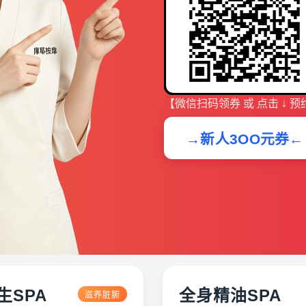
【微信扫码领券 或 点击 ↓ 预
→新人3OO元券←
生SPA
全身精油SPA
滋养脏腑