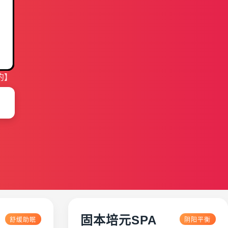
约】
固本培元SPA
舒缓助眠
阴阳平衡