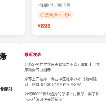
强腰护肾、阴阳平衡
⏱️ 服务时长 100分钟
¥698
惫
最近发表
经络SPA养生馆疲惫感挥之不去？摩耶上门按
摩助你气血回春
摩耶上门按摩，专业中医推拿24小时随叫随
到，同城服务30分钟直达全身SPA
业腰部
为何60000技师选择的摩耶上门按摩，成了都
市人精油SPA会馆新宠？