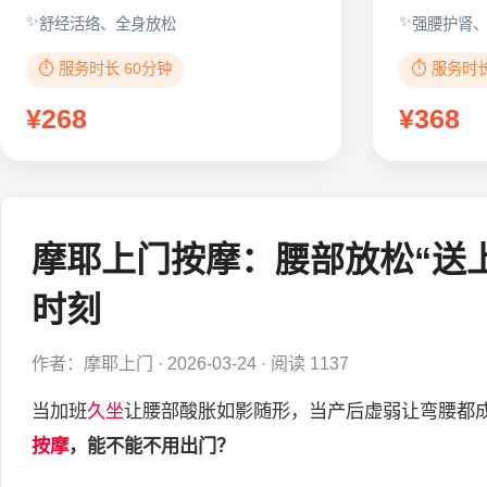
舒经活络、全身放松
强腰护肾
⏱️ 服务时长 60分钟
⏱️ 服务时
¥268
¥368
摩耶上门按摩：腰部放松“送
时刻
作者：摩耶上门
·
2026-03-24
·
阅读 1137
当加班
久坐
让腰部酸胀如影随形，当产后虚弱让弯腰都
按摩
，能不能不用出门？