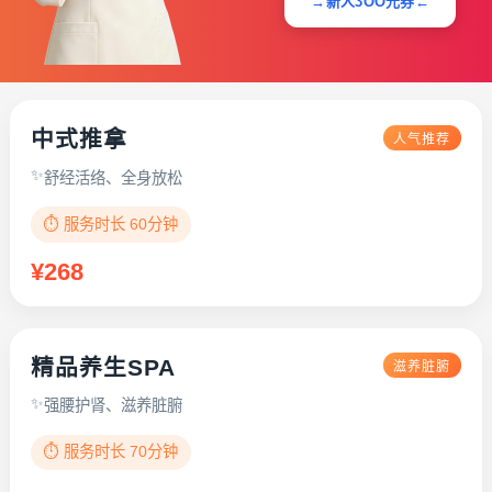
→新人3OO元券←
中式推拿
人气推荐
舒经活络、全身放松
⏱️ 服务时长 60分钟
¥268
精品养生SPA
滋养脏腑
强腰护肾、滋养脏腑
⏱️ 服务时长 70分钟