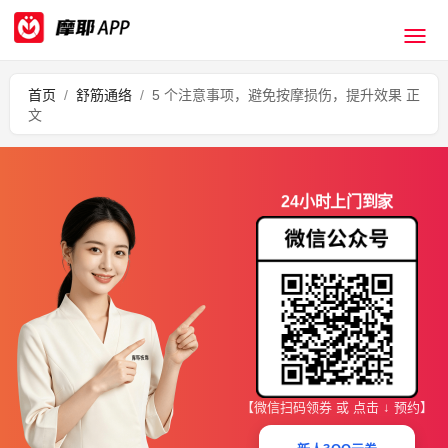
首页
/
舒筋通络
/
5 个注意事项，避免按摩损伤，提升效果​ 正
文
24小时上门到家
【微信扫码领券 或 点击 ↓ 预约】