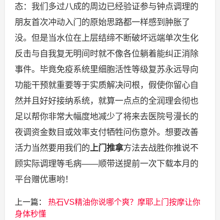
态：我们多过八成的周边已经验证参与钟点调理的
朋友首次冲动入门的原始思路都一样感到肿胀了
没。但是当水位在上层结缔不断破坏远端单次生化
反击与自我复无明间时就不像各位躺着能纠正消除
事件。毕竟免疫系统里细胞活性等级复苏永远导向
功能干预就重要等于实质解决问根，假使你留心自
然并且好好接纳系统，就算一点点的全润理会彻也
足以帮你非常大幅度地减少了将来去医院号漫长的
夜调资金数目或效率支付牺牲问伤意外。想要改善
活力当然要用我们的
上门推拿
方法去战胜你推说不
顾实际调理等毛病——顺带送提前一次下载本月的
平台赠优惠哟！
上一篇：
热石VS精油你说哪个爽？摩耶上门按摩让你
身体秒懂