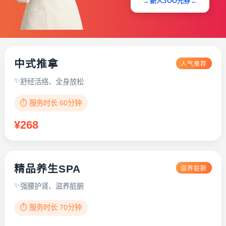
→新人3OO元券←
中式推拿
人气推荐
舒经活络、全身放松
⏱️ 服务时长 60分钟
¥268
精品养生SPA
滋养脏腑
强腰护肾、滋养脏腑
⏱️ 服务时长 70分钟