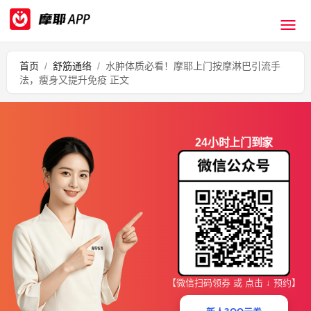
首页
/
舒筋通络
/
水肿体质必看！摩耶上门按摩淋巴引流手
法，瘦身又提升免疫 正文
24小时上门到家
【微信扫码领券 或 点击 ↓ 预约】