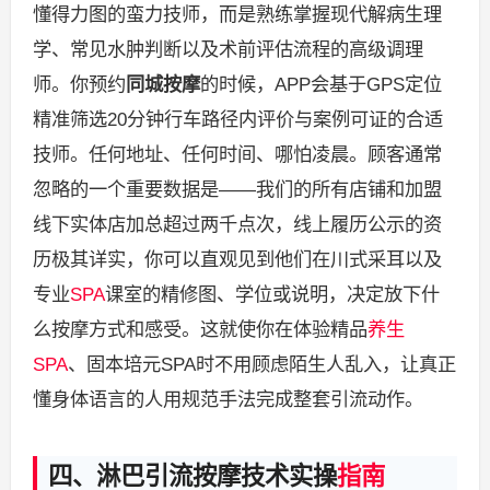
懂得力图的蛮力技师，而是熟练掌握现代解病生理
学、常见水肿判断以及术前评估流程的高级调理
师。你预约
同城按摩
的时候，APP会基于GPS定位
精准筛选20分钟行车路径内评价与案例可证的合适
技师。任何地址、任何时间、哪怕凌晨。顾客通常
忽略的一个重要数据是——我们的所有店铺和加盟
线下实体店加总超过两千点次，线上履历公示的资
历极其详实，你可以直观见到他们在川式采耳以及
专业
SPA
课室的精修图、学位或说明，决定放下什
么按摩方式和感受。这就使你在体验精品
养生
SPA
、固本培元SPA时不用顾虑陌生人乱入，让真正
懂身体语言的人用规范手法完成整套引流动作。
四、淋巴引流按摩技术实操
指南