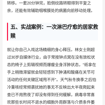
转移。一套20分钟完，脸侧纹路转眼得到平复之
余，还能有效辅助咽喉膜处的病菌向前移动处理。
五、实战案例：一次淋巴疗愈的居家救
赎
就让你自己入戏这场精细的身心释压。林女士刚超
过30岁自媒体行业，由于常按钟点窝在没有放松状
态的椅子上剪辑视频而爆瘦全身浮肿状态，“纸拿在
手上稍微滞留就会轻轻感到下肿涌和酸痛在关节可
活动的任何关键区域甩不开”。天气秋冬换季之后怕
冷重咳经常频袭扰她的事无不反映出大半夜爬起来
查已不用熬夜了却没有得到任何缓解，病毒非常喜
欢那些长时间不退水的细胞外周群落与介质条件萎