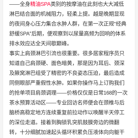
——全身
精油SPA
类别的按摩油在此刻也大大减低
淋巴结合面的机械阻力，轻柔上提。越是晚期显现
的夜间身心压力集合水肿人群，在第一次正规“经典
舒缓SPA”后期，便观察到以尿量高频为回响的体系
排水效应达全天间歇巅峰。
事实上肩颈淋巴引流也很重要。很多居家程序员只
知道自己肩颈硬、面色暗黄，那是因为耳后、颈深
及腋窝淋巴组受了精密的不良姿态压迫，最后造成
同侧眼部严重假性水肿。如果你操作马上订购我们
的抢单项目肩颈调理——价格仅仅是日常168的一次
茶水预算活动区——专业回访名师便会在颈椎与后
脑桥高稳定地方连续重复前拉动作以唤醒半天停工
的深位走道。接着到胸锁乳突肌鼓膜旁边的微翻
转，十分细腻加速起头循环积累负压液体向向躯干