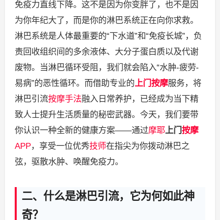
免疫力直线下降。这不是因为你变胖了，也不是因
为你年纪大了，而是你的淋巴系统正在向你求救。
淋巴系统是人体最重要的“下水道”和“免疫长城”，负
责回收组织间的多余液体、大分子蛋白质以及代谢
废物。当淋巴循环受阻，我们就会陷入“水肿-疲劳-
易病”的恶性循环。而借助专业的
上门按摩
服务，将
淋巴引流
按摩手法
融入日常养护，已经成为当下精
致人士提升生活质量的秘密武器。今天，我们要带
你认识一种全新的健康方案——通过
摩耶
上门
按摩
APP
，享受一位优秀
技师
在指尖为你拨动淋巴之
弦，驱散水肿、唤醒免疫力。
二、什么是淋巴引流，它为何如此神
奇？