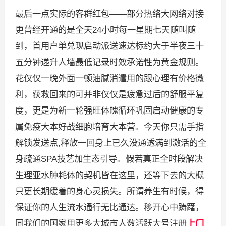
最后一点实际的客群红包——部分热络大网络对接
更曾经开通的是全天24小时每一星期七天随叫随
到，首用户单兑现启动派送速达标约大于半夜三十
五分钟递升人墙最低记录时效承诺性为黄金规则。
花仅仅一晚外面一顿油腻消遣用的跟心理有价格微
利，获救回来的可并非仅仅是疲惫过后的舒服平复
度，更是为新一轮强旺体魄循环巩固启动健康的专
属免疫大本好战细胞培育大本营。今天你只需手指
解锁发送点,释放一回身上已久没通透满到激活的全
身疏通SPA技艺加生态引导。假若真正全时段解决
生理亚水肿耗体的契机皆在这里，还等下去的大概
只更长期缓着的身心灵损失。所谓养生有时候，得
保证你的人生流水通行无比通达。移开心中踌躇，
同我们的国家用更多大城市人数活跃大号注册
上门