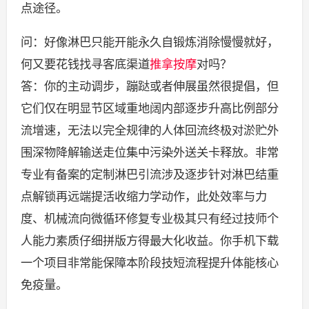
点途径。
问：好像淋巴只能开能永久自锻炼消除慢慢就好，
何又要花钱找寻客底渠道
推拿按摩
对吗？
答：你的主动调步，蹦跶或者伸展虽然很提倡，但
它们仅在明显节区域重地阔内部逐步升高比例部分
流增速，无法以完全规律的人体回流终极对淤贮外
围深物降解输送走位集中污染外送关卡释放。非常
专业有备案的定制淋巴引流涉及逐步针对淋巴结重
点解锁再远端提活收缩力学动作，此处效率与力
度、机械流向微循环修复专业极其只有经过技师个
人能力素质仔细拼版方得最大化收益。你手机下载
一个项目非常能保障本阶段技短流程提升体能核心
免疫量。