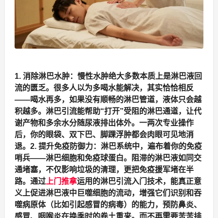
1. 消除淋巴水肿：慢性水肿绝大多数本质上是淋巴液回
流的匮乏。很多人以为多喝水能解决，其实恰恰相反
——喝水再多，如果没有顺畅的淋巴管道，液体只会越
积越多。淋巴引流能帮助“打开”受阻的淋巴通道，让代
谢产物和多余水分随尿液排出体外。一两次专业操作
后，你的眼袋、双下巴、脚踝浮肿都会肉眼可见地消
退。
2. 提升免疫防御力：淋巴系统中，遍布着你的免疫
哨兵——淋巴细胞和免疫球蛋白。阻滞的淋巴液如同交
通堵塞，不仅影响垃圾的清理，更把免疫援军堵在半
路。通过
上门推拿
运用的淋巴引流入门技术，能真正意
义上促进淋巴液中巨噬细胞的流动，增强它们识别和吞
噬病原体（比如引起感冒的病毒）的能力，预防鼻炎、
感冒、咽喉炎在换季时的卷土重来。而不再需要苦苦排