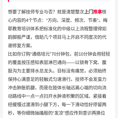
想要了解技师专业与否？就是清楚整次
上门
推拿
核
心内容的4个节点：“方向、深度、频次、节奏”。梅
耶教育培训体系把标准化的中级以上流程整理得如
韵脚般严谨，借助几个项目马上开启不同度次的代
谢修复方案。
比如你订购“通络培元”70分钟包，前10分钟会用轻轻
的覆盖按压感知表层淋巴通向——以锁骨下窝、腹
股沟为主要排水总龙头。目标没有痛觉，必须始终
保持心满意足的轻触式匀速滑行。技师不会发蛮力
冲击肿胀肌腱，而是在肢体长轴远离心端的切向流
动路线中一点一点扫开水肿液积聚的区域。紧接着
经缓慢过渡滑到小腿下方，每一下滑动恰好停留两
秒，等你细微抽搐般的“发凉”感应传到意识再换位