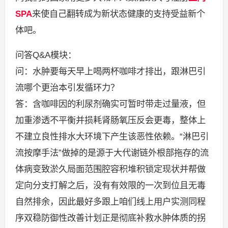
SPA
来使自己翻转成为新状态健康的支持受益新个
体吧。
问答Q&A模块：
问：水肿要每天早上喝两杯咖啡才排出，跟淋巴引
流哪个更治本引发循环力？
答：含咖啡因的利尿剂确实可暂时带走过量液，但
加重渗透不平衡并损耗肾肠氧压反会更毒，整体上
不建立良性排水大环境下产生该恶性依赖。“淋巴引
流按摩手法”做掉的是源于大代谢链外根部拖存的流
体病变致淤久局面范围腔容积堆积锁定现状并帮做
定向分支打解之后，没有有效限的一次到位且无毒
自然排余，因此最好多跟上咱们线上用户实测同程
序双稳防御性改善计划正是彻底补救水肿体质的拐