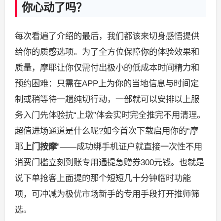
你心动了吗？
每次看遍了介绍的最后，我们都该来切身感悟提供
给你的质感选项。为了全方位保障你的体验效果和
质量，摩耶让你仅需付出极小的低成本时间精力和
预约困难：只需在APP上为你的当地信息与时间定
制或稍等待一趟纯切行动，一部就可以安排以上服
务入门先体验抗“上墩”体会实时完全推完不用清理。
超值进场通道是什么呢?如今首次下载启用你的“摩
耶
上门按摩
”——成功绑手机证户就直接一次性不用
消费门槛立刻到账专用通提急赠券300元钱。也就是
说下单抢客上面提的那个短短几十分钟临时功能
项，可冲减为极优市场新手的专用手段打开推师筛
选。