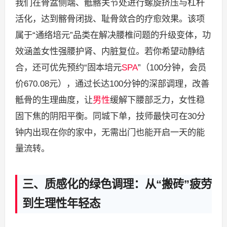
我们在骨盆侧端、骶髂关节处进行螺旋挤压与杠杆
活化，达到髂骨闭拢、耻骨敛合的疗愈效果。该项
属于“通络培元”品类在解决腰椎问题的升级变体，功
效涵盖女性强腰护肾、内脏复位。若你希望动静结
合，还可优先预约“固本培元
SPA
”（100分钟，会员
价670.08元），通过长达100分钟的深部调理，改善
骶骨的生理曲度，让
男性
缓解下腰部乏力，女性稳
固下焦的阴阳平衡。同城下单，技师最快可在30分
钟内出现在你的家中，无需出门也能开启一天的能
量流转。
三、质感化的绿色调理：从“搬砖”疲劳
到生理性年轻态