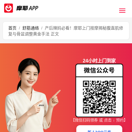
首页
/
舒筋通络
/
产后辣妈必看！摩耶上门按摩揭秘腹直肌修
复与骨盆调整黄金手法 正文
24小时上门到家
【微信扫码领券 或 点击 ↓ 预约】