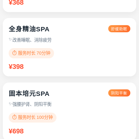
¥368
全身精油SPA
舒缓助眠
改善睡眠、消除疲劳
⏱️ 服务时长 70分钟
¥398
固本培元SPA
阴阳平衡
强腰护肾、阴阳平衡
⏱️ 服务时长 100分钟
¥698