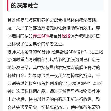
的深度融合
骨盆修复与腹直肌养护需配合排除体内痰湿瘀结。
这一关少了外部透热培元的化解推助难有效果。摩
耶选用的精品
养生SPA
与全身
经络
调养流派刚好在
此体现了值回票价的珍者之证。
技师采用定制的80分钟“经典舒缓SPA设计”，活血化
瘀同时重点清刷腹部拥堵结节的腹股沟淋巴和耻骨
地带淋巴结，其中揉按量精准把握深筋膜正骨时的
释放口令。如果你深受一夜乱梦易惊醒的折磨，千
万别错过外籍名师首档创造的“全身精油SPA”（58分
钟）这项标杆期产品。通过天然百里香植物渗养冲
击定魂后，将内部封闭的内循环重新进行收纵，整
合从头顶至足尖一切疏离能态，迫使应激荷尔蒙稳