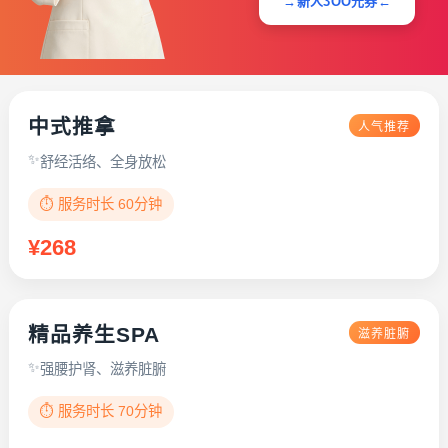
→新人3OO元券←
中式推拿
人气推荐
舒经活络、全身放松
⏱️ 服务时长 60分钟
¥268
精品养生SPA
滋养脏腑
强腰护肾、滋养脏腑
⏱️ 服务时长 70分钟