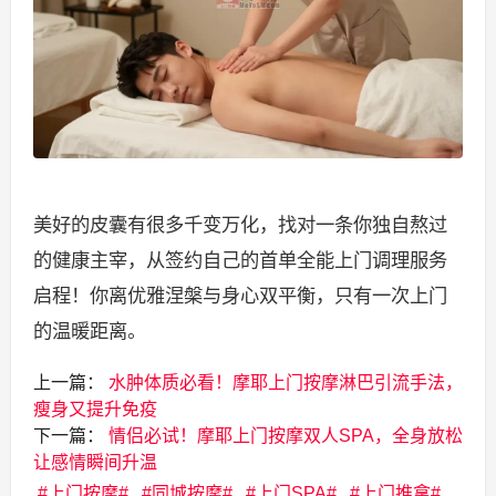
美好的皮囊有很多千变万化，找对一条你独自熬过
的健康主宰，从签约自己的首单全能上门调理服务
启程！你离优雅涅槃与身心双平衡，只有一次上门
的温暖距离。
上一篇：
水肿体质必看！摩耶上门按摩淋巴引流手法，
瘦身又提升免疫
下一篇：
情侣必试！摩耶上门按摩双人SPA，全身放松
让感情瞬间升温
上门按摩
同城按摩
上门SPA
上门推拿