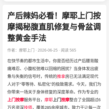
产后辣妈必看！摩耶上门按
摩揭秘腹直肌修复与骨盆调
整黄金手法
作者：摩耶上门
·
2026-06-25
·
阅读 565
在快节奏的都市生活中，你是否经历过产后腰背酸
痛难忍、小腹松弛难以回缩的困扰？当身体发出疲
惫与失衡的信号时，传统的
推拿
房已无法满足现代
人对于“零等待、私密化”的极致需求。今天，我们为
你带来一场关于身体修复的深度革命。作为专业的
上门按摩
服务平台，
摩耶
上门
按摩
整合了全国超过6
万名资深
技师
，覆盖285余座城市，致力于让每一次