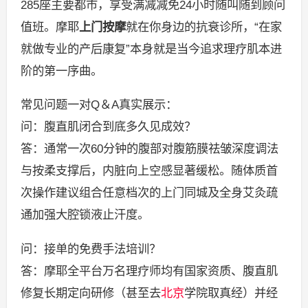
285座主要都市，享受满减减免24小时随叫随到顾问
值班。摩耶
上门按摩
就在你身边的抗衰诊所，“在家
就做专业的产后康复”本身就是当今追求理疗肌本进
阶的第一序曲。
常见问题一对Q＆A真实展示：
问：腹直肌闭合到底多久见成效？
答：通常一次60分钟的腹部对腹筋膜祛皱深度调法
与按柔支撑后，内脏向上空感显著缓松。随体质首
次操作建议组合任意档次的上门同城及全身艾灸疏
通加强大腔锁液止汗度。
问：接单的免费手法培训？
答：摩耶全平台万名理疗师均有国家资质、腹直肌
修复长期定向研修（甚至去
北京
学院取真经）并经