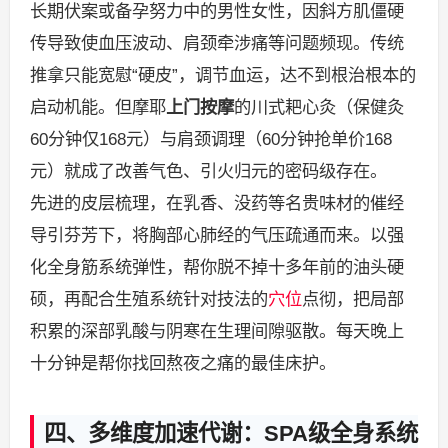
长期伏案或备孕努力中的男性女性，因斜方肌僵硬
传导致使血压波动、肩颈牵涉痛等问题频现。传统
推拿只能宽慰“硬皮”，调节血运，达不到根治根本的
启动机能。但摩耶
上门按摩
的川式耙心灸（保健灸
60分钟仅168元）与肩颈调理（60分钟抢单价168
元）就成了改善气色、引火归元的密码级存在。
先进的皮层梳理，在乳香、没药等名贵味材的催经
导引芬芳下，将胸部心肺经的气压疏通而来。以强
化全身筋系统弹性，帮你脱不掉十多年前的油头硬
硕，再配合生殖系统针对技法的
穴位
点彻，把局部
积累的深部乳酸与阴寒在生理间隙驱散。每天晚上
十分钟是帮你找回熬夜之痛的最佳床护。
四、多维度加速代谢：SPA级全身系统