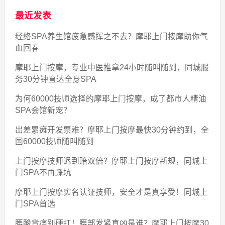
最近发表
经络SPA养生馆疲惫感挥之不去？摩耶上门按摩助你气
血回春
摩耶上门按摩，专业中医推拿24小时随叫随到，同城服
务30分钟直达全身SPA
为何60000技师选择的摩耶上门按摩，成了都市人精油
SPA会馆新宠？
出差累瘫开发票难？摩耶上门按摩最快30分钟约到，全
国60000技师随叫随到
上门按摩技师迟到赔双倍？摩耶上门按摩新规，同城上
门SPA不再踩坑
摩耶上门按摩实名认证技师，安全才是真享受！同城上
门SPA首选
腰酸背痛别硬扛！腰部发紧真凶是谁？摩耶上门按摩30