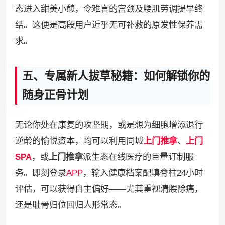
态进入甜美小憩，令难言的宫颈及腰肌劳调提早终
结。这便是高段用户近乎无可补救的原发性保养需
求。
五、专属新人拔草秘籍：如何解锁你的
随身正骨计划
无论你处在康复的攻坚期，或是想为细胞增添退行
逆龄的愉悦资本，均可以利用同城
上门推拿
、
上门
SPA
，或
上门推拿
派生态在线医疗的巨量订制服
务。即刻登录
APP
，输入健康档案配填脊柱24小时
评估，可以获得自主偏好——尤其重视清腰除痛，
还是耻骨归位回归人形常态。