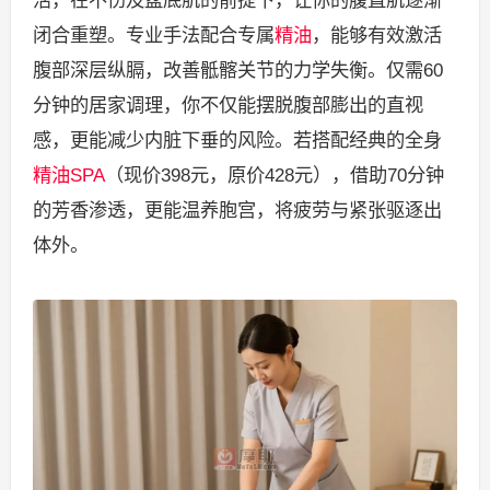
活，在不伤及盆底肌的前提下，让你的腹直肌逐渐
闭合重塑。专业手法配合专属
精油
，能够有效激活
腹部深层纵膈，改善骶髂关节的力学失衡。仅需60
分钟的居家调理，你不仅能摆脱腹部膨出的直视
感，更能减少内脏下垂的风险。若搭配经典的全身
精油SPA
（现价398元，原价428元），借助70分钟
的芳香渗透，更能温养胞宫，将疲劳与紧张驱逐出
体外。