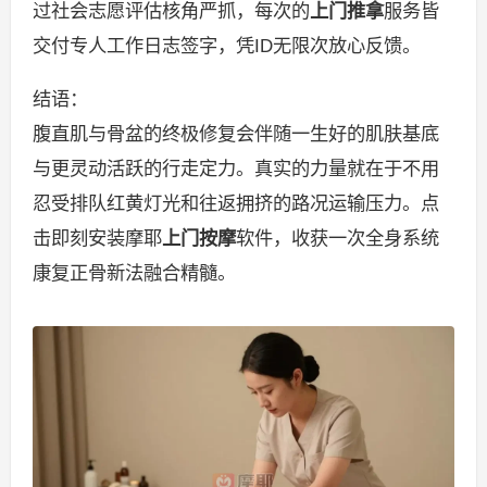
过社会志愿评估核角严抓，每次的
上门推拿
服务皆
交付专人工作日志签字，凭ID无限次放心反馈。
结语：
腹直肌与骨盆的终极修复会伴随一生好的肌肤基底
与更灵动活跃的行走定力。真实的力量就在于不用
忍受排队红黄灯光和往返拥挤的路况运输压力。点
击即刻安装摩耶
上门按摩
软件，收获一次全身系统
康复正骨新法融合精髓。