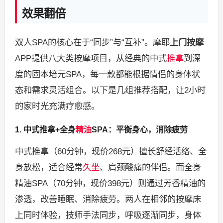
效果翻倍
双人SPA的核心在于“同步”与“互补”。摩耶
上门按摩
APP提供八大类按摩项目，从经典的中式
推拿
到深
度的固本培元SPA，每一款都能根据情侣的身体状
态和需求灵活组合。以下是几组推荐搭配，让2小时
的家时光充满疗愈感。
1. 中式推拿+全身
精油
SPA：平衡身心，消除疲劳
中式推拿（60分钟，现价268元）擅长舒经活络、全
身放松，适合经常
久坐
、肩颈酸痛的伴侣。而全身
精油SPA（70分钟，现价398元）则通过芳香精油的
渗透，改善睡眠、消除疲劳。两人在相邻的按摩床
上同时体验，技师手法同步，呼吸逐渐同步，身体