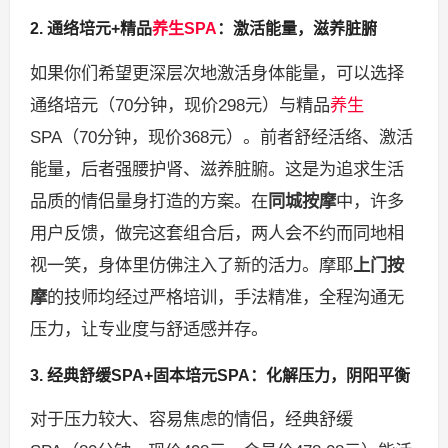
2. 通络培元+精品
养生SPA
：激活能量，滋养脏腑
如果你们希望更深层次地激活身体能量，可以选择
通络培元（70分钟，现价298元）与精品
养生
SPA（70分钟，现价368元）。前者舒经活络、激活
能量，后者强腰护肾、滋养脏腑。这是为追求生活
品质的情侣量身打造的方案。在
同城按摩
中，许多
用户反馈，做完这套组合后，两人会不约而同地相
视一笑，身体里仿佛注入了新的活力。摩耶
上门按
摩
的技师均经过严格培训，手法精准，全程沟通无
压力，让专业度与舒适感并存。
3. 经典舒缓SPA+固本培元SPA：化解压力，阴阳平衡
对于压力较大、容易焦虑的情侣，经典舒缓