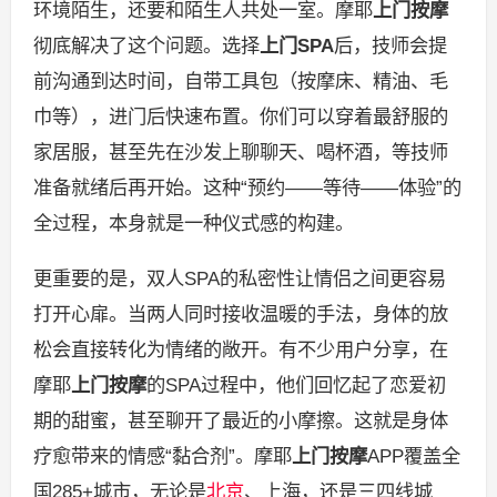
环境陌生，还要和陌生人共处一室。摩耶
上门按摩
彻底解决了这个问题。选择
上门SPA
后，技师会提
前沟通到达时间，自带工具包（按摩床、精油、毛
巾等），进门后快速布置。你们可以穿着最舒服的
家居服，甚至先在沙发上聊聊天、喝杯酒，等技师
准备就绪后再开始。这种“预约——等待——体验”的
全过程，本身就是一种仪式感的构建。
更重要的是，双人SPA的私密性让情侣之间更容易
打开心扉。当两人同时接收温暖的手法，身体的放
松会直接转化为情绪的敞开。有不少用户分享，在
摩耶
上门按摩
的SPA过程中，他们回忆起了恋爱初
期的甜蜜，甚至聊开了最近的小摩擦。这就是身体
疗愈带来的情感“黏合剂”。摩耶
上门按摩
APP覆盖全
国285+城市，无论是
北京
、上海，还是三四线城