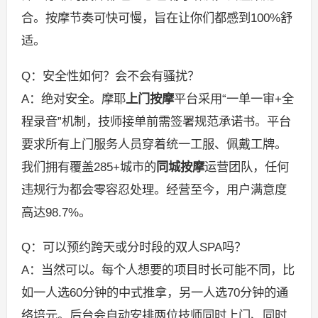
合。按摩节奏可快可慢，旨在让你们都感到100%舒
适。
Q：安全性如何？会不会有骚扰？
A：绝对安全。摩耶
上门按摩
平台采用“一单一审+全
程录音”机制，技师接单前需签署规范承诺书。平台
要求所有上门服务人员穿着统一工服、佩戴工牌。
我们拥有覆盖285+城市的
同城按摩
运营团队，任何
违规行为都会零容忍处理。经营至今，用户满意度
高达98.7%。
Q：可以预约跨天或分时段的双人SPA吗？
A：当然可以。每个人想要的项目时长可能不同，比
如一人选60分钟的中式推拿，另一人选70分钟的通
络培元。后台会自动安排两位技师同时上门、同时