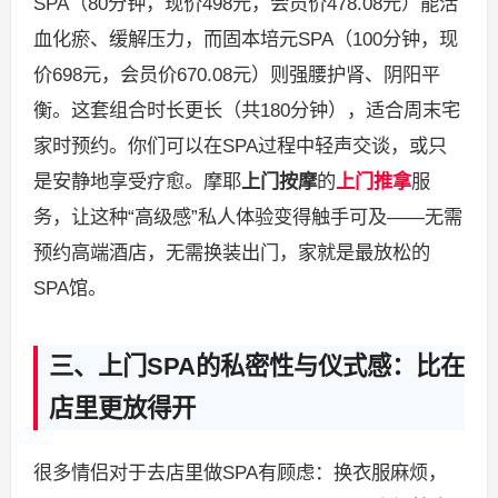
SPA（80分钟，现价498元，会员价478.08元）能活
血化瘀、缓解压力，而固本培元SPA（100分钟，现
价698元，会员价670.08元）则强腰护肾、阴阳平
衡。这套组合时长更长（共180分钟），适合周末宅
家时预约。你们可以在SPA过程中轻声交谈，或只
是安静地享受疗愈。摩耶
上门按摩
的
上门推拿
服
务，让这种“高级感”私人体验变得触手可及——无需
预约高端酒店，无需换装出门，家就是最放松的
SPA馆。
三、上门SPA的私密性与仪式感：比在
店里更放得开
很多情侣对于去店里做SPA有顾虑：换衣服麻烦，