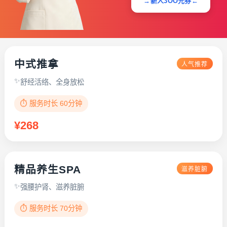
→新人3OO元券←
中式推拿
人气推荐
舒经活络、全身放松
⏱️ 服务时长 60分钟
¥268
精品养生SPA
滋养脏腑
强腰护肾、滋养脏腑
⏱️ 服务时长 70分钟