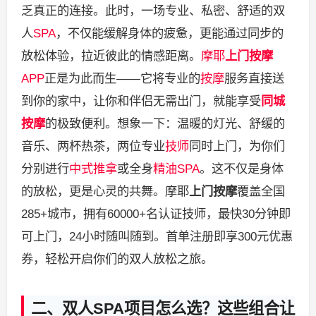
乏真正的连接。此时，一场专业、私密、舒适的双
人
SPA
，不仅能缓解身体的疲惫，更能通过同步的
放松体验，拉近彼此的情感距离。
摩耶
上门按摩
APP
正是为此而生——它将专业的
按摩
服务直接送
到你的家中，让你和伴侣无需出门，就能享受
同城
按摩
的极致便利。想象一下：温暖的灯光、舒缓的
音乐、两杯热茶，两位专业
技师
同时上门，为你们
分别进行
中式推拿
或全身
精油SPA
。这不仅是身体
的放松，更是心灵的共舞。摩耶
上门按摩
覆盖全国
285+城市，拥有60000+名认证技师，最快30分钟即
可上门，24小时随叫随到。首单注册即享300元优惠
券，轻松开启你们的双人放松之旅。
二、双人SPA项目怎么选？这些组合让