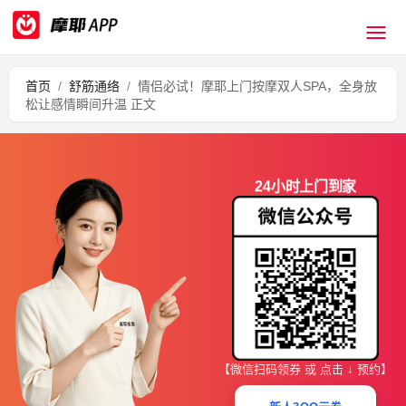
首页
/
舒筋通络
/
情侣必试！摩耶上门按摩双人SPA，全身放
松让感情瞬间升温 正文
24小时上门到家
【微信扫码领券 或 点击 ↓ 预约】