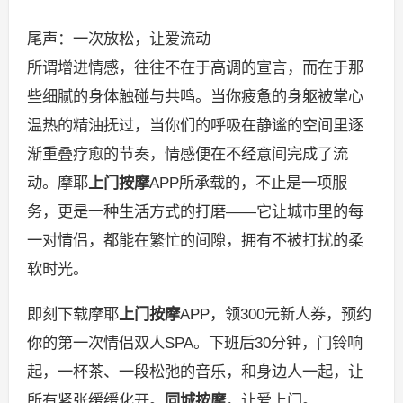
尾声：一次放松，让爱流动
所谓增进情感，往往不在于高调的宣言，而在于那
些细腻的身体触碰与共鸣。当你疲惫的身躯被掌心
温热的精油抚过，当你们的呼吸在静谧的空间里逐
渐重叠疗愈的节奏，情感便在不经意间完成了流
动。摩耶
上门按摩
APP所承载的，不止是一项服
务，更是一种生活方式的打磨——它让城市里的每
一对情侣，都能在繁忙的间隙，拥有不被打扰的柔
软时光。
即刻下载摩耶
上门按摩
APP，领300元新人券，预约
你的第一次情侣双人SPA。下班后30分钟，门铃响
起，一杯茶、一段松弛的音乐，和身边人一起，让
所有紧张缓缓化开。
同城按摩
，让爱上门。