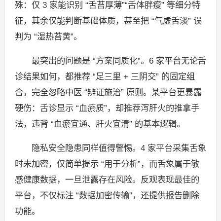
殊：仅 3 家能识别 “舌苔厚薄”“舌体胖瘦” 等细分特
征，其余仅能判断基础体质，甚至把 “气虚舌淡” 误
判为 “湿热苔黄”。
最突出的问题是 “方案同质化”。6 家平台无论舌
诊结果如何，都推荐 “足三里 + 三阴交” 的固定组
合，完全忽略中医 “辨证施治” 原则。某平台更暴露
硬伤：舌诊显示 “血瘀质”，却推荐泻肝火的推拿手
法，违背 “血瘀宜通、肝火宜清” 的基本逻辑。
隐私安全隐患同样值得警惕。4 家平台采集舌象
时未加密，仅简单提示 “用于分析”，而舌象属于敏
感健康数据，一旦泄露存在风险。反观表现最佳的
平台，不仅标注 “数据加密传输”，还提供报告删除
功能。