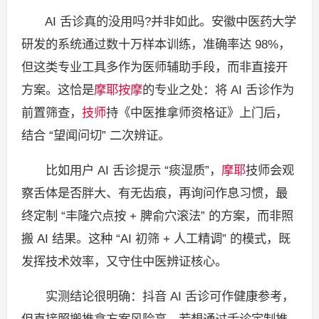
AI 舌诊真的没用吗?并非如此。安徽中医药大学
研发的系统通过数十万样本训练，准确率达 98%，
但这类专业工具多作为医师辅助手段，而非直接开
方案。这恰是
摩耶按摩
的专业之处：将 AI 舌诊作为
前置筛查，
技师
持《中医推拿师资格证》上门后，
结合 “望闻问切” 二次辨证。
比如用户 AI 舌诊提示 “痰湿质”，
摩耶
技师会观
察舌体是否胖大、有无齿痕，再询问作息习惯，最
终定制 “丰隆穴点按 + 脾俞穴滚法” 的方案，而非照
搬 AI 结果。这种 “AI 初筛 + 人工精调” 的模式，既
发挥技术效率，又守住中医辨证核心。
实测结论很明确：抖音 AI 舌诊可作健康参考，