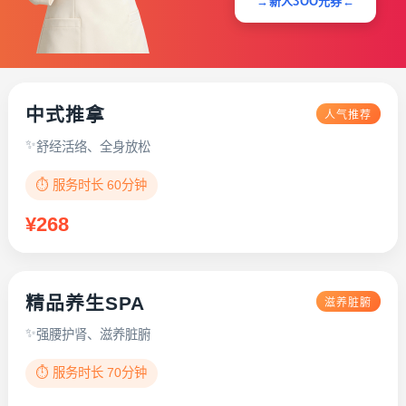
→新人3OO元券←
中式推拿
人气推荐
舒经活络、全身放松
⏱️ 服务时长 60分钟
¥268
精品养生SPA
滋养脏腑
强腰护肾、滋养脏腑
⏱️ 服务时长 70分钟