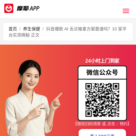
首页
/
养生保健
/
抖音爆款 AI 舌诊推拿方案靠谱吗？10 家平
台实测揭秘 正文
24小时上门到家
【微信扫码领券 或 点击 ↓ 预约】