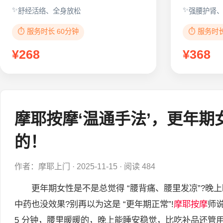
舒经活络、全身放松
强腰护肾
⏱️ 服务时长 60分钟
⏱️ 服务时
¥268
¥368
摩耶按摩‘温通手法’，更年
的！
作者：摩耶上门
·
2025-11-15
·
阅读 484
更年期女性是不是总觉得 “腰背痛、腰里发凉”?晚上睡
中药也没效果?别再以为这是 “更年期正常”!
摩耶按摩
师说
5 分钟，腰里暖暖的，晚上能睡安稳觉，比吃补品还管用