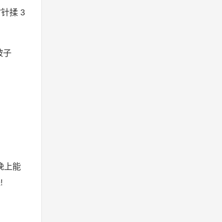
针揉 3
被子
晚上能
!