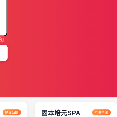
约】
固本培元SPA
舒缓助眠
阴阳平衡