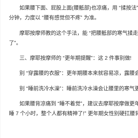
如果腰下面、屁股上面(腰骶部)也凉痛，用 “揉按法”
分钟，力度以 “腰有感觉但不疼” 为准。
摩耶按摩师教的这个手法，能 “把腰骶部的寒气揉走
了”。
三、摩耶按摩师的 “更年期提醒”：这 2 件事别做!
别 “穿露腰的衣服”：更年期腰本来就容易凉，露腰会让
别 “睡前洗冷水澡”：睡前洗冷水澡会让腰里的寒气
如果腰背凉痛到 “睡不着觉”，建议去摩耶按摩做更年
睡 7 个小时，整个人都有精神了!” 更年期女性别硬