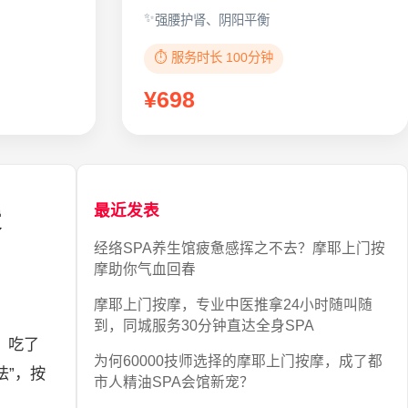
强腰护肾、阴阳平衡
⏱️ 服务时长 100分钟
¥698
暖
最近发表
经络SPA养生馆疲惫感挥之不去？摩耶上门按
摩助你气血回春
摩耶上门按摩，专业中医推拿24小时随叫随
到，同城服务30分钟直达全身SPA
，吃了
为何60000技师选择的摩耶上门按摩，成了都
法”，按
市人精油SPA会馆新宠？