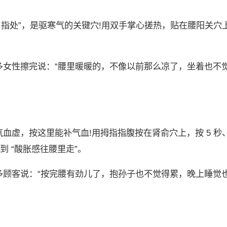
 指处”，是驱寒气的关键穴!用双手掌心搓热，贴在腰阳关穴
多女性擦完说：“腰里暖暖的，不像以前那么凉了，坐着也不
虚，按这里能补气血!用拇指指腹按在肾俞穴上，按 5 秒、
到 “酸胀感往腰里走”。
客说：“按完腰有劲儿了，抱孙子也不觉得累，晚上睡觉