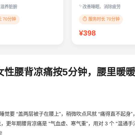
、滋养脏腑
改善睡眠、消除疲劳
长 70分钟
⏱️ 服务时长 70分钟
¥398
期女性腰背凉痛按5分钟，腰里暖
觉要 “盖两层被子在腰上”，稍微吹点风就 “痛得直不起身”
，更年期腰背凉痛是 “气血虚、寒气重”，用对 3 个 “温通手
!