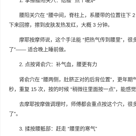
1. 掌擦腰阳关穴：给腰 “点个暖炉”
腰阳关穴在 “腰中间，脊柱上，系腰带的位置往下 2
下来回擦，擦到皮肤发热发红，大概 3 分钟。
摩耶按摩师说，这个手法能 “把热气传到腰里”，很
了”—— 适合晚上睡前做。
2. 点按肾俞穴：补气血，腰更有力
肾俞穴在 “腰两侧，肚脐正对的后背位置”，更年期气血
秒，重复 15 次，按的时候 “稍微往里面按一点”，能感觉
去摩耶按摩做调理时，师傅都会重点按这个穴，很多顾
了”。
3. 揉按腰骶部：赶走 “腰里的寒气”