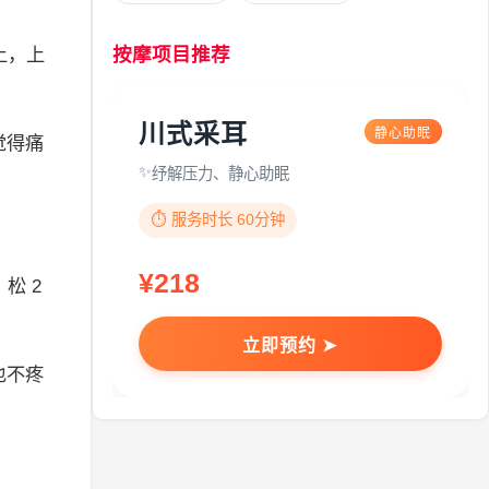
上，上
按摩项目推荐
川式采耳
静心助眠
觉得痛
纾解压力、静心助眠
⏱️ 服务时长 60分钟
¥218
松 2
立即预约 ➤
也不疼