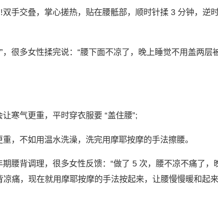
!双手交叠，掌心搓热，贴在腰骶部，顺时针揉 3 分钟，逆时
”，很多女性揉完说：“腰下面不凉了，晚上睡觉不用盖两层
寒气更重，平时穿衣服要 “盖住腰”;
更重，不如用温水洗澡，洗完用摩耶按摩的手法擦腰。
期腰背调理，很多女性反馈：“做了 5 次，腰不凉不痛了，
扛腰背凉痛，现在就用摩耶按摩的手法按起来，让腰慢慢暖和起来