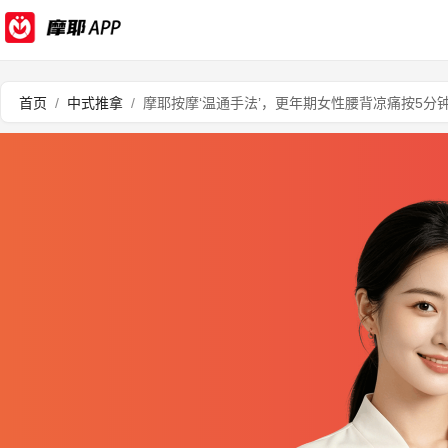
首页
/
中式推拿
/
摩耶按摩‘温通手法’，更年期女性腰背凉痛按5分