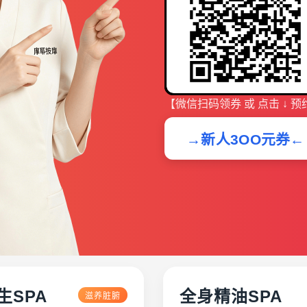
【微信扫码领券 或 点击 ↓ 预
→新人3OO元券←
生SPA
全身精油SPA
滋养脏腑