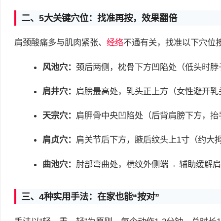
二、5大关键穴位：找准再按，效果翻倍
肩颈酸痛多与肌肉紧张、
经络
不通有关，找准以下穴位
风池穴：
颈后两侧，枕骨下方凹陷处（低头时脖子
肩井穴：
肩膀最高处，乳头正上方（女性避开乳
天宗穴：
肩胛骨中央凹陷处（后背肩膀下方，抬手
肩贞穴：
肩关节后下方，腋后纹头上1寸（约大
曲池穴：
肘部弯曲处，横纹外侧端→ 辅助缓解
三、4种实用手法：在家也能“按对”