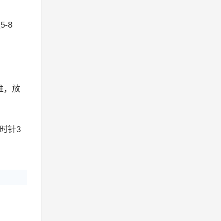
-8
。
推，放
时针3