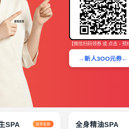
【微信扫码领券 或 点击 ↓ 预
→新人3OO元券←
生SPA
全身精油SPA
滋养脏腑