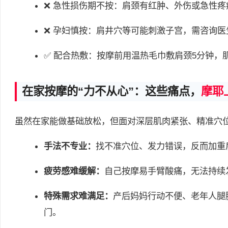
❌ 急性损伤期不按：肩颈有红肿、外伤或急性
❌ 孕妇慎按：肩井穴等可能刺激子宫，需咨询医
✅ 配合热敷：按摩前用温热毛巾敷肩颈5分钟，
在家按摩的“力不从心”：这些痛点，
摩耶
虽然在家能做基础放松，但面对深层肌肉紧张、精准穴位
手法不专业：
找不准穴位、发力错误，反而加重
疲劳感难缓解：
自己按摩易手臂酸痛，无法持续
特殊需求难满足：
产后妈妈行动不便、老年人腿
门。