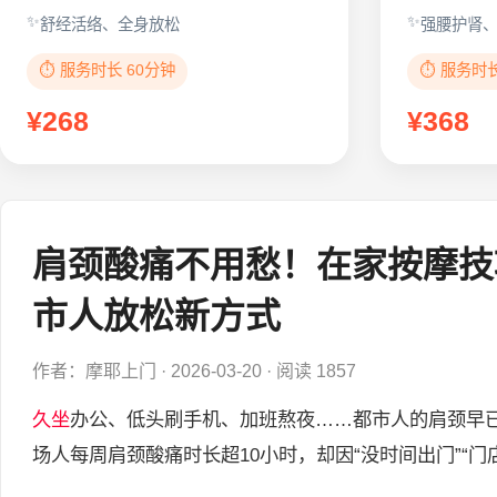
舒经活络、全身放松
强腰护肾
⏱️ 服务时长 60分钟
⏱️ 服务时
¥268
¥368
肩颈酸痛不用愁！在家按摩技
市人放松新方式
作者：摩耶上门
·
2026-03-20
·
阅读 1857
久坐
办公、低头刷手机、加班熬夜……都市人的肩颈早已成
场人每周肩颈酸痛时长超10小时，却因“没时间出门”“门