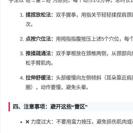
手法以“轻→重→轻”为原则，每个动作1-2分钟，总时长1
揉捏放松法：
双手握拳，用指关节轻轻揉捏肩颈两
次。
点按穴位法：
用拇指指腹按压上述5个穴位，每
推揉疏通法：
双手掌根放在颈椎两侧，从颈部向
松手臂肌肉。
拉伸舒缓法：
头部缓慢向左侧倾斜（耳朵靠近肩
圈），动作要慢，避免头晕。
四、注意事项：避开这些“雷区”
❌ 力度过大：不要用蛮力按压，避免损伤肌肉或