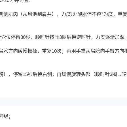
5-20分钟为宜：
侧肌肉（从风池到肩井），力度以“酸胀但不疼”为度，重复5
个穴位停留30秒，顺时针按压3圈后换逆时针，力度逐渐加深
肩膀方向缓慢推揉，重复10次；再用手掌从肩膀向手臂方向
膀），停留15秒后换右侧；再缓慢旋转头部（顺时针3圈→逆
神经；