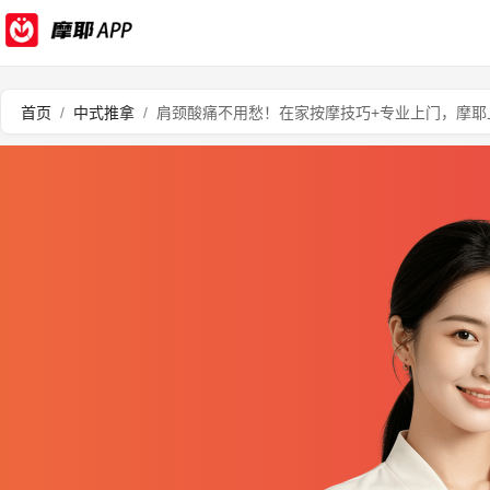
首页
/
中式推拿
/
肩颈酸痛不用愁！在家按摩技巧+专业上门，摩耶