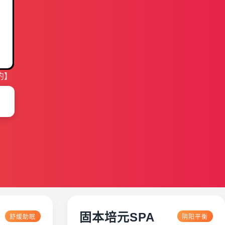
约】
固本培元SPA
舒缓助眠
阴阳平衡