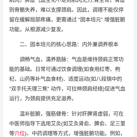
则骨骼失养，难以支撑颈肩。因此，调理不能仅停
留在缓解局部疼痛，更需通过 “固本培元” 增强脏腑
功能，从根源减少复发。
二、固本培元的核心思路：内外兼调养根本
调畅气血，濡养筋脉：气血是维持颈肩正常功
能的基础。日常可通过饮食调理(如食用红枣、枸
杞、山药等补气血食材)、适度运动(如八段锦中的
“双手托天理三焦” 动作，可拉伸颈肩经络)促进气血
运行，为颈肩提供充足滋养。
温补脏腑，强筋健骨：针对肝脾肾虚弱，可在
中医师指导下选用艾灸(如艾灸肾俞、脾俞、足三里
等
穴位
)、中药调理等方式，增强脏腑功能。例如，