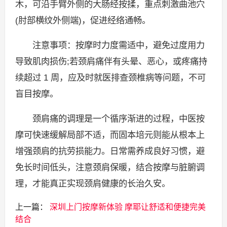
木，可沿手臂外侧的大肠经按揉，重点刺激曲池穴
(肘部横纹外侧端)，促进经络通畅。
注意事项：按摩时力度需适中，避免过度用力
导致肌肉损伤;若颈肩痛伴有头晕、恶心，或疼痛持
续超过 1 周，应及时就医排查颈椎病等问题，不可
盲目按摩。
颈肩痛的调理是一个循序渐进的过程，中医按
摩可快速缓解局部不适，而固本培元则能从根本上
增强颈肩的抗劳损能力。日常需养成良好习惯，避
免长时间低头，注意颈肩保暖，结合按摩与脏腑调
理，才能真正实现颈肩健康的长治久安。
上一篇：
深圳上门按摩新体验 摩耶让舒适和便捷完美
结合