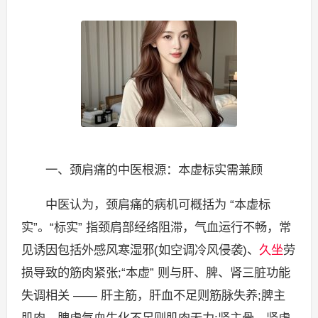
一、颈肩痛的中医根源：本虚标实需兼顾
中医认为，颈肩痛的病机可概括为 “本虚标
实”。“标实” 指颈肩部经络阻滞，气血运行不畅，常
见诱因包括外感风寒湿邪(如空调冷风侵袭)、
久坐
劳
损导致的筋肉紧张;“本虚” 则与肝、脾、肾三脏功能
失调相关 —— 肝主筋，肝血不足则筋脉失养;脾主
肌肉，脾虚气血生化不足则肌肉无力;肾主骨，肾虚