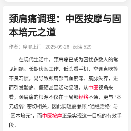
颈肩痛调理：中医按摩与固
本培元之道
作者：摩耶上门
·
2025-09-26
·
阅读 529
在现代生活中，颈肩痛已成为困扰多数人的常
见问题。长期伏案工作、低头看手机、空调直吹等
不良习惯，易导致颈肩部气血瘀滞、筋脉失养，进
而引发酸痛、僵硬甚至活动受限。从
中医
视角来
看，颈肩痛的根源不仅在于局部
经络
不通，更与 “本
元虚弱” 密切相关，因此调理需兼顾 “通经活络” 与
“固本培元”，而
中医按摩
正是实现这一目标的有效手
段。