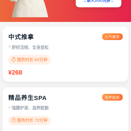
→新人3OO元券←
中式推拿
人气推荐
舒经活络、全身放松
⏱️ 服务时长 60分钟
¥268
精品养生SPA
滋养脏腑
强腰护肾、滋养脏腑
⏱️ 服务时长 70分钟