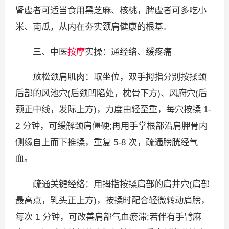
肾虚者可适当食用黑芝麻、核桃，脾虚者可多吃小
米、南瓜，从内在夯实颈肩健康的根基。
三、中医
按摩
实操：通经络、缓疼痛
放松颈肩肌肉：取坐位，双手拇指分别按揉颈
后部的风池穴(后颈凹陷处，枕骨下方)、风府穴(后
颈正中线，发际上方)，力度由轻至重，每穴按揉 1-
2 分钟，可缓解颈肩僵硬;再用手掌根部沿肩胛骨内
侧缘自上而下推揉，重复 5-8 次，疏通膀胱经气
血。
疏通关键经络：用拇指按揉肩部的肩井穴(肩部
最高点，乳头正上方)，按揉时配合轻微转动肩膀，
每次 1 分钟，可改善肩部气血瘀滞;若伴有手臂麻