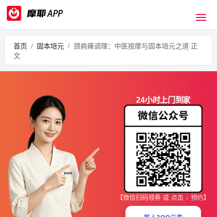
首页
/
固本培元
/
颈肩痛调理：中医按摩与固本培元之道 正
文
24小时上门到家
【微信扫码领券 或 点击 ↓ 预约】