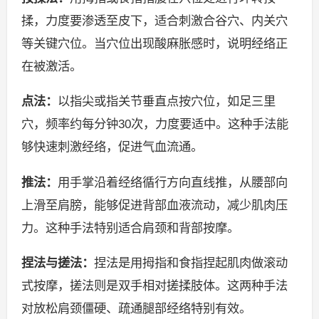
揉，力度要渗透至皮下，适合刺激合谷穴、内关穴
等关键穴位。当穴位出现酸麻胀感时，说明经络正
在被激活。
点法：
以指尖或指关节垂直点按穴位，如足三里
穴，频率约每分钟30次，力度要适中。这种手法能
够快速刺激经络，促进气血流通。
推法：
用手掌沿着经络循行方向直线推，从腰部向
上滑至肩膀，能够促进背部血液流动，减少肌肉压
力。这种手法特别适合肩颈和背部按摩。
捏法与搓法：
捏法是用拇指和食指捏起肌肉做滚动
式按摩，搓法则是双手相对搓揉肢体。这两种手法
对放松肩颈僵硬、疏通腿部经络特别有效。