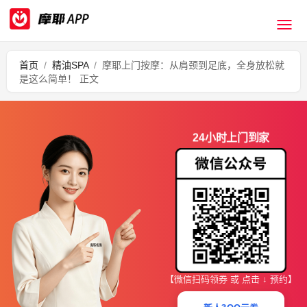
首页
/
精油SPA
/
摩耶上门按摩：从肩颈到足底，全身放松就
是这么简单！ 正文
24小时上门到家
【微信扫码领券 或 点击 ↓ 预约】