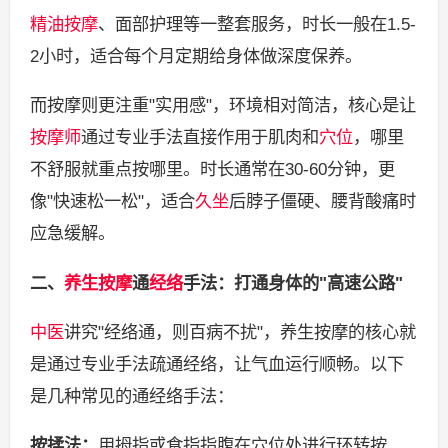
精油按摩
、面部护理等一整套服务，时长一般在1.5-
2小时，适合每个月定期给身体做深度保养。
而按摩则更注重"实用感"，环境相对简洁，核心是让
按摩师
通过专业手法直接作用于肌肉和
穴位
，哪里
不舒服就重点按哪里。时长通常在30-60分钟，更
像"快速松一松"，适合
久坐
后脖子僵硬、腰背酸痛时
应急缓解。
二、
养生按摩
通
经络
手法：打通身体的"高速公路"
中医
讲究"经络通，则百病不扰"，养生按摩的核心就
是通过专业手法疏通经络，让气血运行顺畅。以下
是几种常见的通经络手法：
按揉法：
用拇指或食指指腹在穴位处进行环转按