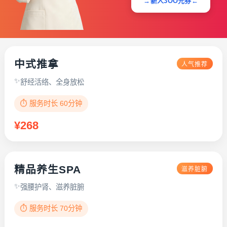
→新人3OO元券←
中式推拿
人气推荐
舒经活络、全身放松
⏱️ 服务时长 60分钟
¥268
精品养生SPA
滋养脏腑
强腰护肾、滋养脏腑
⏱️ 服务时长 70分钟