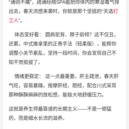
“通则不痛”，疏通经络SPA能把你体内的寒湿毒气排
出去，春天流感来袭时，你就是那个坚挺的“天选
打
工人
”。
体态变好看： 圆肩驼背、脖子前倾？这不仅丑，
还累。中式推拿里的正骨手法（轻柔版），能帮你
调整小关节紊乱，坚持一段时间，你会发现自己不
知不觉挺拔了。
情绪更稳定： 这一点最重要。肝主疏泄，春天肝
气旺，容易暴躁。按摩肝经、胆经，配合川式采耳
那种酥酥麻麻的放松感，能极大地舒缓压力。
这就是养生师最靠谱的长期主义——不是一顿猛
药，而是细水长流的滋养。