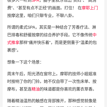
很多人一听到
SPA
，脑子里就浮现出“贵妇”、“高消
费”、“甚至有点不正经”的画面。打住！ 在
摩耶上门
按摩这里，咱们只聊专业，不聊八卦。
所谓的柔式SPA，其实是一种结合了芳香疗法、淋
巴排毒和舒缓按摩的综合养护手段。它不像传统
中
式推拿
那样“痛并快乐着”，而是更侧重于“温柔的包
裹感”。
想象一下这个场景：
周末午后，阳光洒在窗帘上。摩耶的技师小姐姐准
时按响了你的门铃。她不仅自带了一次性床单、按
摩布，甚至连
精油
的味道都是你喜欢的薰衣草香。
随着精油温热的触感在背部推开，那种感觉就像是