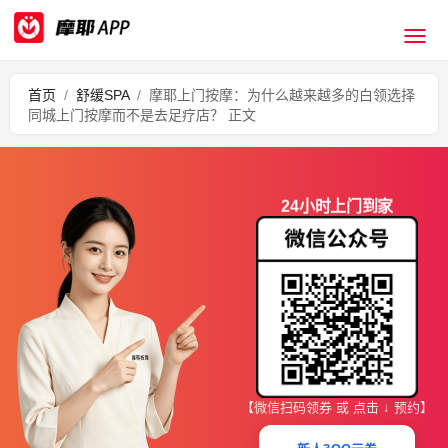
首页
/
舒缓SPA
/
摩耶上门按摩：为什么越来越多的白领选择
同城上门按摩而不是去足疗店？ 正文
24小时上门到家
【微信扫码领券 或 点击 ↓ 预约】