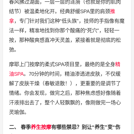
春风拂过湖面，一层一层的涟漪（也就是你的肌肉
结节）被温柔地化开。经典舒缓SPA里的肩颈
推
拿
，专门针对我们这种“低头族”，技师的手指像有魔
法一样，精准地找到你那个酸痛的“死穴”，轻轻一
按，那种酸爽感直冲天灵盖，紧接着就是彻底的松
弛。
摩耶上门按摩的柔式SPA项目里，最绝的是全身
精
油SPA
。70分钟的时间，精油渗透进皮肤，不仅缓
解了皮肤干燥（春敏退散！），更重要的是调节了
情绪。你会发现，做完之后，那种焦虑感好像随着
汗液排出去了，整个人轻飘飘的，像刚做完一场心
灵瑜伽。
二、 春季
养生按摩
有哪些禁忌？别让“养生”变“伤