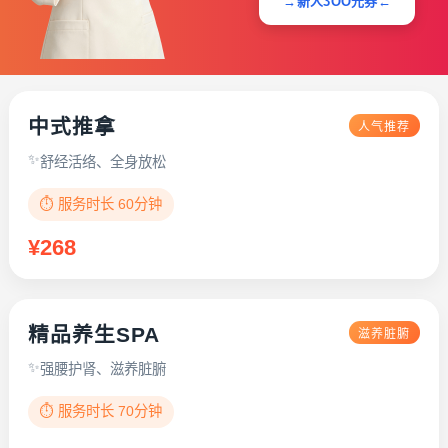
→新人3OO元券←
中式推拿
人气推荐
舒经活络、全身放松
⏱️ 服务时长 60分钟
¥268
精品养生SPA
滋养脏腑
强腰护肾、滋养脏腑
⏱️ 服务时长 70分钟