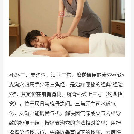
<h2>三、支沟穴：清泄三焦、降逆通便的奇穴</h2>
支沟穴归属手少阳三焦经，是治疗便秘的经典“经验
穴”。其定位在前臂背侧，腕背横纹上三寸（约四指
宽），位于尺骨与桡骨之间。三焦经主司水道气
化，支沟穴能调畅气机，解决因气滞或火气内结导
致的排便干结。按揉支沟穴的方法相对简单：用拇
指指尖点按穴位，先施以垂直向下的按压，力度慢