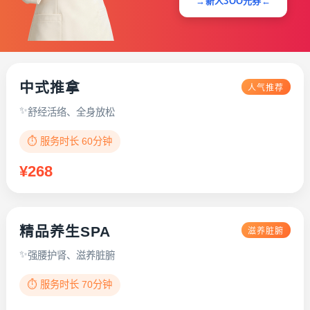
→新人3OO元券←
中式推拿
人气推荐
舒经活络、全身放松
⏱️ 服务时长 60分钟
¥268
精品养生SPA
滋养脏腑
强腰护肾、滋养脏腑
⏱️ 服务时长 70分钟