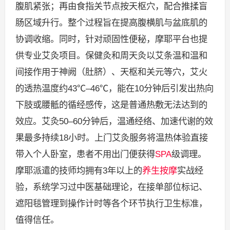
腹肌紧张；再由食指关节点按天枢穴，配合推揉盲
肠区域升行。整个过程旨在提高腹横肌与盆底肌的
协调收缩。同时，针对顽固性便秘，摩耶平台也提
供专业艾灸项目。保健灸和周天灸以艾条温和温和
间接作用于神阙（肚脐）、天枢和关元等穴，艾火
的透热温度约43℃–46℃，能在10分钟后引发出热向
下肢或腰骶的循经感传，这是普通热敷无法达到的
效应。艾灸50–60分钟后，温通经络、加速代谢的效
果最多持续18小时。上门艾灸服务将温热体验直接
带入个人卧室，患者不用出门便获得
SPA
级调理。
摩耶派遣的技师均拥有3年以上的
养生按摩
实战经
验，系统学习过中医基础理论，在接单部位标记、
遮阳毯管理到操作计时等各个环节执行卫生标准，
值得信任。