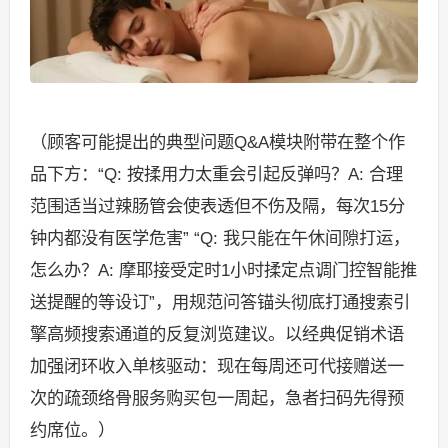
（顾客可能提出的典型问题Q&A模块附带在整个作
品下方：“Q: 按揉用力太重会引起反弹吗？A: 合理
范围适当过辣肠管会使表透但不伤及隔，每次15分
钟内都没有医学危害” “Q: 我只能在午休间隙打运，
怎么办？A: 摩耶接受定时1小时揉定点调门控智能推
送提醒的等设订”，用规范问答锚头彻底打通搜索引
擎高频搜索通道的反复浏览建议。以经典促销术语
加强闭环收入单核驱动：现在每周还可代接赠送一
次的疏颈络骨服务购买包一周起，急者扫码先得预
约席位。）