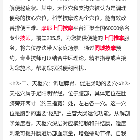
解便秘症状。其中，天枢穴和支沟穴被认为是调理
便秘的核心穴位，科学按摩这两个穴位，能有效改
善排便困难。
摩耶
上门按摩
平台汇聚全国60000余名
专业
技师
，覆盖285城，为您提供便捷的
上门推拿
服
务，将穴位疗法带入家庭场景。通过
同城按摩
预
约，专业技师可以结合中医理论，精准指导或直接
为您施术，帮助您摆脱便秘困扰。
<h2>二、天枢穴：调理脾胃、促进肠动的要穴</h2>
天枢穴属于足阳明胃经，位于腹部，具体定位在肚
脐旁开两寸（约三指宽）处，左右各一穴。这一穴
位是腹部的重要“枢钮”，主管大肠运化功能。从解剖
学角度看，天枢穴深层对应横结肠和升结肠，适度
刺激可提升肠道局部血流量，增强蠕动节律。自我