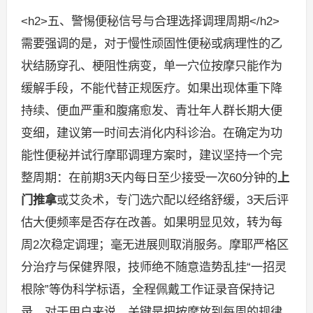
<h2>五、警惕便秘信号与合理选择调理周期</h2>
需要强调的是，对于慢性顽固性便秘或病理性的乙
状结肠穿孔、梗阻性病变，单一穴位按摩只能作为
缓解手段，不能代替正规医疗。如果出现体重下降
持续、便血严重和腹痛愈发、青壮年人群长期大便
变细，建议第一时间去消化内科诊治。在确定为功
能性便秘并试行摩耶调理方案时，建议坚持一个完
整周期：在前期3天内每日至少接受一次60分钟的
上
门推拿
或艾灸术，专门选穴配以经络舒缓，3天后评
估大便频率是否存在改善。如果明显见效，转为每
周2次稳定调理；毫无进展则取消服务。摩耶严格区
分治疗与保健界限，技师绝不随意造势乱挂“一招灵
根除”等伪科学标语，全程佩戴工作证录音保持记
录。对于用户来说，关键是把按摩放到每周的规律