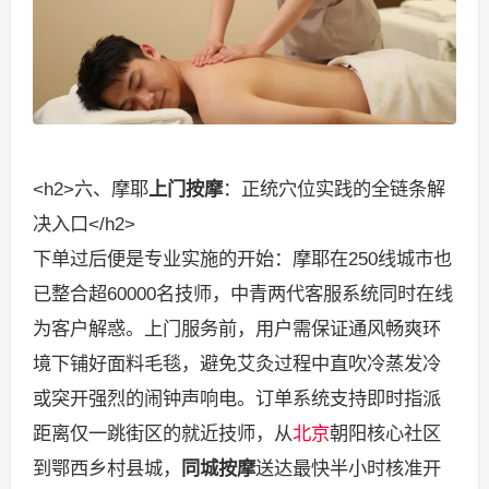
<h2>六、摩耶
上门按摩
：正统穴位实践的全链条解
决入口</h2>
下单过后便是专业实施的开始：摩耶在250线城市也
已整合超60000名技师，中青两代客服系统同时在线
为客户解惑。上门服务前，用户需保证通风畅爽环
境下铺好面料毛毯，避免艾灸过程中直吹冷蒸发冷
或突开强烈的闹钟声响电。订单系统支持即时指派
距离仅一跳街区的就近技师，从
北京
朝阳核心社区
到鄂西乡村县城，
同城按摩
送达最快半小时核准开