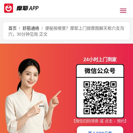
首页
/
舒筋通络
/
便秘按哪里？摩耶上门按摩图解天枢穴支沟
穴，30分钟见效 正文
24小时上门到家
【微信扫码领券 或 点击 ↓ 预约】