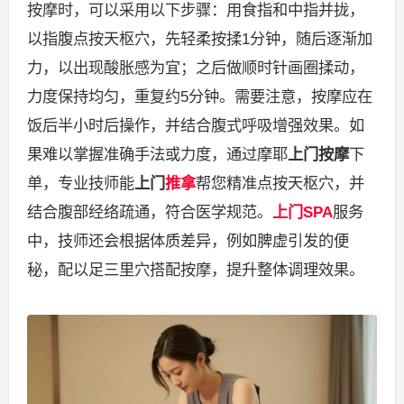
按摩时，可以采用以下步骤：用食指和中指并拢，
以指腹点按天枢穴，先轻柔按揉1分钟，随后逐渐加
力，以出现酸胀感为宜；之后做顺时针画圈揉动，
力度保持均匀，重复约5分钟。需要注意，按摩应在
饭后半小时后操作，并结合腹式呼吸增强效果。如
果难以掌握准确手法或力度，通过摩耶
上门按摩
下
单，专业技师能
上门
推拿
帮您精准点按天枢穴，并
结合腹部经络疏通，符合医学规范。
上门SPA
服务
中，技师还会根据体质差异，例如脾虚引发的便
秘，配以足三里穴搭配按摩，提升整体调理效果。