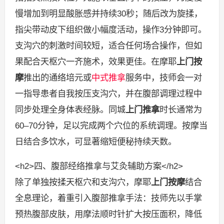
慢增加到明显酸胀感并持续30秒；随后改为旋揉，
指尖带动皮下组织做小幅度活动，操作3分钟即可。
支沟穴的刺激时间较短，适合任何场合操作，但如
果配合天枢穴一齐施术，效果更佳。在摩耶
上门按
摩
推出的通络培元或
中式推拿
服务中，技师会一对
一指导患者自我按压支沟穴，并在腹部调理过程中
同步处理全身体表经脉。同城
上门推拿
时长通常为
60–70分钟，足以完成两个穴位的系统调理。按摩当
日结合多饮水，可显著缩短便秘持续天数。
<h2>四、腹部经络推拿与艾灸辅助方案</h2>
除了单独按揉天枢穴和支沟穴，摩耶
上门按摩
结合
全息理论，着重引入腹部推拿手法：技师先以手掌
预热腹部皮肤，用摩法顺时针扩大按压面积，降低