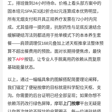
工，排班做到24小时待命。价格上看头部方案中的
固本培元SPA买3送2折合82元连算成本优势明显，
所有无烟支付和开具正规养疗发票在72小时内完
成。尤其值得一提的是，抗耐药性与足底反速结合
缓解硬结泻法则都适用于抢单模式下的本本养生套
餐——肩颈调理仅168元叠加上述天枢推拿法整体预
算不超出餐费用的预款。面对长期排便焦虑，最快
按下
APP
按钮，让专业人手脱离用药依赖从而复原
基础能量状态。
以上，通过一幅幅具象的图解搭配简要理论阐释，
我们锚定了便秘按摩的目标就是科学配位天枢、支
沟。你需要的后台证明已经全部呈现；如果你想不
依赖泻药改行绿色屏障，摩耶
上门按摩
平台无疑是
让你首次体验不踩坑的启蒙圈子。每一位进驻技师