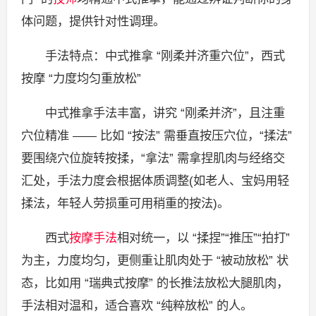
体问题，提供针对性调理。
手法特点：中式推拿 “刚柔并济重穴位”，西式
按摩 “力度均匀重放松”
中式推拿手法丰富，讲究 “刚柔并济”，且注重
穴位精准 —— 比如 “按法” 需垂直按压穴位，“揉法”
要围绕穴位旋转按揉，“拿法” 需拿捏肌肉与经络交
汇处，手法力度会根据体质调整(如老人、宝妈用轻
揉法，年轻人劳损重可用稍重的按法)。
西式
按摩手法
相对统一，以 “揉捏”“推压”“拍打”
为主，力度均匀，更侧重让肌肉处于 “被动放松” 状
态，比如用 “瑞典式按摩” 的长推法放松大腿肌肉，
手法相对温和，适合喜欢 “纯粹放松” 的人。