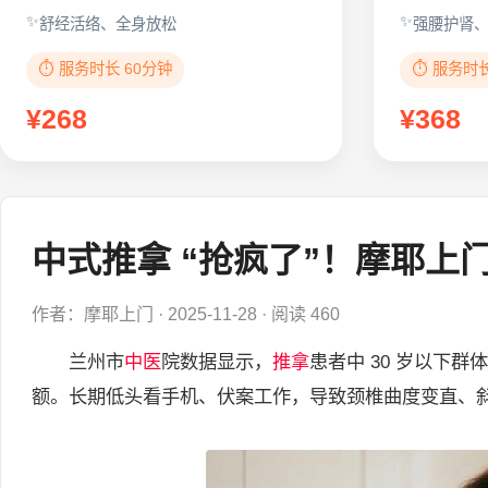
舒经活络、全身放松
强腰护肾
⏱️ 服务时长 60分钟
⏱️ 服务时
¥268
¥368
中式推拿 “抢疯了”！摩耶上
作者：摩耶上门
·
2025-11-28
·
阅读 460
兰州市
中医
院数据显示，
推拿
患者中 30 岁以下
额。长期低头看手机、伏案工作，导致颈椎曲度变直、斜