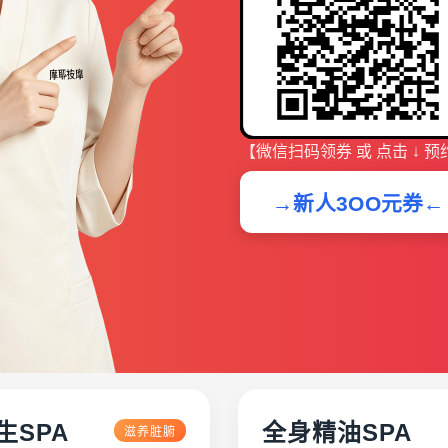
【微信扫码领券 或 点击 ↓ 预
→新人3OO元券←
生SPA
全身精油SPA
滋养脏腑