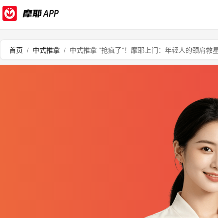
首页
/
中式推拿
/
中式推拿 “抢疯了”！摩耶上门：年轻人的颈肩救星