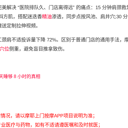
美解决 “医院排队久、门店离得远” 的痛点：15 分钟肩颈救
解斜方肌，搭配迷迭香
精油
渗透，同步点按风池、肩井穴;30 
赠送定制拉伸视频。
肩不适投诉量下降 72%。区别于普通门店的通用手法，
穴位
侧重，避免盲目推拿致伤。
天睡够 8 小时的真相
实情况，请以摩耶上门按摩APP项目说明为准；
专业医疗与药物，如有不适请遵医嘱和及时就医；