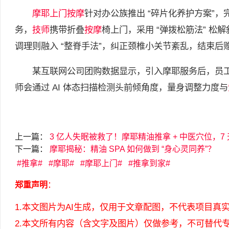
摩耶
上门按摩
针对办公族推出 “碎片化养护方案”，完
务，
技师
携带折叠
按摩
椅上门，采用 “弹拨松筋法” 松
调理则融入 “整脊手法”，纠正颈椎小关节紊乱，结束后
某互联网公司团购数据显示，引入摩耶服务后，员工颈
师会通过 AI 体态扫描检测头前倾角度，量身调整力度与
上一篇：
3 亿人失眠被救了！摩耶精油推拿 + 中医穴位，7 
下一篇：
摩耶揭秘：精油 SPA 如何做到 “身心灵同养”？
推拿
摩耶
摩耶上门
推拿到家
郑重声明
：
1.本文图片为AI生成，仅用于文章配图，不代表项目真
2.本文所有内容（含文字及图片）仅做参考，不可替代