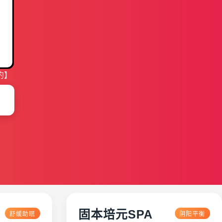
约】
固本培元SPA
舒缓助眠
阴阳平衡