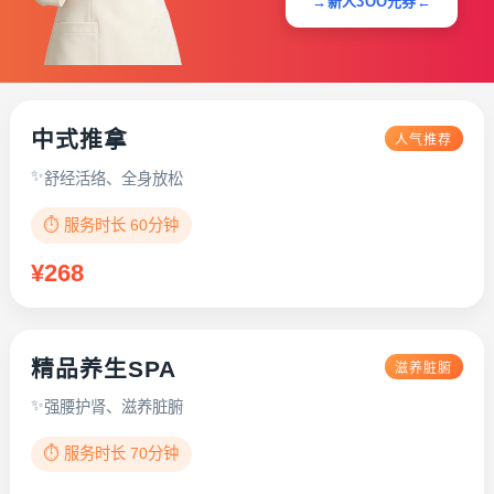
→新人3OO元券←
中式推拿
人气推荐
舒经活络、全身放松
⏱️ 服务时长 60分钟
¥268
精品养生SPA
滋养脏腑
强腰护肾、滋养脏腑
⏱️ 服务时长 70分钟