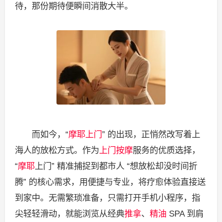
待，那份期待便瞬间消散大半。
而如今，“
摩耶上门
” 的出现，正悄然改写着上
海人的放松方式。作为
上门按摩
服务的优质选择，
“
摩耶
上门” 精准捕捉到都市人 “想放松却没时间折
腾” 的核心需求，用便捷与专业，将疗愈体验直接送
到家中。无需繁琐准备，只需打开手机小程序，指
尖轻轻滑动，就能浏览从经典
推拿
、
精油
SPA 到肩