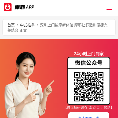
首页
/
中式推拿
/
深圳上门按摩新体验 摩耶让舒适和便捷完
美结合 正文
24小时上门到家
【微信扫码领券 或 点击 ↓ 预约】