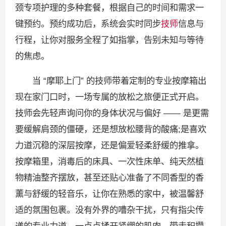
颈专项护理的多种套餐，根据自己的时间和需求一
键预约。预约成功后，系统会实时同步
技师
信息与
行程，让你对服务全程了如指掌，告别未知与等待
的焦虑。
当 “摩耶上门” 的技师带着定制的专业按摩箱出
现在家门口时，一场专属的放松之旅便正式开启。
技师会先轻声询问你的身体状况与偏好 —— 是更需
要缓解肩颈的僵硬，还是想放松腰背的酸痛;是喜欢
力道沉稳的深层按摩，还是偏爱轻柔舒缓的推拿。
按摩箱里，消毒后的床具、一次性床单、纯天然植
物精油整齐摆放，甚至还贴心准备了不同香型的香
薰与舒缓的轻音乐，让你在熟悉的家中，被温馨舒
适的氛围包裹。没有外界的嘈杂干扰，只有指尖传
递的专业力道，一点点揉开紧绷的肌肉，带走积攒