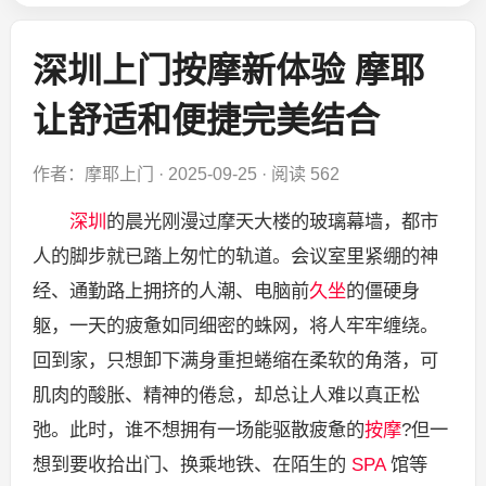
深圳上门按摩新体验 摩耶
让舒适和便捷完美结合
作者：摩耶上门
·
2025-09-25
·
阅读 562
深圳
的晨光刚漫过摩天大楼的玻璃幕墙，都市
人的脚步就已踏上匆忙的轨道。会议室里紧绷的神
经、通勤路上拥挤的人潮、电脑前
久坐
的僵硬身
躯，一天的疲惫如同细密的蛛网，将人牢牢缠绕。
回到家，只想卸下满身重担蜷缩在柔软的角落，可
肌肉的酸胀、精神的倦怠，却总让人难以真正松
弛。此时，谁不想拥有一场能驱散疲惫的
按摩
?但一
想到要收拾出门、换乘地铁、在陌生的
SPA
馆等