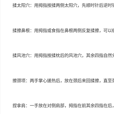
揉太阳穴：用拇指按揉两侧太阳穴，先顺时针后逆时针
揉擦鼻根：用拇指或食指在鼻根两侧反复揉擦，可以缓
揉风池穴：用拇指按揉枕后的风池穴，其余四指自然分
擦颈项：两手掌心搓热后，放在颈后来回揉擦，直至颈
捏拿肩：一手放在对侧肩部，拇指在前其余四指在后，