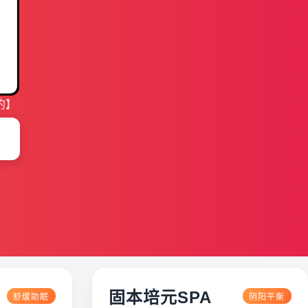
约】
固本培元SPA
舒缓助眠
阴阳平衡