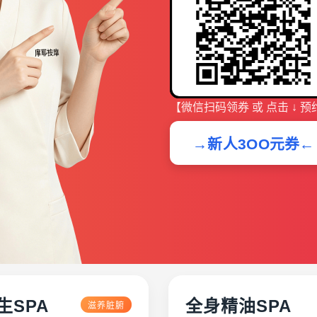
【微信扫码领券 或 点击 ↓ 预
→新人3OO元券←
生SPA
全身精油SPA
滋养脏腑