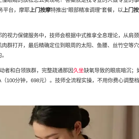
正懂眼睛的放松怎么实现呢？答案就是找专业的人做专业的事
服务平台，摩耶
上门按摩
特推出“眼部精准调理”套餐，以
上门按
耶的视力保健服务中，技师会根据中式推拿全息理论，从肩颈
肌肉群打开，最后精确定位到眼周的太阳、鱼腰、丝竹空等穴
的。
劳动者和白领族群，完整疏通那因
久坐
缺氧导致的眼底暗沉；
（100分钟，698元）。技师全流程实操，不用你费心调整