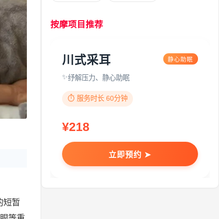
按摩项目推荐
川式采耳
静心助眠
纾解压力、静心助眠
⏱️ 服务时长 60分钟
¥218
立即预约 ➤
的短暂
眼等重