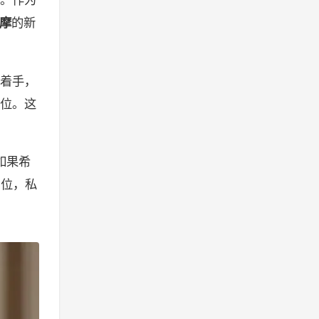
。作为
摩
的新
着手，
位。这
如果希
档位，私