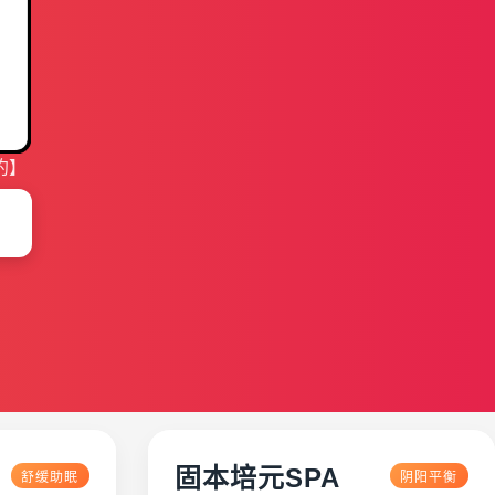
约】
固本培元SPA
舒缓助眠
阴阳平衡