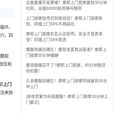
出差累瘫开发票难？摩耶上门按摩最快30分钟
约到，全国60000技师随叫随到
上门按摩技师迟到赔双倍？摩耶上门按摩新
规，同城上门SPA不再踩坑
循环、
摩耶上门按摩实名认证技师，安全才是真享
穴、四
受！同城上门SPA首选
腰酸背痛别硬扛！腰部发紧真凶是谁？摩耶上
门按摩30分钟缓解
膜前
按压和
腰背酸痛忍不了?摩耶上门按摩，60分钟救回
你的腰！
久坐腰酸别硬扛！摩耶上门按摩同城最快30分
耶
上门
钟上门
法来放
[身体劳累为何易腰酸？摩耶上门按摩30分钟上
门解乏]