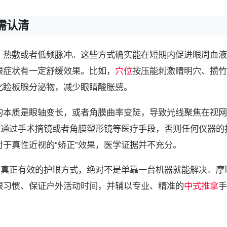
需认清
、热敷或者低频脉冲。这些方式确实能在短期内促进眼周血液
眼症状有一定舒缓效果。比如，
穴位
按压能刺激睛明穴、攒竹
化睑板腺分泌物，减少眼睛酸胀感。
的本质是眼轴变长，或者角膜曲率变陡，导致光线聚焦在视网
非通过手术摘镜或者角膜塑形镜等医疗手段，否则任何仪器的
于真性近视的“矫正”效果，医学证据并不充分。
。真正有效的护眼方式，绝对不是单靠一台机器就能解决。摩
眼习惯、保证户外活动时间，并辅以专业、精准的
中式推拿
手