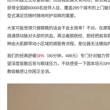
既然机器无法修复眼轴，而自我乱搞又有风险，那么真
获得全国超60000名技师入驻、覆盖285个城市的上门
型式满足您随时随地呵护双眸的需要。
大家可能觉得只做眼睛的话会不会太简单？不对。在摩
疏通颈动脉对头部的供血，再沿着膀胱经、胆经把肩背
种由大肌群带动小区域的顺筋骨流程，是仪器无法模拟
我们的经典舒缓
SPA
（80分钟，498元）专门针对脑力
望深度驱散后背与眼球压力，不妨感受一下固本培元SPA
教级触感让你困乏全消。