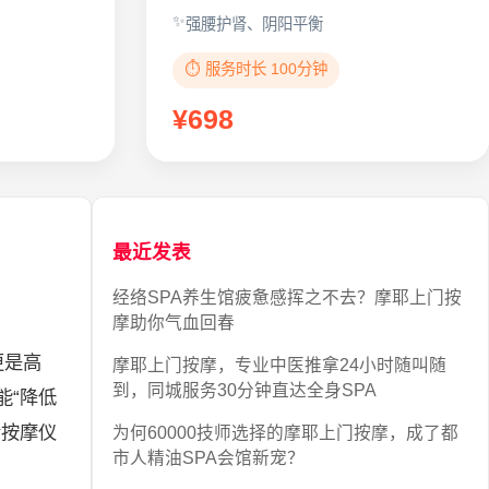
强腰护肾、阴阳平衡
⏱️ 服务时长 100分钟
¥698
最近发表
经络SPA养生馆疲惫感挥之不去？摩耶上门按
摩助你气血回春
更是高
摩耶上门按摩，专业中医推拿24小时随叫随
到，同城服务30分钟直达全身SPA
能“降低
睛按摩仪
为何60000技师选择的摩耶上门按摩，成了都
市人精油SPA会馆新宠？