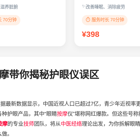
、滋养脏腑
改善睡眠、消除疲劳
长 70分钟
⏱️ 服务时长 70分钟
¥398
摩带你揭秘护眼仪误区
。据最新数据显示，中国近视人口已超过7亿，青少年近视率
种护眼产品，其中“眼睛
按摩
仪”堪称网红爆款。但这些号称
按摩
的专业
技师
团队，将从
中医
经络
理论出发，为你拆解眼
么做。