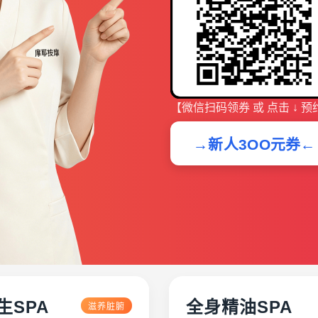
【微信扫码领券 或 点击 ↓ 预
→新人3OO元券←
生SPA
全身精油SPA
滋养脏腑