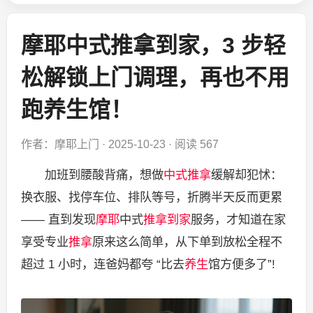
摩耶中式推拿到家，3 步轻
松解锁上门调理，再也不用
跑养生馆！
作者：摩耶上门
·
2025-10-23
·
阅读 567
加班到腰酸背痛，想做
中式推拿
缓解却犯怵：
换衣服、找停车位、排队等号，折腾半天反而更累
—— 直到发现
摩耶
中式
推拿到家
服务，才知道在家
享受专业
推拿
原来这么简单，从下单到放松全程不
超过 1 小时，连爸妈都夸 “比去
养生
馆方便多了”!