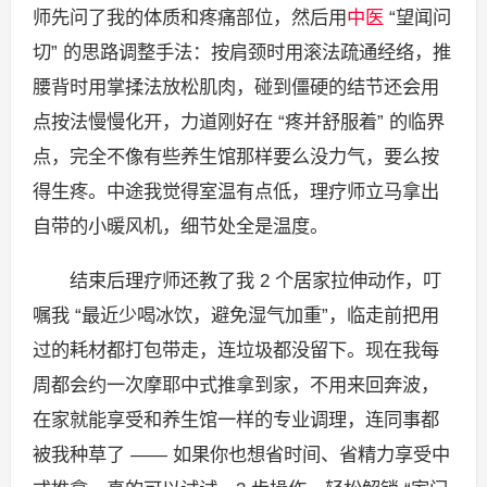
师先问了我的体质和疼痛部位，然后用
中医
“望闻问
切” 的思路调整手法：按肩颈时用滚法疏通经络，推
腰背时用掌揉法放松肌肉，碰到僵硬的结节还会用
点按法慢慢化开，力道刚好在 “疼并舒服着” 的临界
点，完全不像有些养生馆那样要么没力气，要么按
得生疼。中途我觉得室温有点低，理疗师立马拿出
自带的小暖风机，细节处全是温度。
结束后理疗师还教了我 2 个居家拉伸动作，叮
嘱我 “最近少喝冰饮，避免湿气加重”，临走前把用
过的耗材都打包带走，连垃圾都没留下。现在我每
周都会约一次摩耶中式推拿到家，不用来回奔波，
在家就能享受和养生馆一样的专业调理，连同事都
被我种草了 —— 如果你也想省时间、省精力享受中