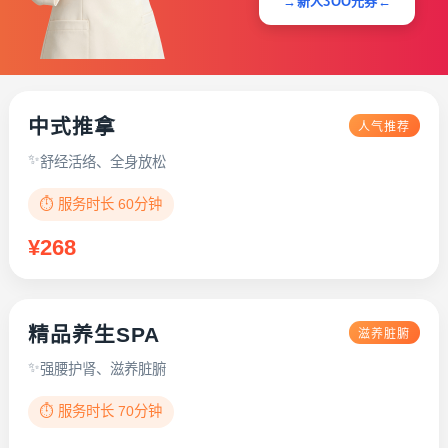
→新人3OO元券←
中式推拿
人气推荐
舒经活络、全身放松
⏱️ 服务时长 60分钟
¥268
精品养生SPA
滋养脏腑
强腰护肾、滋养脏腑
⏱️ 服务时长 70分钟