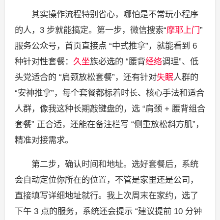
其实操作流程特别省心，哪怕是不常玩小程序
的人，3 步就能搞定。第一步，微信搜索“
摩耶上门
”
服务公众号，首页直接点 “中式推拿”，就能看到 6
种针对性套餐：
久坐
族必选的 “腰背
经络
调理”、低
头党适合的 “肩颈放松套餐”，还有针对
失眠
人群的
“安神推拿”，每个套餐都标着时长、核心手法和适合
人群，像我这种长期敲键盘的，选 “肩颈 + 腰背组合
套餐” 正合适，还能在备注栏写 “侧重放松斜方肌”，
精准对接需求。
第二步，确认时间和地址。选好套餐后，系统
会自动定位你所在的位置，不管是家里还是公司，
直接填写详细地址就行。我上次周末在家约，选了
下午 3 点的服务，系统还会提示 “建议提前 10 分钟