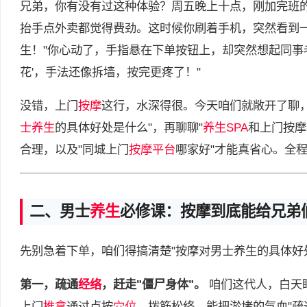
兄弟，你有没有过这种体验？周五晚上十点，刚加完班
抬手点外卖都觉得费劲。这时候你刷着手机，突然看到一
生！"你心动了，手指悬在下单按钮上，却突然想起同事
花'，手法还像拆墙，按完更疼了！"
没错，上门
按摩
这行，水深得很。今天咱们就敞开了聊，
士养生
的具体好处是什么"，再聊聊"
养生SPA
和上门按摩
合理，以及"同城上门
按摩平台
哪家好"才能真省心。全程
二、男士
养生
必修课：按摩到底能给兄弟
先别急着下单，咱们得搞清楚"按摩对男士养生的具体好
第一，疏通
经络
，赶走"僵尸身体"。
咱们这代人，白天
上门
推拿
通过点按
穴位
、拨筋松络，能把淤堵的气血"疏