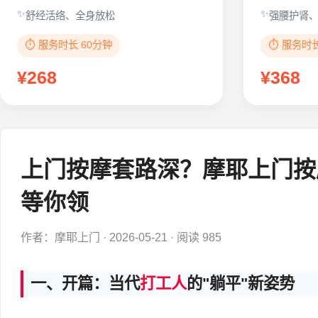
舒经活络、全身放松
强腰护肾
⏱️ 服务时长 60分钟
⏱️ 服务时
¥268
¥368
上门按摩套路深？摩耶上门按
等你领
作者：摩耶上门
·
2026-05-21
·
阅读 985
一、开篇：当代
打工人
的"躺平"新姿势