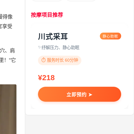
按摩项目推荐
慢得像
官享受
川式采耳
静心助眠
纾解压力、静心助眠
池穴、肩
里！"它
⏱️ 服务时长 60分钟
¥218
立即预约 ➤