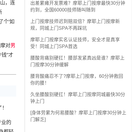
山，连
出差累瘫开发票难？摩耶上门按摩最快30分钟
约到，全国60000技师随叫随到
新
了个'如
上门按摩技师迟到赔双倍？摩耶上门按摩新
规，同城上门SPA不再踩坑
摩耶上门按摩实名认证技师，安全才是真享
按摩对
男
受！同城上门SPA首选
少钱"才
腰酸背痛别硬扛！腰部发紧真凶是谁？摩耶上
门按摩30分钟缓解
腰背酸痛忍不了?摩耶上门按摩，60分钟救回
你的腰！
久坐腰酸别硬扛！摩耶上门按摩同城最快30分
钟上门
了！
[身体劳累为何易腰酸？摩耶上门按摩30分钟上
门解乏]
专业的
身都轻