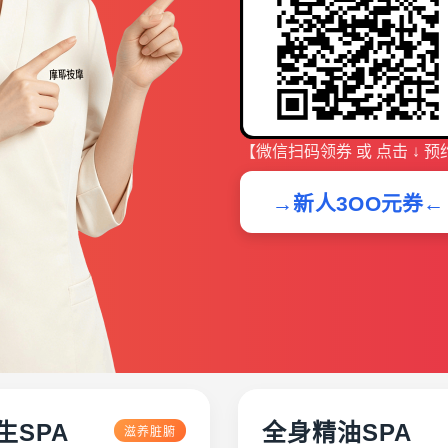
【微信扫码领券 或 点击 ↓ 预
→新人3OO元券←
生SPA
全身精油SPA
滋养脏腑