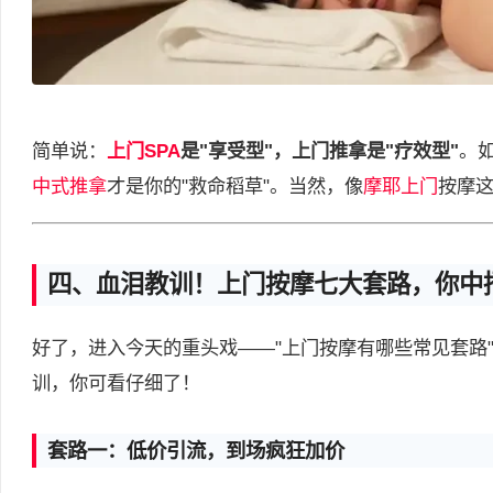
简单说：
上门SPA
是"享受型"，上门推拿是"疗效型"
。
中式推拿
才是你的"救命稻草"。当然，像
摩耶上门
按摩这
四、血泪教训！上门按摩七大套路，你中
好了，进入今天的重头戏——"上门按摩有哪些常见套路"
训，你可看仔细了！
套路一：低价引流，到场疯狂加价