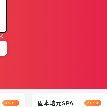
约】
固本培元SPA
舒缓助眠
阴阳平衡