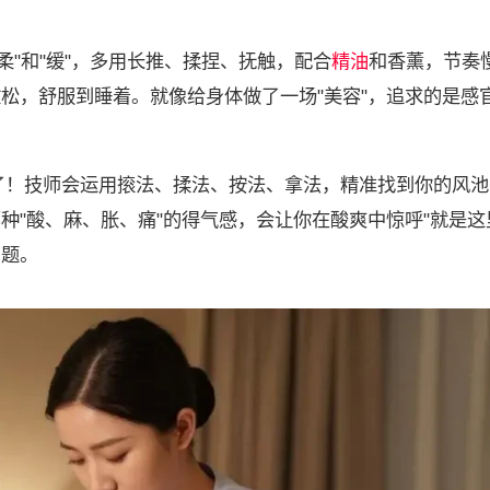
"柔"和"缓"，多用长推、揉捏、抚触，配合
精油
和香薰，节奏
放松，舒服到睡着。就像给身体做了一场"美容"，追求的是感
多了！技师会运用㨰法、揉法、按法、拿法，精准找到你的风
种"酸、麻、胀、痛"的得气感，会让你在酸爽中惊呼"就是这
问题。