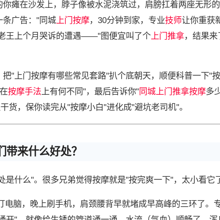
的你瘫在沙发上，脖子像被水泥浇筑过，肩膀扛着两座无形的
条广告："同城
上门按摩
，30分钟到家，专业
技师
让你重获
老王上个月哭诉的遭遇——"图便宜叫了个
上门推拿
，结果来
把"上门按摩有哪些常见套路"扒个底朝天，顺便科普一下"
在
按摩手法
上有何不同"，最后告诉你"
同城上门
推拿按摩
多
干货，保你读完从"按摩小白"进化成"避坑老司机"。
们带来什么好处？
处是什么"。很多兄弟觉得按摩就是"按完爽一下"，太小看它
盯电脑，晚上刷手机，肩颈腰背早就堵成早高峰的三环了。
通开"。就像给生锈的管道通一通，水流（气血）顺畅了，浑