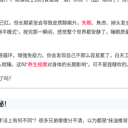
己扛。但长期紧张会导致皮质醇飙升，
失眠
、焦虑、掉头发
"躺平模式"。按完那一瞬间，感觉整个世界都安静了，睡眠质
液循环，增强免疫力。你会发现自己不那么容易累了，白天
就睡。这叫"
养生按摩
对身体的长期影响"，可不是我瞎吹的
懂了吗？
秘！
手法上有何不同"？很多兄弟傻傻分不清，以为都是"抹油推背