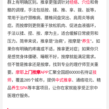
群上有明确区别。推拿更强调针对
经络
、
穴位
和骨
骼的调理，手法包括按、揉、推、拿、拨、扳等，
常用于治疗颈椎病、腰椎间盘突出、肩周炎等病
症。而按摩则更侧重于放松肌肉、促进血液循环，
手法以揉、捏、按、摩为主，适合缓解日常疲劳和
压力。简单来说，推拿是“治病”，按摩是“
养生
”。如
果你有明确的疼痛或不适，推拿更对症；如果你只
是感觉身体僵硬、睡眠不好，按摩就能满足需求。
但不管是推拿还是按摩，找到专业的理疗师至关重
要。
摩耶
上门按摩
APP
汇聚全国超60000名持证
技
师
，覆盖285个城市，提供
中式推拿
、通络培元、精
品
养生SPA
等丰富项目，让你在家就能享受正宗中
医理疗服务。