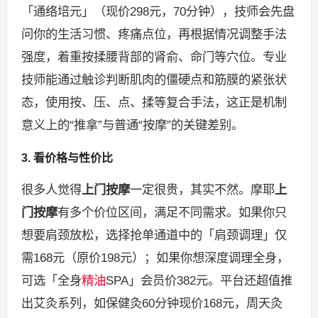
「通络培元」（现价298元，70分钟），技师会先盘
问你的生活习惯、疼痛点位，再根据情况调整手法
强度，着重按揉腰背部的肾俞、命门等穴位。专业
技师能通过触诊判断肌肉的僵硬点和筋膜的紧张状
态，使用按、压、点、揉等复合手法，这正是机制
意义上的“推拿”与普通“按摩”的关键差别。
3. 看价格与性价比
很多人觉得
上门按摩
一定很贵，其实不然。摩耶
上
门按摩
有多个价位区间，满足不同需求。如果你只
想要肩颈放松，选择抢单通道中的「肩颈调理」仅
需168元（原价198元）；如果你想深度调理全身，
可选「全身
精油
SPA」会员价382元。平台还超值推
出艾灸系列，如保健灸60分钟现价168元，周天灸