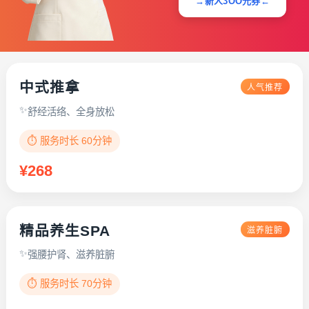
→新人3OO元券←
中式推拿
人气推荐
舒经活络、全身放松
⏱️ 服务时长 60分钟
¥268
精品养生SPA
滋养脏腑
强腰护肾、滋养脏腑
⏱️ 服务时长 70分钟