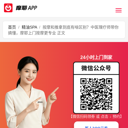
首页
/
精油SPA
/
按摩和推拿到底有啥区别？中医理疗师带你
搞懂，摩耶上门按摩更专业 正文
24小时上门到家
【微信扫码领券 或 点击 ↓ 预约】