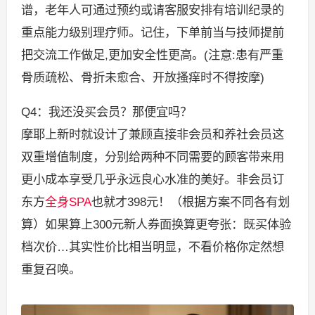
谱，老年人可通过预约或请客服安排有培训纪录的
重点能力级别理疗师。记住，下单前当与技师提前
把交流工作做足,更加安全性更高。(注意:患有严重
骨质疏松、骨折未愈合、开放搔痒时不得按摩)
Q4：我还没买会员？那便宜吗？
摩耶上新时就设计了兼顾直接非会员和养社会员这
双重增值制度，分别给两种不同需要的顾客带来用
更小成本享受几乎永远良心水准的美好。非会员订
东方
全身SPA
也就才398元！（根据方案不同各有划
算）如果算上300元新人券面换算更夸张：既买体验
档次价…其实性价比相当明显，不看价格你定然想
重复召唤。