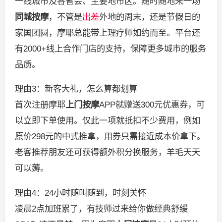
一线城市及各省会、主要地市区。随时随地来一场
同城按摩
，不管是
出差
外地的周末，还是节假日的
家国团圆，摩耶总能带上理疗师如约而至。平台还
有2000+线上合作门店的支持，保障更多城市的服务
品质。
理由3：新客大礼，怎么算都划算
首次注册摩耶
上门按摩
APP就赠送300元优惠券，可
以立即下单使用。仅此一项就抵扣不少费用，例如
原价298元的中式推拿，用券只需接近成本价拿下。
老客推荐朋友还可获得额外积分换服务，羊毛天天
可以薅。
理由4：24小时随叫随到，时刻关怀
凌晨2点加班累了，有技师过来给你做经典舒缓