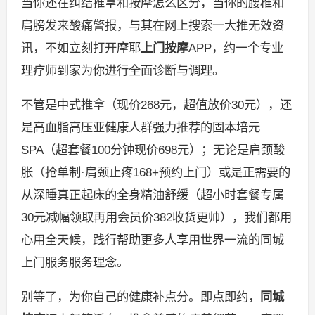
当你还在纠结推拿和按摩怎么区分，当你的腰椎和
肩膀发来酸痛警报，与其在网上搜索一大推无效资
讯，不如立刻打开摩耶
上门按摩
APP，约一个专业
理疗师到家为你进行全面诊断与调理。
不管是中式推拿（现价268元，超值放价30元），还
是高血脂高压亚健康人群强力推荐的固本培元
SPA（超套餐100分钟现价698元）；无论是肩颈酸
胀（抢单制·肩颈止疼168+预约上门）或是正需要的
从深睡真正起床的全身精油舒缓（超小时套餐专属
30元减幅领取再用会员价382收货更帅），我们都用
心用全天候，践行帮助更多人享用世界一流的同城
上门服务服务理念。
别等了，为你自己的健康补点分。即点即约，
同城