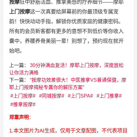
按摩
狂中舒筋活血、推拿美感的疗养细节——摩耶
上门按摩
这一次真要给屏幕前的你最顶级专属宠
韵！快快动动手指，解锁你优质家庭的健康密码。
所有的会员新客都有更多的意想不到低价等你收入
囊中，养腰养骨美丽一辈！别想了，预约现在就开
始吧。
上一篇：
30分钟满血复活！摩耶上门按摩，深度放松
让你活力满格
下一篇：
“按摩功效差很大！中医推拿VS普通保健，摩
耶上门按摩揭秘专属你的解压方案”
上门按摩
同城按摩
上门SPA
上门推拿
推拿按摩
郑重声明
：
1.本文图片为AI生成，仅用于文章配图，不代表项目