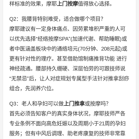
样标准的效果，摩耶
上门按摩
值得放心选择。
Q2：我腰背特别难受，适合做哪个项目？
摩耶建议有一定身体痛点、因劳累堆积严重的人可
以优先选择“经络按摩SPA”(加速代谢、帮助睡眠)或
者中医涵盖板块中的通络培元(70分钟、208元起)或
更有针对性的理疗。甚至借助馆制痛推背功能 进行
神经疏通。腰部持久绷硬、深层怕劳的可跟技师说
“无禁忌”后，让人对症规划专属型手法针对推拿刮痧
组合，先润养穴位。
Q3：老人和孕妇可以做
上门推拿
或按摩吗？
首先必须告知客户的真实身体状况，摩耶技师严各
专业条例不面向高危妊娠以及周期小于21周的孕妇
服务；但有中风后调理、助老疼康复的技师非常靠