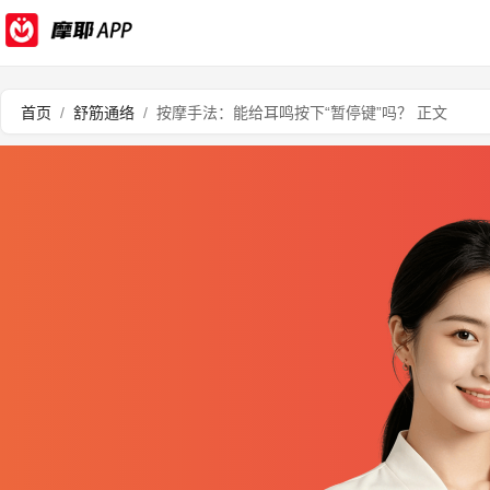
首页
/
舒筋通络
/
按摩手法：能给耳鸣按下“暂停键”吗？ 正文