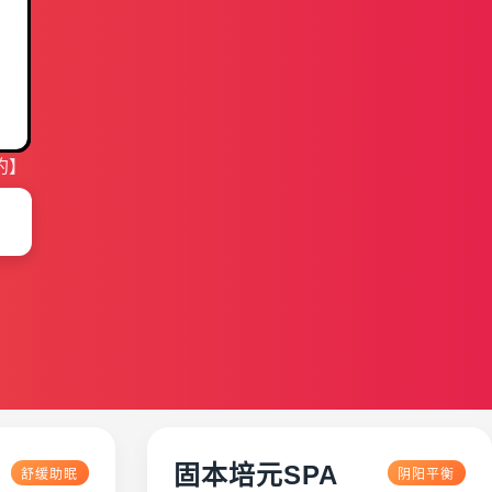
约】
固本培元SPA
舒缓助眠
阴阳平衡