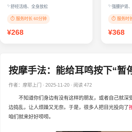
舒经活络、全身放松
强腰护肾
⏱️ 服务时长 60分钟
⏱️ 服务时
¥268
¥368
按摩手法：能给耳鸣按下“暂
作者：摩耶上门
·
2025-11-20
·
阅读 472
不知道你们身边有没有这样的朋友，或者自己就深受
边捣乱，让人烦躁又无奈。于是，很多人把目光投向了
咱们就来好好唠唠。