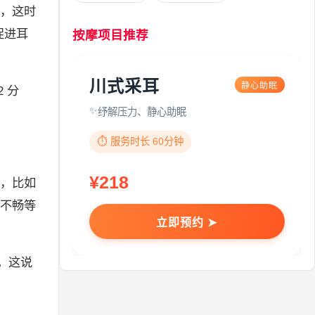
，这时
促进耳
按摩项目推荐
川式采耳
静心助眠
 分
纾解压力、静心助眠
⏱️ 服务时长 60分钟
¥218
，比如
不畅等
立即预约 ➤
。这说