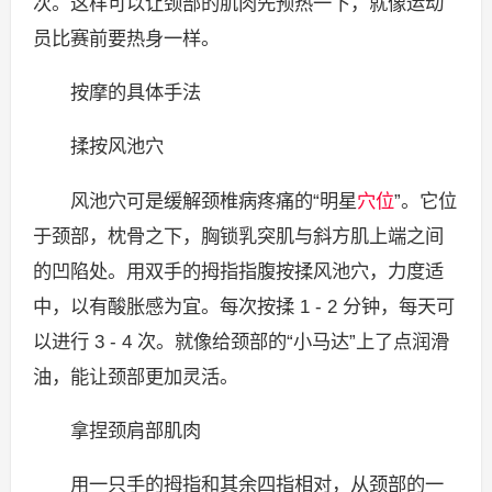
次。这样可以让颈部的肌肉先预热一下，就像运动
员比赛前要热身一样。
按摩的具体手法
揉按风池穴
风池穴可是缓解颈椎病疼痛的“明星
穴位
”。它位
于颈部，枕骨之下，胸锁乳突肌与斜方肌上端之间
的凹陷处。用双手的拇指指腹按揉风池穴，力度适
中，以有酸胀感为宜。每次按揉 1 - 2 分钟，每天可
以进行 3 - 4 次。就像给颈部的“小马达”上了点润滑
油，能让颈部更加灵活。
拿捏颈肩部肌肉
用一只手的拇指和其余四指相对，从颈部的一