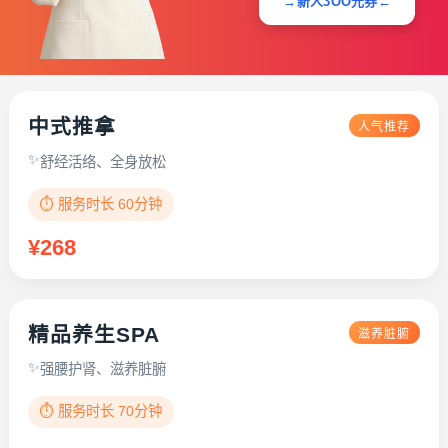
→新人3OO元券←
中式推拿
人气推荐
舒经活络、全身放松
⏱️ 服务时长 60分钟
¥268
精品养生SPA
滋养脏腑
强腰护肾、滋养脏腑
⏱️ 服务时长 70分钟