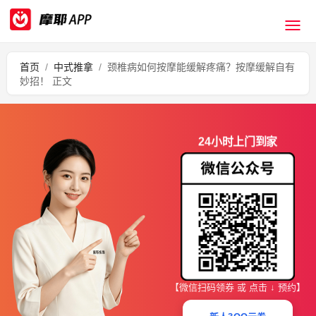
首页
/
中式推拿
/
颈椎病如何按摩能缓解疼痛？按摩缓解自有
妙招！ 正文
24小时上门到家
【微信扫码领券 或 点击 ↓ 预约】