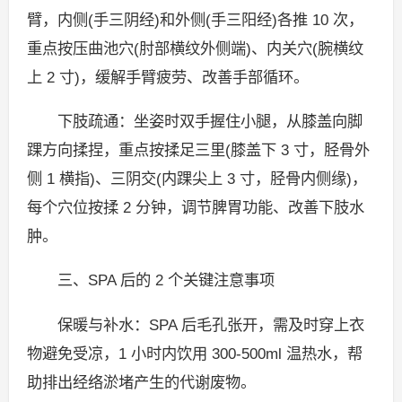
臂，内侧(手三阴经)和外侧(手三阳经)各推 10 次，
重点按压曲池穴(肘部横纹外侧端)、内关穴(腕横纹
上 2 寸)，缓解手臂疲劳、改善手部循环。
下肢疏通：坐姿时双手握住小腿，从膝盖向脚
踝方向揉捏，重点按揉足三里(膝盖下 3 寸，胫骨外
侧 1 横指)、三阴交(内踝尖上 3 寸，胫骨内侧缘)，
每个穴位按揉 2 分钟，调节脾胃功能、改善下肢水
肿。
三、SPA 后的 2 个关键注意事项
保暖与补水：SPA 后毛孔张开，需及时穿上衣
物避免受凉，1 小时内饮用 300-500ml 温热水，帮
助排出经络淤堵产生的代谢废物。