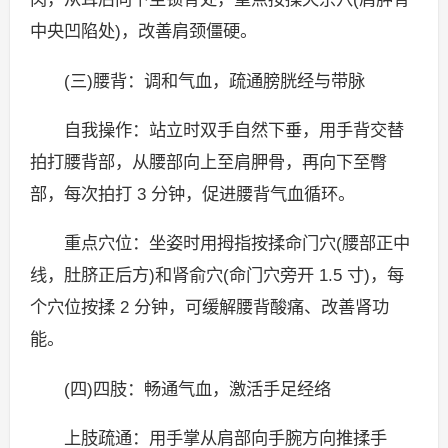
中央凹陷处)，改善肩颈僵硬。
(三)腰背：调和气血，疏通膀胱经与带脉
自我操作：站立时双手自然下垂，用手背交替
拍打腰背部，从腰部向上至肩胛骨，再向下至臀
部，每次拍打 3 分钟，促进腰背气血循环。
重点穴位：坐姿时用拇指按揉命门穴(腰部正中
线，肚脐正后方)和肾俞穴(命门穴旁开 1.5 寸)，每
个穴位按揉 2 分钟，可缓解腰背酸痛、改善肾功
能。
(四)四肢：畅通气血，激活手足经络
上肢疏通：用手掌从肩部向手腕方向推揉手