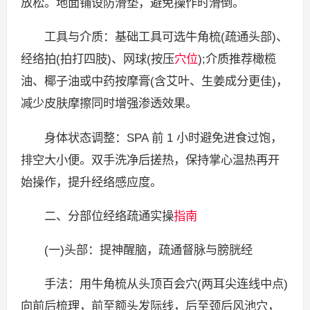
放松。地面铺设防滑垫，避免操作时滑倒。
工具与介质：基础工具可选牛角梳(疏通头部)、
经络拍(拍打四肢)、网球(按压
穴位
);介质推荐橄榄
油、椰子油或中药按摩膏(含艾叶、生姜成分更佳)，
减少皮肤摩擦同时增强渗透效果。
身体状态调整：SPA 前 1 小时避免进食过饱，
排空大小便。双手洗净后搓热，保持掌心温热再开
始操作，提升经络感应度。
二、分部位经络疏通实操
指南
(一)头部：提神醒脑，疏通督脉与膀胱经
手法：用牛角梳从头顶百会穴(两耳尖连线中点)
向前后梳理，前至额头发际线，后至颈后风池穴，