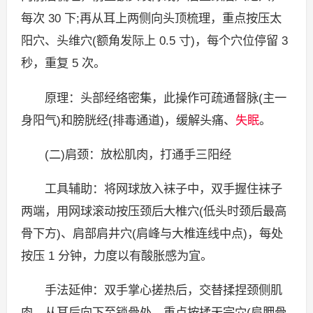
每次 30 下;再从耳上两侧向头顶梳理，重点按压太
阳穴、头维穴(额角发际上 0.5 寸)，每个穴位停留 3
秒，重复 5 次。
原理：头部经络密集，此操作可疏通督脉(主一
身阳气)和膀胱经(排毒通道)，缓解头痛、
失眠
。
(二)肩颈：放松肌肉，打通手三阳经
工具辅助：将网球放入袜子中，双手握住袜子
两端，用网球滚动按压颈后大椎穴(低头时颈后最高
骨下方)、肩部肩井穴(肩峰与大椎连线中点)，每处
按压 1 分钟，力度以有酸胀感为宜。
手法延伸：双手掌心搓热后，交替揉捏颈侧肌
肉，从耳后向下至锁骨处，重点按揉天宗穴(肩胛骨