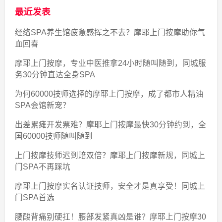
最近发表
经络SPA养生馆疲惫感挥之不去？摩耶上门按摩助你气
血回春
摩耶上门按摩，专业中医推拿24小时随叫随到，同城服
务30分钟直达全身SPA
为何60000技师选择的摩耶上门按摩，成了都市人精油
SPA会馆新宠？
出差累瘫开发票难？摩耶上门按摩最快30分钟约到，全
国60000技师随叫随到
上门按摩技师迟到赔双倍？摩耶上门按摩新规，同城上
门SPA不再踩坑
摩耶上门按摩实名认证技师，安全才是真享受！同城上
门SPA首选
腰酸背痛别硬扛！腰部发紧真凶是谁？摩耶上门按摩30