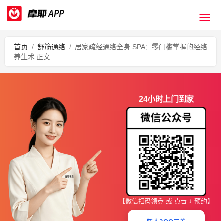
首页
/
舒筋通络
/
居家疏经通络全身 SPA：零门槛掌握的经络
养生术 正文
24小时上门到家
【微信扫码领券 或 点击 ↓ 预约】