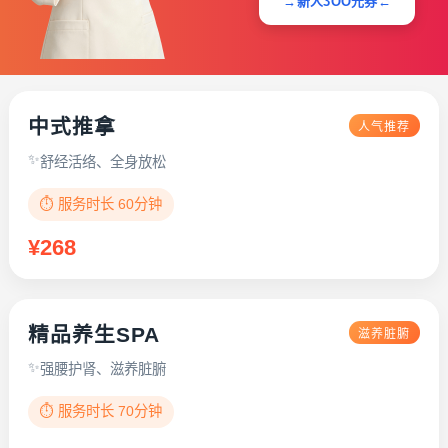
→新人3OO元券←
中式推拿
人气推荐
舒经活络、全身放松
⏱️ 服务时长 60分钟
¥268
精品养生SPA
滋养脏腑
强腰护肾、滋养脏腑
⏱️ 服务时长 70分钟