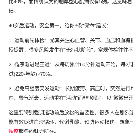
比40%，而传统认为的肥厚型心肌病仅有5例。这意味
础。
40岁后运动，安全第一。给你3条“保命”建议：
1. 运动前先体检：尤其关注心血管、关节、血压和血糖
授提醒，很多风险发生在“无症状阶段”，常规体检往往
2. 循序渐进是王道：从每周累计60分钟运动开始，每2
过(220-年龄)×70%。
3. 避免高强度突发运动：长期疲劳、高压时，突然进
虚、肾气渐衰，运动重在“活动”而非“剧烈”，以“微微出
这里要特别强调运动前后放松的重要性。很多人在剧烈
能有效促进血液循环，代谢乳酸，预防运动损伤。想象
按摩
服务的魅力所在。