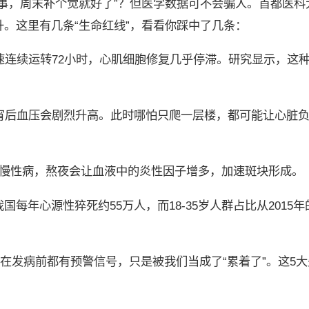
事，周末补个觉就好了”？但医学数据可不会骗人。首都医科
。这里有几条“生命红线”，看看你踩中了几条：
速连续运转72小时，心肌细胞修复几乎停滞。研究显示，这
宵后血压会剧烈升高。此时哪怕只爬一层楼，都可能让心脏
等慢性病，熬夜会让血液中的炎性因子增多，加速斑块形成。
年心源性猝死约55万人，而18-35岁人群占比从2015年的
者在发病前都有预警信号，只是被我们当成了“累着了”。这5