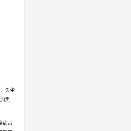
、久坐
加负
疾病占