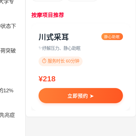
大学专
按摩项目推荐
种状态下
川式采耳
静心助眠
纾解压力、静心助眠
负荷突破
⏱️ 服务时长 60分钟
¥218
12%
立即预约 ➤
大先兆症