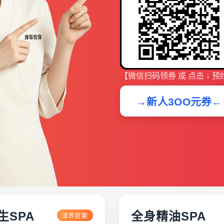
【微信扫码领券 或 点击 ↓ 预
→新人3OO元券←
生SPA
全身精油SPA
滋养脏腑