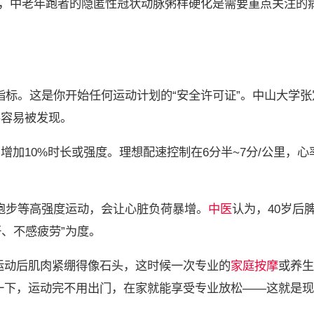
着，中老年跑者的隐匿性冠状动脉粥样硬化是需要重点关注的
指标。这是你开始任何运动计划的“安全许可证”。中山大学张
不容易被发现。
周增加10%时长或强度。理想配速控制在6分半~7分/公里，心
行跑步等高强度运动，会让心脏负荷暴增。
中医
认为，40岁后
汗、不感疲劳”为度。
运动后肌肉紧绷得像石头，这时候一次专业的
家庭按摩
或养生
一下，运动完不用出门，在家就能享受专业放松——这就是现