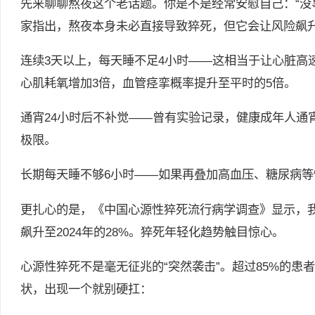
先来聊聊熬夜这个老话题。你是不是经常安慰自己：“没
家指出，熬夜本身未必直接导致猝死，但它会让风险飙升
连续3天以上，每天睡不足4小时——这相当于让心脏高
心肌耗氧增加3倍，血管痉挛概率提升至平时的5倍。
通宵24小时后不补觉——曾有实验记录，健康成年人通
极限。
长期每天睡不够6小时——如果再叠加高血压、糖尿病
更扎心的是，《中国心源性猝死流行病学调查》显示，我国每
飙升至2024年的28%。猝死年轻化趋势触目惊心。
心源性猝死不是毫无征兆的“突然袭击”。超过85%的患
状，出现一个就别硬扛：