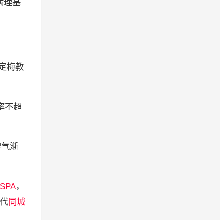
病理基
定梅教
率不超
脾气渐
SPA
，
代
同城