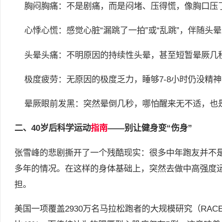
胸闷胸痛：不是剧痛，而是闷堵、压得慌，像胸口压
心悸心慌：感觉心脏“漏跳了一拍”或“乱跳”，伴随头
头晕头痛：不明原因的持续性头晕，甚至短暂晕厥几
极度疲劳：无原因的极度乏力，睡够7-8小时仍没精
晕厥眼前发黑：突然晕倒几秒，哪怕醒来无不适，也
二、40岁后科学运动
指南
——别让健身变“伤身”
张雪峰的悲剧撕开了一个残酷现实：很多中年跑友并不
多年的情况。在这样的身体基础上，突然去做中高强度
担。
美国一项覆盖2930万名马拉松跑者的大规模研究（RA