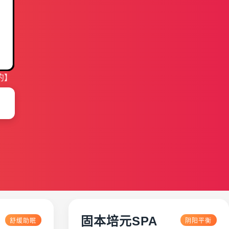
约】
固本培元SPA
舒缓助眠
阴阳平衡