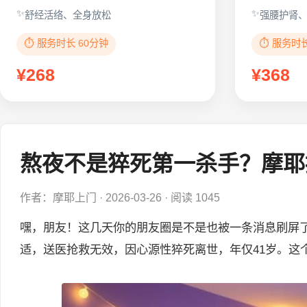
舒经活络、全身放松
强腰护肾
⏱️ 服务时长 60分钟
⏱️ 服务时
¥268
¥368
熬夜不是猝死第一杀手？摩耶
作者：摩耶上门
·
2026-03-26
·
阅读 1045
嘿，朋友！这几天你的朋友圈是不是也被一条消息刷屏了？
适，送医抢救无效，因心源性猝死离世，年仅41岁。这