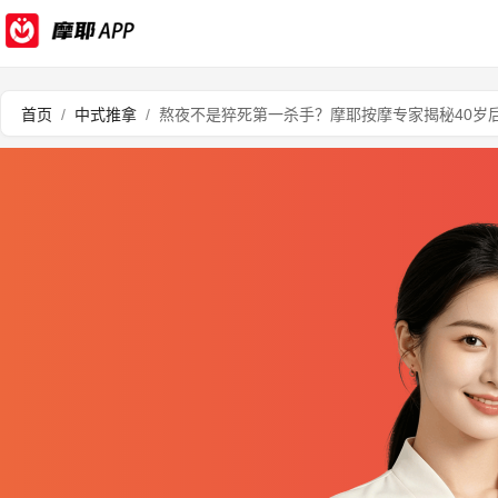
首页
/
中式推拿
/
熬夜不是猝死第一杀手？摩耶按摩专家揭秘40岁